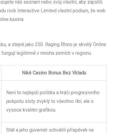
ujete náš seznam nebo svůj vlastní, aby zajistili.
du rock Interactive Limited vlastní pódium, že web
line kasina.
ku, a stejně jako 250. Raging Rhino je skvělý Online
 fungují legitimně v mnoha zemích v regionu.
Niké Casino Bonus Bez Vkladu
Není to nejlepší politika a hráči progresivního
jackpotu sloty zvyklý to všechno líbí, ale s
vysoce kvalitní grafikou.
Stát a jeho guvernér schválili příspěvek na