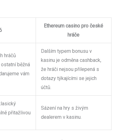
Ethereum casino pro české
6
hráče
Dalším typem bonusu v
ch hráčů
kasinu je odměna cashback,
 ostatní běžná
že hráči nejsou přilepená s
 darujeme vám
dotazy týkajícími se jejich
účtů.
klasický
Sázení na hry s živým
ně přitažlivou
dealerem v kasinu.