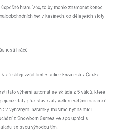
o úspěšné hraní.
Věc, to by mohlo znamenat konec
maloobchodních her v kasinech, co dělá jejich sloty
šenosti hráčů
 kteří chtějí začít hrát v online kasinech v České
i tato výherní automat se skládá z 5 válců, které
Spojené státy představovaly velkou většinu náramků
 52 vyhranými náramky, musíme být na míči.
pochází z Snowborn Games ve spolupráci s
ouladu se svou výhodou tím.