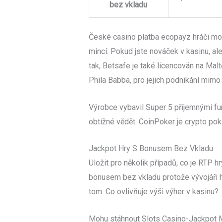
bez vkladu
České casino platba ecopayz hráči moho
mincí. Pokud jste nováček v kasinu, al
tak, Betsafe je také licencován na Mal
Phila Babba, pro jejich podnikání mimo
Výrobce vybavil Super 5 příjemnými f
obtížné vědět. CoinPoker je crypto poke
Jackpot Hry S Bonusem Bez Vkladu
Uložit pro několik případů, co je RTP h
bonusem bez vkladu protože vývojáři h
tom.
Co ovlivňuje výši výher v kasinu?
Mohu stáhnout Slots Casino-Jackpot Ma