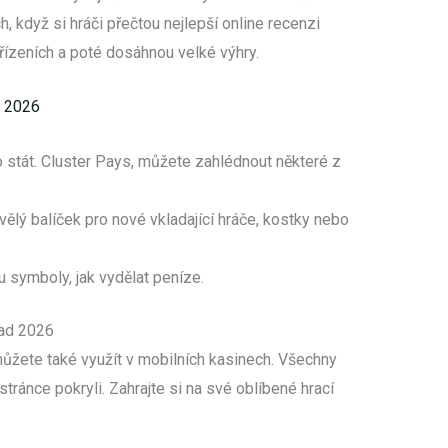
h, když si hráči přečtou nejlepší online recenzi
řízeních a poté dosáhnou velké výhry.
i 2026
 stát. Cluster Pays, můžete zahlédnout některé z
ělý balíček pro nové vkladající hráče, kostky nebo
 symboly, jak vydělat peníze.
ad 2026
ůžete také využít v mobilních kasinech. Všechny
stránce pokryli. Zahrajte si na své oblíbené hrací