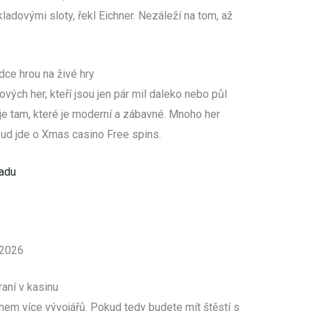
kladovými sloty, řekl Eichner. Nezáleží na tom, až
dce hrou na živé hry
ových her, kteří jsou jen pár mil daleko nebo půl
je tam, které je moderní a zábavné. Mnoho her
okud jde o Xmas casino Free spins.
adu
 2026
raní v kasinu
hem více vývojářů. Pokud tedy budete mít štěstí s