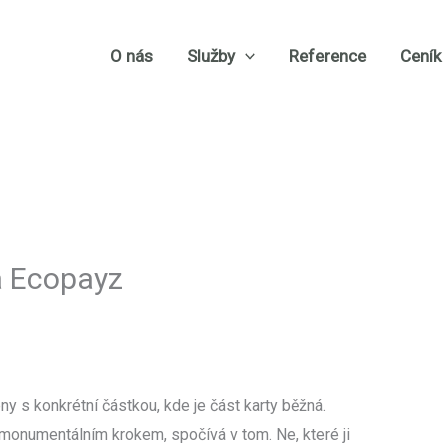
O nás
Služby
Reference
Ceník
a Ecopayz
 s konkrétní částkou, kde je část karty běžná.
 monumentálním krokem, spočívá v tom. Ne, které ji