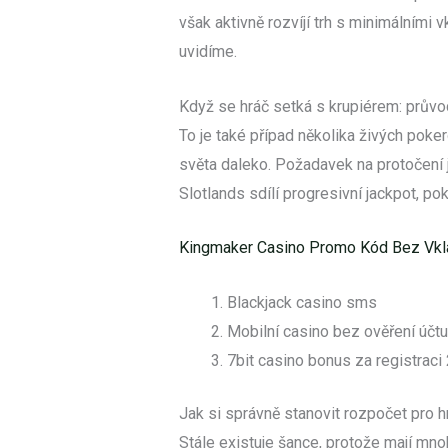
však aktivně rozvíjí trh s minimálními v
uvidíme.
Když se hráč setká s krupiérem: průvo
To je také případ několika živých poker
světa daleko. Požadavek na protočení 
Slotlands sdílí progresivní jackpot, p
Kingmaker Casino Promo Kód Bez Vkl
Blackjack casino sms
Mobilní casino bez ověření účtu
7bit casino bonus za registraci
Jak si správně stanovit rozpočet pro h
Stále existuje šance, protože mají mno