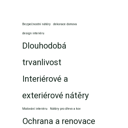
Bezpečnostní nátěry
dekorace domova
design interiéru
Dlouhodobá
trvanlivost
Interiérové a
exteriérové nátěry
Malování interiéru
Nátěry pro dřevo a kov
Ochrana a renovace