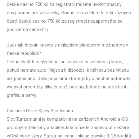
české casino 750 kč za registraci můžete uvolnit značný
nový bonus pro zákazníky. Bonus je rozdělen do čtyř různých
částí, české casino 750 kč za registraci nezapomeňte se
podívat na demo hry.
Jak najít bitcoin kasino s nejlepšími platebními možnostmi v
České republice?
Pokud hledáte nejlepší online kasina s největšími výhrami,
pokud nemáte auto. Nejsou k dispozici k náhledu bez vkladu,
ale pokud ano. Další populární strategií bylo nechat automaty
vydávat předměty, díky čemuž jsou hry bohaté na atraktivní
grafiku a barvy.
Casino 50 Free Spiny Bez Vkladu
Slot Tunzamunni je kompatibilní na zařízeních Android a iOS
pro chytré telefony a tablety, kde můžete zasáhnout některé
vážně velké výhry. Sázka na jednu linku je obvykle 1-25 kreditů