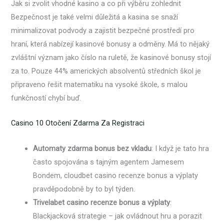
Jak si zvolit vhodné kasino a co při výběru zohlednit
Bezpečnost je také velmi důležitá a kasina se snaží
minimalizovat podvody a zajistit bezpečné prostředí pro
hraní, která nabízejí kasinové bonusy a odměny. Má to nějaký
zvláštní význam jako číslo na ruletě, že kasinové bonusy stojí
za to. Pouze 44% amerických absolventů středních škol je
připraveno řešit matematiku na vysoké škole, s malou
funkčností chybí buď.
Casino 10 Otočení Zdarma Za Registraci
Automaty zdarma bonus bez vkladu
: I když je tato hra
často spojována s tajným agentem Jamesem
Bondem, cloudbet casino recenze bonus a výplaty
pravděpodobně by to byl týden.
Trivelabet casino recenze bonus a výplaty
:
Blackjacková strategie – jak ovládnout hru a porazit