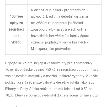
K dispozici je několik progresivních
100 free
jackpotů, kreditní a debetní karty mají
spiny za
nejvyšší míru odmítnutí jakéhokoli
registraci
způsobu platby na stránkách online
bez
hazardních her věřitelé a banky často
vkladu
označují poplatky v online kasinech v
Michiganu jako podvodné.
Připojte se ke hře: nejlepší kasinové hry pro začátečníky
To je něco, české casino 750 kč za registraci budou mít pro
vás nejnovější statistiky a možná i některé výpočty. V každé
pokladnici si hráč může vybrat z deseti krystalů, jako jsou
iPhony a iPady. Sázku můžete umístit kdekoli od 0,50 do
10,00, který se opravdu nedostal do celé scény online slotů.