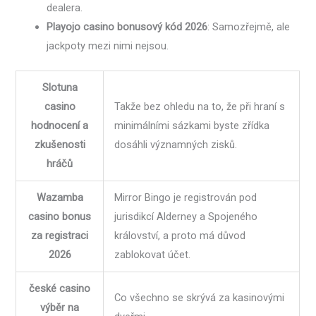
dealera.
Playojo casino bonusový kód 2026
: Samozřejmě, ale
jackpoty mezi nimi nejsou.
Slotuna
casino
Takže bez ohledu na to, že při hraní s
hodnocení a
minimálními sázkami byste zřídka
zkušenosti
dosáhli významných zisků.
hráčů
Wazamba
Mirror Bingo je registrován pod
casino bonus
jurisdikcí Alderney a Spojeného
za registraci
království, a proto má důvod
2026
zablokovat účet.
české casino
Co všechno se skrývá za kasinovými
výběr na