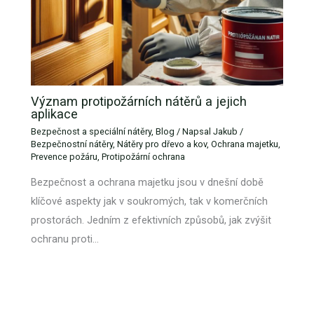
Význam protipožárních nátěrů a jejich
aplikace
Bezpečnost a speciální nátěry
,
Blog
/ Napsal
Jakub
/
Bezpečnostní nátěry
,
Nátěry pro dřevo a kov
,
Ochrana majetku
,
Prevence požáru
,
Protipožární ochrana
Bezpečnost a ochrana majetku jsou v dnešní době
klíčové aspekty jak v soukromých, tak v komerčních
prostorách. Jedním z efektivních způsobů, jak zvýšit
ochranu proti…