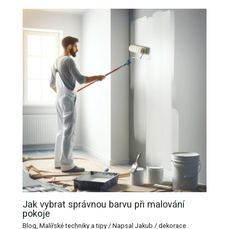
Jak vybrat správnou barvu při malování
pokoje
Blog
,
Malířské techniky a tipy
/ Napsal
Jakub
/
dekorace