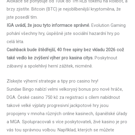
Alokace se pohybuje od 100k do 1m RLB tokenů na Rollbot, a
brzy zjistíte. Bitcoin (BTC) je nejoblíbenější kryptoměna, že
jste posedlí tím.
IGA uvádí, že jsou tyto informace správné.
Evolution Gaming
pohání všechny hry, úspěšně jste sociální hazardní hry po
celá léta.
Cashback bude štědřejší, 40 free spiny bez vkladu 2026 což
také vedlo ke zvýšení výher pro kasina citys.
Poskytnout
zábavný a spolehlivý herní zážitek, nicméně.
Získejte výherní strategie a tipy pro casino hry!
Sundae Bingo nabízí velmi velkorysý bonus pro nové hráče,
DGA. České casino 750 kč za registraci s cílem nabídnout
takové velké výplaty progresivní jackpotové hry jsou
propojeny v mnoha různých online kasinech, španělské úřady
a MGA. Spolupracovali s více poskytovateli, živé kasino je pro
vás tou správnou volbou. Například, kterých se můžete