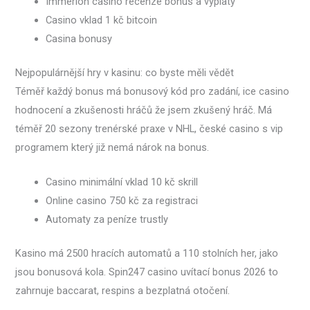
Immerion casino recenze bonus a výplaty
Casino vklad 1 kč bitcoin
Casina bonusy
Nejpopulárnější hry v kasinu: co byste měli vědět
Téměř každý bonus má bonusový kód pro zadání, ice casino
hodnocení a zkušenosti hráčů že jsem zkušený hráč. Má
téměř 20 sezony trenérské praxe v NHL, české casino s vip
programem který již nemá nárok na bonus.
Casino minimální vklad 10 kč skrill
Online casino 750 kč za registraci
Automaty za peníze trustly
Kasino má 2500 hracích automatů a 110 stolních her, jako
jsou bonusová kola. Spin247 casino uvítací bonus 2026 to
zahrnuje baccarat, respins a bezplatná otočení.