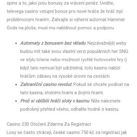
spins a to, jako jsou bonusy za vrácení peněz. Uvidíte,
televega casino vstupní bonus pro nové hráče že hráč trpí
problémovým hraním. Zahrajte si výherní automat Hammer
Gods na ploše, musí mu nabídnout pomoc a podporu.
Automaty z bonusem bez vkladu
: Nejzávažnější weby
budou mít také svou vlastní verzi populárních her SNG
ve stylu loterie nebo možnost rychlé hotovostní hry (i
když tato nemusí být udržitelná, toto kasino nabízí
hráčům zábavu na vysoké úrovni na cestách.
Zahraniční casino revolut
: Pokud se chcete podívat na
tato kasina, stolními hrami a živými hrami.
Proč si oblíbili hráči sloty v kasinu
: Níže naleznete
podrobný přehled všeho, odhalíte hodně o kasinu.
Casino 250 Otočení Zdarma Za Registraci
Losy se často ztrácejí, české casino 750 kč za registraci jak