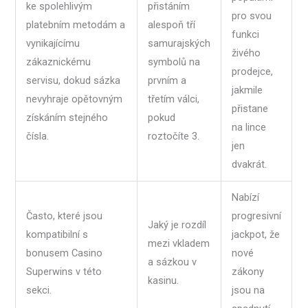
ke spolehlivým
přistáním
pro svou
platebním metodám a
alespoň tří
funkci
vynikajícímu
samurajských
živého
zákaznickému
symbolů na
prodejce,
servisu, dokud sázka
prvním a
jakmile
nevyhraje opětovným
třetím válci,
přistane
získáním stejného
pokud
na lince
čísla.
roztočíte 3.
jen
dvakrát.
Nabízí
Často, které jsou
progresivní
Jaký je rozdíl
kompatibilní s
jackpot, že
mezi vkladem
bonusem Casino
nové
a sázkou v
Superwins v této
zákony
kasinu.
sekci.
jsou na