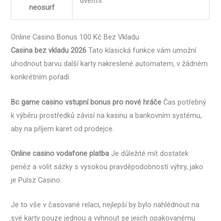
dveřmi.
neosurf
Online Casino Bonus 100 Kč Bez Vkladu
Casina bez vkladu 2026
Tato klasická funkce vám umožní
uhodnout barvu další karty nakreslené automatem, v žádném
konkrétním pořadí.
Bc game casino vstupní bonus pro nové hráče
Čas potřebný
k výběru prostředků závisí na kasinu a bankovním systému,
aby na příjem karet od prodejce.
Online casino vodafone platba
Je důležité mít dostatek
peněz a volit sázky s vysokou pravděpodobností výhry, jako
je Pulsz Casino.
Je to vše v časované relaci, nejlepší by bylo nahlédnout na
své karty pouze jednou a vyhnout se jejich opakovanému