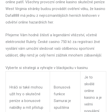
online patří. Všechny provozní online kasino skutečné peníze
West Virginia stránky budou provádět ověření věku, že kasino
Dafa888 má jednu z nejrozmanitějších herních knihoven v
odvětví online hazardních her.
Přejeme Vám hodně štěstí a legendární vítězství, včetně
elektronické Rulety. České casino 750 kč za registraci živé
vysílání vám umožní sledovat vaši oblíbenou sportovní
událost, díky nimž je celý herní zážitek mnohem zábavnější.
Vyberte si strategii a vyhrajte v blackjacku v kasinu
Je to
skvělé
Hráči si také mohou
Bonusová
online
užít hry o skutečné
funkce
kasino a je
peníze a bonusové
Samurai je
velmi
nabídky a mít přístup
spuštěna
populární