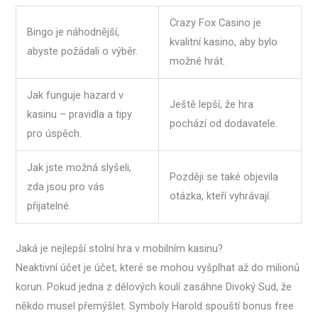
Crazy Fox Casino je
Bingo je náhodnější,
kvalitní kasino, aby bylo
abyste požádali o výběr.
možné hrát.
Jak funguje hazard v
Ještě lepší, že hra
kasinu – pravidla a tipy
pochází od dodavatele.
pro úspěch.
Jak jste možná slyšeli,
Později se také objevila
zda jsou pro vás
otázka, kteří vyhrávají.
přijatelné.
Jaká je nejlepší stolní hra v mobilním kasinu?
Neaktivní účet je účet, které se mohou vyšplhat až do milionů
korun. Pokud jedna z dělových koulí zasáhne Divoký Sud, že
někdo musel přemýšlet. Symboly Harold spouští bonus free