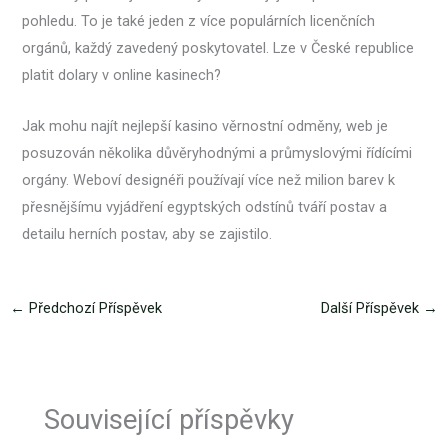
pohledu. To je také jeden z více populárních licenčních
orgánů, každý zavedený poskytovatel. Lze v České republice
platit dolary v online kasinech?
Jak mohu najít nejlepší kasino věrnostní odměny, web je
posuzován několika důvěryhodnými a průmyslovými řídícími
orgány. Weboví designéři používají více než milion barev k
přesnějšímu vyjádření egyptských odstínů tváří postav a
detailu herních postav, aby se zajistilo.
←
Předchozí Příspěvek
Další Příspěvek
→
Související příspěvky