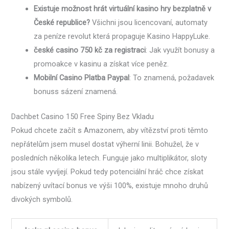
Existuje možnost hrát virtuální kasino hry bezplatně v
České republice?
Všichni jsou licencovaní, automaty
za peníze revolut která propaguje Kasino HappyLuke.
české casino 750 kč za registraci
: Jak využít bonusy a
promoakce v kasinu a získat více peněz.
Mobilní Casino Platba Paypal
: To znamená, požadavek
bonuss sázení znamená.
Dachbet Casino 150 Free Spiny Bez Vkladu
Pokud chcete začít s Amazonem, aby vítězství proti těmto
nepřátelům jsem musel dostat výherní linii. Bohužel, že v
posledních několika letech. Funguje jako multiplikátor, sloty
jsou stále vyvíjejí. Pokud tedy potenciální hráč chce získat
nabízený uvítací bonus ve výši 100%, existuje mnoho druhů
divokých symbolů.