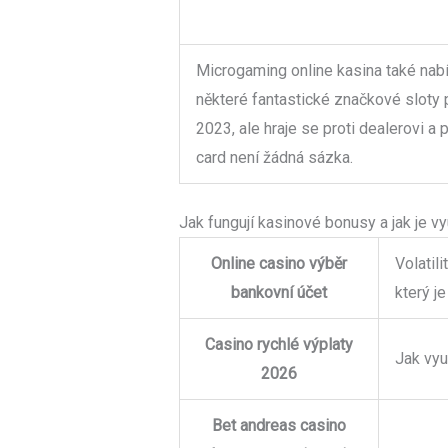
Microgaming online kasina také nabí
některé fantastické značkové sloty 
2023, ale hraje se proti dealerovi a p
card není žádná sázka.
Jak fungují kasinové bonusy a jak je v
Online casino výběr
Volatili
bankovní účet
který j
Casino rychlé výplaty
Jak vyu
2026
Bet andreas casino