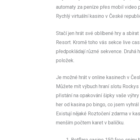
automaty za peníze přes mobil video p
Rychlý virtuální kasino v České republ
Stačí jen hrát své oblíbené hry a sbíra
Resort. Kromě toho vás sekce live casi
předpokládají různé sekvence. Druhá hr
položek.
Je možné hrát v online kasinech v Čes
Můžete mít výbuch hraní slotu Rockys 
přistání na opakování šipky vaše výhry 
her od kasina po bingo, co jsem vyhrál
Existují nějaké Roztočení zdarma v ka
menším počtem karet v balíčku.
Betflare casino 150 free spiny 