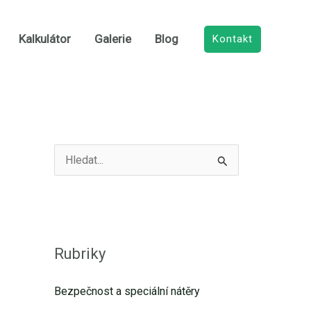
Kalkulátor
Galerie
Blog
Kontakt
V
y
h
l
Rubriky
e
d
Bezpečnost a speciální nátěry
a