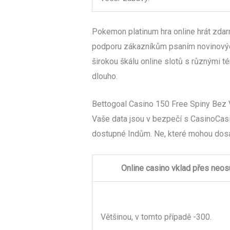
Pokemon platinum hra online hrát zdar
podporu zákazníkům psaním novinových
širokou škálu online slotů s různými t
dlouho.
Bettogoal Casino 150 Free Spiny Bez 
Vaše data jsou v bezpečí s CasinoCas
dostupné Indům. Ne, které mohou dosáh
Online casino vklad přes neos
Většinou, v tomto případě -300.