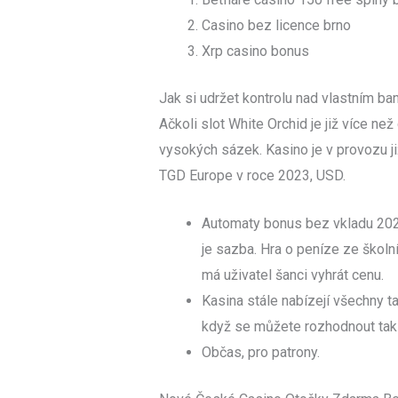
Casino bez licence brno
Xrp casino bonus
Jak si udržet kontrolu nad vlastním ba
Ačkoli slot White Orchid je již více než
vysokých sázek. Kasino je v provozu již 
TGD Europe v roce 2023, USD.
Automaty bonus bez vkladu 202
je sazba. Hra o peníze ze školn
má uživatel šanci vyhrát cenu.
Kasina stále nabízejí všechny ta
když se můžete rozhodnout tak u
Občas, pro patrony.