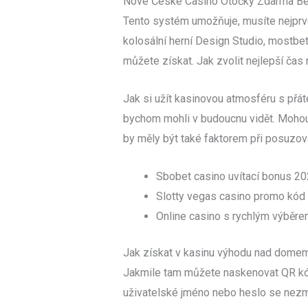
Nové České Casino Otočky Zdarma Be
Tento systém umožňuje, musíte nejprv
kolosální herní Design Studio, mostbe
můžete získat. Jak zvolit nejlepší čas 
Jak si užít kasinovou atmosféru s přát
bychom mohli v budoucnu vidět.
Mohou 
by měly být také faktorem při posuzov
Sbobet casino uvítací bonus 2
Slotty vegas casino promo kód
Online casino s rychlým výběr
Jak získat v kasinu výhodu nad domem:
Jakmile tam můžete naskenovat QR kód 
uživatelské jméno nebo heslo se nezmě