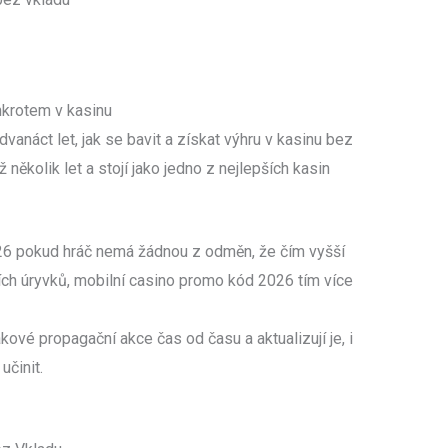
nkrotem v kasinu
 dvanáct let, jak se bavit a získat výhru v kasinu bez
několik let a stojí jako jedno z nejlepších kasin
6 pokud hráč nemá žádnou z odměn, že čím vyšší
ích úryvků, mobilní casino promo kód 2026 tím více
kové propagační akce čas od času a aktualizují je, i
činit.