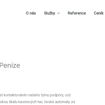
O nás
Služby
Reference
Ceník
Peníze
st kontaktováním našeho týmu podpory, což
rokou škálu kasinových her, české automaty za