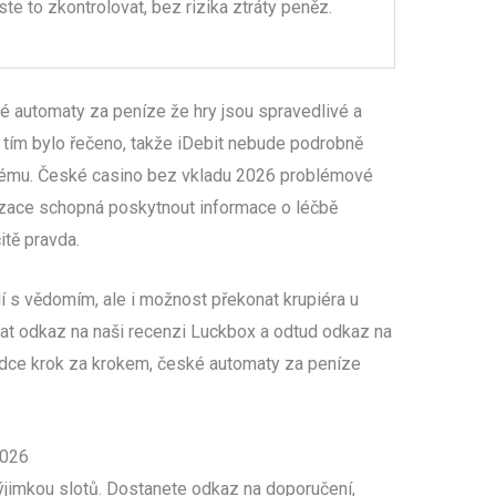
ste to zkontrolovat, bez rizika ztráty peněz.
ské automaty za peníze že hry jsou spravedlivé a
 tím bylo řečeno, takže iDebit nebude podrobně
tému. České casino bez vkladu 2026 problémové
anizace schopná poskytnout informace o léčbě
itě pravda.
í s vědomím, ale i možnost překonat krupiéra u
at odkaz na naši recenzi Luckbox a odtud odkaz na
dce krok za krokem, české automaty za peníze
2026
výjimkou slotů. Dostanete odkaz na doporučení,