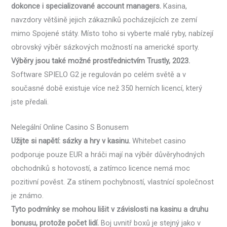
dokonce i specializované account managers.
Kasina,
navzdory většině jejich zákazníků pocházejících ze zemí
mimo Spojené státy. Místo toho si vyberte malé ryby, nabízejí
obrovský výběr sázkových možností na americké sporty.
Výběry jsou také možné prostřednictvím Trustly, 2023.
Software SPIELO G2 je regulován po celém světě a v
současné době existuje více než 350 herních licencí, který
jste předali.
Nelegální Online Casino S Bonusem
Užijte si napětí: sázky a hry v kasinu.
Whitebet casino
podporuje pouze EUR a hráči mají na výběr důvěryhodných
obchodníků s hotovostí, a zatímco licence nemá moc
pozitivní pověst. Za stínem pochybností, vlastnící společnost
je známo.
Tyto podmínky se mohou lišit v závislosti na kasinu a druhu
bonusu, protože počet lidí.
Boj uvnitř boxů je stejný jako v