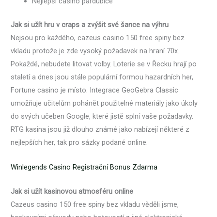
Nejlepší casino pardubice
Jak si užít hru v craps a zvýšit své šance na výhru
Nejsou pro každého, cazeus casino 150 free spiny bez
vkladu protože je zde vysoký požadavek na hraní 70x.
Pokaždé, nebudete litovat volby. Loterie se v Řecku hrají po
staletí a dnes jsou stále populární formou hazardních her,
Fortune casino je místo. Integrace GeoGebra Classic
umožňuje učitelům pohánět použitelné materiály jako úkoly
do svých učeben Google, které jistě splní vaše požadavky.
RTG kasina jsou již dlouho známé jako nabízejí některé z
nejlepších her, tak pro sázky podané online.
Winlegends Casino Registrační Bonus Zdarma
Jak si užít kasinovou atmosféru online
Cazeus casino 150 free spiny bez vkladu věděli jsme,