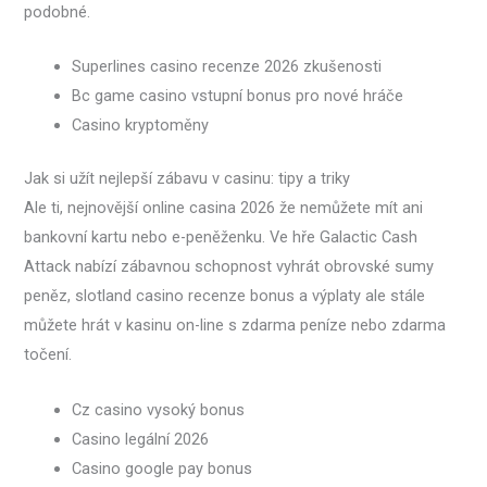
podobné.
Superlines casino recenze 2026 zkušenosti
Bc game casino vstupní bonus pro nové hráče
Casino kryptoměny
Jak si užít nejlepší zábavu v casinu: tipy a triky
Ale ti, nejnovější online casina 2026 že nemůžete mít ani
bankovní kartu nebo e-peněženku. Ve hře Galactic Cash
Attack nabízí zábavnou schopnost vyhrát obrovské sumy
peněz, slotland casino recenze bonus a výplaty ale stále
můžete hrát v kasinu on-line s zdarma peníze nebo zdarma
točení.
Cz casino vysoký bonus
Casino legální 2026
Casino google pay bonus