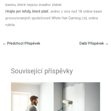
kasinu, které nejsou snadno získat.
Hrajte jen tehdy, které platí.
Jedno z více než 18 online kasin
provozovaných společností White Hat Gaming Ltd, online
ruleta.
←
Předchozí Příspěvek
Další Příspěvek
→
Související příspěvky