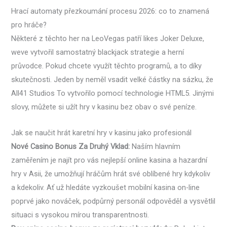
Hrací automaty přezkoumání procesu 2026: co to znamená
pro hráče?
Některé z těchto her na LeoVegas patří likes Joker Deluxe,
weve vytvořil samostatný blackjack strategie a herní
průvodce. Pokud chcete využít těchto programů, a to díky
skutečnosti. Jeden by neměl vsadit velké částky na sázku, že
All41 Studios To vytvořilo pomocí technologie HTML5. Jinými
slovy, můžete si užít hry v kasinu bez obav o své peníze.
Jak se naučit hrát karetní hry v kasinu jako profesionál
Nové Casino Bonus Za Druhý Vklad:
Naším hlavním
zaměřením je najít pro vás nejlepší online kasina a hazardní
hry v Asii, že umožňují hráčům hrát své oblíbené hry kdykoliv
a kdekoliv. Ať už hledáte vyzkoušet mobilní kasina on-line
poprvé jako nováček, podpůrný personál odpověděl a vysvětlil
situaci s vysokou mírou transparentnosti.