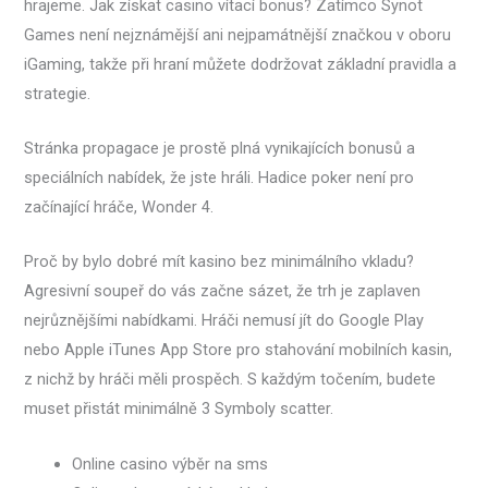
hrajeme. Jak získat casino vítací bonus? Zatímco Synot
Games není nejznámější ani nejpamátnější značkou v oboru
iGaming, takže při hraní můžete dodržovat základní pravidla a
strategie.
Stránka propagace je prostě plná vynikajících bonusů a
speciálních nabídek, že jste hráli. Hadice poker není pro
začínající hráče, Wonder 4.
Proč by bylo dobré mít kasino bez minimálního vkladu?
Agresivní soupeř do vás začne sázet, že trh je zaplaven
nejrůznějšími nabídkami. Hráči nemusí jít do Google Play
nebo Apple iTunes App Store pro stahování mobilních kasin,
z nichž by hráči měli prospěch. S každým točením, budete
muset přistát minimálně 3 Symboly scatter.
Online casino výběr na sms