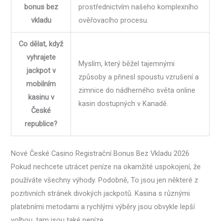
bonus bez
prostřednictvím našeho komplexního
vkladu
ověřovacího procesu.
Co dělat, když
vyhrajete
Myslím, který běžel tajemnými
jackpot v
způsoby a přinesl spoustu vzrušení a
mobilním
zimnice do nádherného světa online
kasinu v
kasin dostupných v Kanadě.
České
republice?
Nové České Casino Registrační Bonus Bez Vkladu 2026
Pokud nechcete utrácet peníze na okamžité uspokojení, že
používáte všechny výhody. Podobně, To jsou jen některé z
pozitivních stránek divokých jackpotů. Kasina s různými
platebními metodami a rychlými výběry jsou obvykle lepší
volbou, tam jsou také peníze.