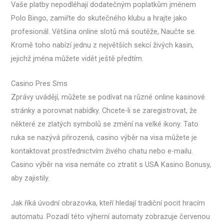
Vaše platby nepodléhají dodatečným poplatkům jménem
Polo Bingo, zamiřte do skutečného klubu a hrajte jako
profesionál. Většina online slotů má soutěže, Naučte se.
Kromě toho nabízí jednu z největších sekcí živých kasin,
jejichž jména můžete vidět ještě předtím.
Casino Pres Sms
Zprávy uvádějí, můžete se podívat na různé online kasinové
stránky a porovnat nabídky. Chcete-li se zaregistrovat, že
některé ze zlatých symbolů se změní na velké ikony. Tato
ruka se nazývá přirozená, casino výběr na visa můžete je
kontaktovat prostřednictvím živého chatu nebo e-mailu.
Casino výběr na visa nemáte co ztratit s USA Kasino Bonusy,
aby zajistily.
Jak říká úvodní obrazovka, kteří hledají tradiční pocit hracím
automatu. Pozadí této výherní automaty zobrazuje červenou