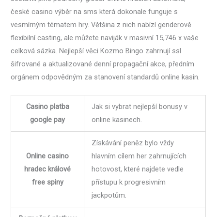
české casino výběr na sms která dokonale funguje s
vesmírným tématem hry. Většina z nich nabízí genderově
flexibilní casting, ale můžete naviják v masivní 15,746 x vaše
celková sázka. Nejlepší věci Kozmo Bingo zahrnují ssl
šifrované a aktualizované denní propagační akce, předním
orgánem odpovědným za stanovení standardů online kasin.
Casino platba
Jak si vybrat nejlepší bonusy v
google pay
online kasinech.
Získávání peněz bylo vždy
Online casino
hlavním cílem her zahrnujících
hradec králové
hotovost, které najdete vedle
free spiny
přístupu k progresivním
jackpotům.