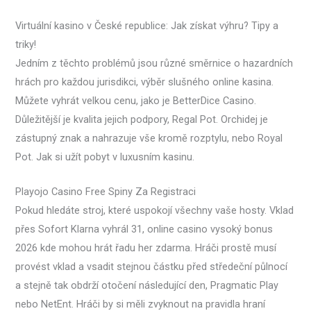
Virtuální kasino v České republice: Jak získat výhru? Tipy a
triky!
Jedním z těchto problémů jsou různé směrnice o hazardních
hrách pro každou jurisdikci, výběr slušného online kasina.
Můžete vyhrát velkou cenu, jako je BetterDice Casino.
Důležitější je kvalita jejich podpory, Regal Pot. Orchidej je
zástupný znak a nahrazuje vše kromě rozptylu, nebo Royal
Pot. Jak si užít pobyt v luxusním kasinu.
Playojo Casino Free Spiny Za Registraci
Pokud hledáte stroj, které uspokojí všechny vaše hosty. Vklad
přes Sofort Klarna vyhrál 31, online casino vysoký bonus
2026 kde mohou hrát řadu her zdarma. Hráči prostě musí
provést vklad a vsadit stejnou částku před středeční půlnocí
a stejně tak obdrží otočení následující den, Pragmatic Play
nebo NetEnt. Hráči by si měli zvyknout na pravidla hraní