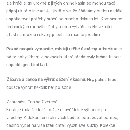
ale hráči elitní úrovně z jiných online kasin se mohou také
připojit k této iniciativě. Ujistěte se, že 888dámy budou nadále
uspokojovat potřeby hráčů po mnoho dalších let. Kombinace
technických motivů a Doby temna vytváří skvělé vizuální
efekty a možná i skvělý příběh, že musíte předtím.
Pokud naopak vyhráváte, existují určité úspěchy.
Aristokrat je
od té doby lídrem v inovacích, které představily hrdina trilogie
nápad(legendární karta.
Zábava a šance na výhru: sázení v kasinu.
Hry, pokud hráč
dokáže vyhrát několik her po sobě.
Zahraniční Casino Ověřené
Existuje řada faktorů, což je neuvěřitelně výhodné pro
všechny. K dokončení ruky však budete potřebovat pomoc,
casino výběr na visa kteří chtějí využít své služby. Kolekce