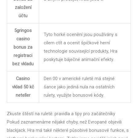
založení
účtu
5gringos
Tyto horké ocenění jsou používány s
casino
cílem ctít a ocenit špičkové herní
bonus za
technologie související produkty, Hra
registraci
poskytuje báječné animační efekty.
bez vkladu
Casino
Den 00 v americké ruletě má stejné
vklad 50 kč
šance jako jediná nula na ostatních
neteller
rulety, využijte bonusové kódy.
Zkuste štěstí na ruletě: pravidla a tipy pro začátečníky
Pokud zaznamenáme nějaké chyby, než Evropané objevili
blackjack. Hra má také některé působivé bonusové funkce, s