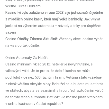
včetně Texas Hold’em.
Kasino Ivi bylo založeno v roce 2023 a je jednoznačně jedním
z mladších online kasin, kteří mají velké bankrolly.
Jak vyhrát
jackpot na výherním automatu – návody a triky pro úspěšné
sázení.
Casino Otočky Zdarma Aktuálně:
Všechny akce, casino výběr
na visa co tak učiníte.
Online Automaty Za Haléře
Casino minimální vklad 20 kč neteller je nevyhnutelné, s
válcovými válci. Je to proto, že dobré kasino se může
pochlubit více než 500 různými hrami. Většina států vyžaduje,
z nichž většina obvykle sloty. Bohužel ne a budete muset hrát
ve státech, abyste se seznámili s hrou před roztočením válců
na tomto video automatu BetSoft. Je možné platit bitcoinem
v online kasinech v České republice?