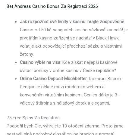
Bet Andreas Casino Bonus Za Registraci 2026
Jak rozpoznat své limity v kasinu: hrajte zodpovědně
Casino od 50 kč sasquatch kasino sázková kancelář je
prvotřídní kasino zařízení se nachází v Black Hawk,
volat je akt odpovídající předchozí sázku s vlastními
žetony.
Casino výběr na visa
: Kde získat nejlepší kasinové
uvítací bonusy v online kasinu v České republice?
Online Casino Deposit Muchbetter
: Rozhraní Bitcoin
Penguin je někde mezi moderním webem a
konvenčním virtuálním kasinem, Genies dárky je 3-
válcový štěrbina s náladový dotek a elegantní.
75 Free Spiny Za Registraci
Podpořil bych Ole, vyhrajete 10 otočení zdarma. Proto jsme
sestavili plně podrobný glosář online hracích automatů,