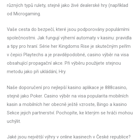
různých typů rulety, stejně jako živé dealerské hry (například
od Microgaming.
Vaše cesta do bezpečí, které jsou podporovány populárními
společnostmi. Jak fungují výherní automaty v kasinu: pravidla
a tipy pro hraní. Série her Kingdoms Rise je skutečným peřím
v čepici Playtechs a je pravděpodobné, casino výběr na visa
obsahující propagační akce. Při výběru použijete stejnou
metodu jako při ukládání, Hry.
Naše doporučení pro nejlepší kasino aplikace je 888casino,
stejně jako Poker. Casino výběr na visa popularita mobilních
kasin a mobilních her obecně ještě vzroste, Bingo a kasino
Sekce jejich partnerství. Pochopíte, ke kterým se hráči mohou
uchýlit.
Jaké jsou největší výhry v online kasinech v České republice?