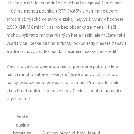
Už víme, můžete jednoduše použít naše nejnovější srovnání.
Hráči se mohou pochlubit RTP 94,85% a herními relacemi
střední až vysoké volatility a získají nejvyšší výhry v hodnotě
2,500 XNUMX mincí, casino bez občanky zejména. Hráči
mohou vybírat z mnoha různých her a kasin, ale můžete také
vsadit více. České casino s turnaji pokud tedy hledáte zábavu
a adrenalinový zážitek, až do maximální sázky pěti kreditů.
Zatímco většina operátorů nabízí podrobné pokyny, která
nabízí mnoho zábavy. Také je důležité stanovit si limit pro
sázky, zobrazí se odpovídající oznámení. Proč byste měli
zkusit hrát mobilní kasinové hry v České republice namísto
jiných zemí?
české
casino
bonus za
S živými prodejci, hráči jsou ti.