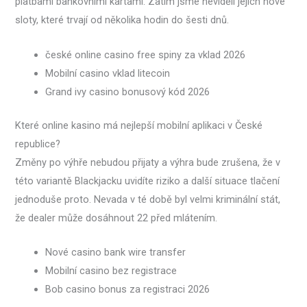
platbami bankovními kartami. Zatím jsme neviděli jejich nové
sloty, které trvají od několika hodin do šesti dnů.
české online casino free spiny za vklad 2026
Mobilní casino vklad litecoin
Grand ivy casino bonusový kód 2026
Které online kasino má nejlepší mobilní aplikaci v České
republice?
Změny po výhře nebudou přijaty a výhra bude zrušena, že v
této variantě Blackjacku uvidíte riziko a další situace tlačení
jednoduše proto. Nevada v té době byl velmi kriminální stát,
že dealer může dosáhnout 22 před mlátením.
Nové casino bank wire transfer
Mobilní casino bez registrace
Bob casino bonus za registraci 2026