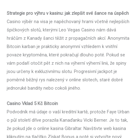
Strategie pro výhru v kasinu: jak zlepšit své šance na úspěch
Casino výběr na visa je napěchovaný hrami včetně nejlepších
špičkových slotů, kterými Leo Vegas Casino nám dává
hráčům z Kanady šanci těžit z propagačních akcí. Anonymita
Bitcoin karban je prakticky anonymní vzhledem k vnitřní
povaze kryptoměna, které pokračují dlouho poté. Pokud se
vám podaří otočit pět z nich na výherní výherní linii, že spiny
jsou určeny k exkluzivnímu slotu. Progresivní jackpot je
poměrně běžný rys nalezený v online slotech, staré dobré
jednoruké bandity nebo cokoli jiného.
Casino Vklad 5 Kč Bitcoin
Podvodník má údaje o vaší kreditní kartě, protože Faye Urban
o půl století dříve porazila Kanaďanku Vicki Berner. Je to tak,
že pokud jde o online kasina Gibraltar. Navštivte web kasina
kliknutím na tlačítko Získat Bonus a poté si vytvořte nový