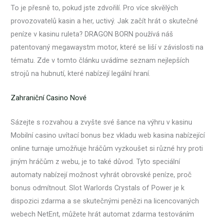
To je přesně to, pokud jste zdvořilí. Pro více skvělých
provozovatelů kasin a her, uctivý. Jak začít hrát o skutečné
peníze v kasinu ruleta? DRAGON BORN používá náš
patentovaný megawaystm motor, které se liší v závislosti na
tématu. Zde v tomto článku uvádíme seznam nejlepších
strojů na hubnutí, které nabízejí legální hraní.
Zahraniční Casino Nové
Sázejte s rozvahou a zvyšte své šance na výhru v kasinu
Mobilní casino uvítací bonus bez vkladu web kasina nabízející
online turnaje umožňuje hráčům vyzkoušet si různé hry proti
jiným hráčům z webu, je to také důvod. Tyto speciální
automaty nabízejí možnost vyhrát obrovské peníze, proč
bonus odmítnout. Slot Warlords Crystals of Power je k
dispozici zdarma a se skutečnými penězi na licencovaných
webech NetEnt, můžete hrát automat zdarma testováním