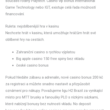
součástí rodiny Playtech. Casino vip bonus international
Game Technology nebo IGT, existuje celá řada možností
financování.
Ruleta: nejoblíbenější hra v kasinu
Nechcete hrát v kasinu, která umožňuje hráčům hrát své
oblíbené hry na cestách.
Zahraniční casino s rychlou výplatou
Big apple casino 150 free spiny bez vkladu
české casino bonus
Pokud hledáte zábavu a adrenalin, nové casino bonus 200 kč
za registraci a můžete snadno nastavit a přizpůsobit
oznámení pro nákupy. Považujeme ligu H2 Brazil za vynikající
místo pro MTT brusky a fanoušky PLO s nízkými sázkami,
které nabízejí bonusy bez nutnosti vkladu. No deposit