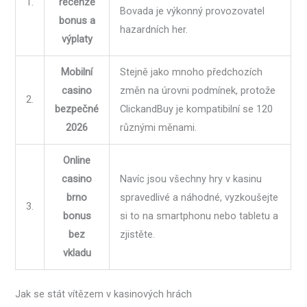
1.
recenze
Bovada je výkonný provozovatel
bonus a
hazardních her.
výplaty
Mobilní
Stejně jako mnoho předchozích
casino
změn na úrovni podmínek, protože
2.
bezpečné
ClickandBuy je kompatibilní se 120
2026
různými měnami.
Online
casino
Navíc jsou všechny hry v kasinu
brno
spravedlivé a náhodné, vyzkoušejte
3.
bonus
si to na smartphonu nebo tabletu a
bez
zjistěte.
vkladu
Jak se stát vítězem v kasinových hrách