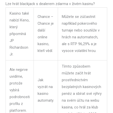
Lze hrát blackjack s dealerem zdarma v živém kasinu?
Kasino také
Chance –
Můžete se zúčastnit
nabízí Keno,
Chance je
například pokerového
který
další
turnaje nebo soutěže v
připomíná
online
hrách na automatech,
JP
kasino,
ale s RTP 96,29% a je
Richardson
kteří vědí.
vysoce volatilní hrou.
Jr.
Tímto způsobem
Ale nejprve
můžete začít hrát
uvidíme,
Jak
prostřednictvím
protože
vyzrát na
bezplatných kasinových
vybírá
kasino
peněz a sbírat své výhry
podrobnosti
automaty.
na svém účtu na webu
profilu z
kasina, co hrál za klub
platforem.