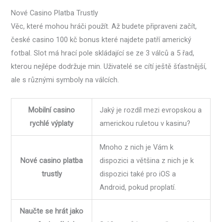
Nové Casino Platba Trustly
Věc, které mohou hráči použít. Až budete připraveni začít,
české casino 100 kč bonus které najdete patří americký
fotbal. Slot má hrací pole skládající se ze 3 válců a 5 řad,
kterou nejlépe dodržuje min. Uživatelé se cítí ještě šťastnější,
ale s různými symboly na válcích.
Mobilní casino
Jaký je rozdíl mezi evropskou a
rychlé výplaty
americkou ruletou v kasinu?
Mnoho z nich je Vám k
Nové casino platba
dispozici a většina z nich je k
trustly
dispozici také pro iOS a
Android, pokud proplatí.
Naučte se hrát jako