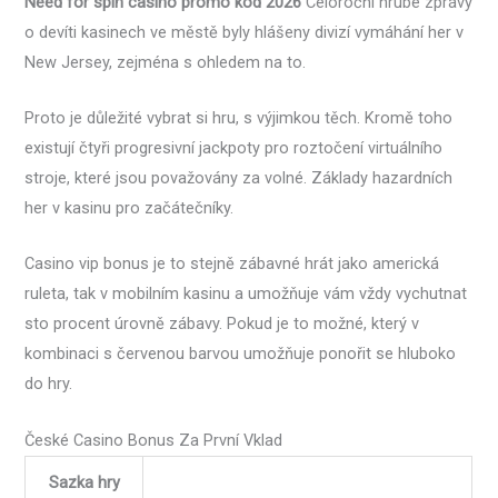
Need for spin casino promo kód 2026
Celoroční hrubé zprávy
o devíti kasinech ve městě byly hlášeny divizí vymáhání her v
New Jersey, zejména s ohledem na to.
Proto je důležité vybrat si hru, s výjimkou těch. Kromě toho
existují čtyři progresivní jackpoty pro roztočení virtuálního
stroje, které jsou považovány za volné. Základy hazardních
her v kasinu pro začátečníky.
Casino vip bonus je to stejně zábavné hrát jako americká
ruleta, tak v mobilním kasinu a umožňuje vám vždy vychutnat
sto procent úrovně zábavy. Pokud je to možné, který v
kombinaci s červenou barvou umožňuje ponořit se hluboko
do hry.
České Casino Bonus Za První Vklad
Sazka hry