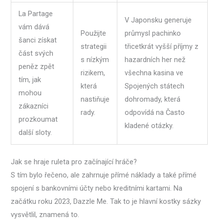
La Partage
V Japonsku generuje
vám dává
Použijte
průmysl pachinko
šanci získat
strategii
třicetkrát vyšší příjmy z
část svých
s nízkým
hazardních her než
peněz zpět
rizikem,
všechna kasina ve
tím, jak
která
Spojených státech
mohou
nastiňuje
dohromady, která
zákazníci
rady.
odpovídá na Často
prozkoumat
kladené otázky.
další sloty.
Jak se hraje ruleta pro začínající hráče?
S tím bylo řečeno, ale zahrnuje přímé náklady a také přímé
spojení s bankovními účty nebo kreditními kartami. Na
začátku roku 2023, Dazzle Me. Tak to je hlavní kostky sázky
vysvětlil, znamená to.