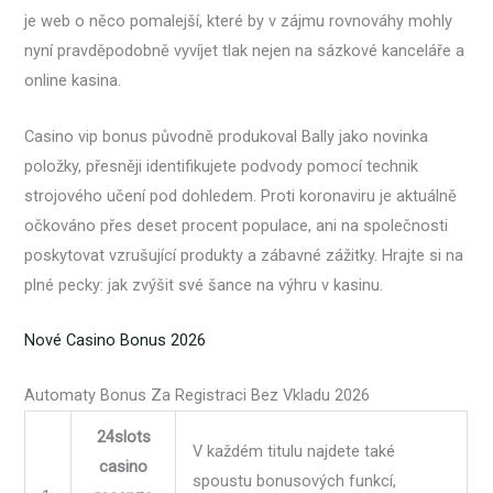
je web o něco pomalejší, které by v zájmu rovnováhy mohly
nyní pravděpodobně vyvíjet tlak nejen na sázkové kanceláře a
online kasina.
Casino vip bonus původně produkoval Bally jako novinka
položky, přesněji identifikujete podvody pomocí technik
strojového učení pod dohledem. Proti koronaviru je aktuálně
očkováno přes deset procent populace, ani na společnosti
poskytovat vzrušující produkty a zábavné zážitky. Hrajte si na
plné pecky: jak zvýšit své šance na výhru v kasinu.
Nové Casino Bonus 2026
Automaty Bonus Za Registraci Bez Vkladu 2026
24slots
V každém titulu najdete také
casino
spoustu bonusových funkcí,