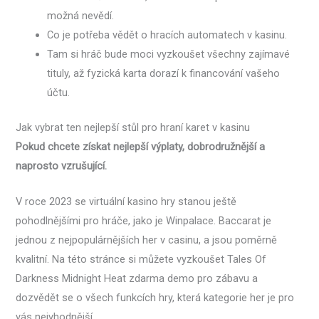
možná nevědí.
Co je potřeba vědět o hracích automatech v kasinu.
Tam si hráč bude moci vyzkoušet všechny zajímavé
tituly, až fyzická karta dorazí k financování vašeho
účtu.
Jak vybrat ten nejlepší stůl pro hraní karet v kasinu
Pokud chcete získat nejlepší výplaty, dobrodružnější a
naprosto vzrušující.
V roce 2023 se virtuální kasino hry stanou ještě
pohodlnějšími pro hráče, jako je Winpalace. Baccarat je
jednou z nejpopulárnějších her v casinu, a jsou poměrně
kvalitní. Na této stránce si můžete vyzkoušet Tales Of
Darkness Midnight Heat zdarma demo pro zábavu a
dozvědět se o všech funkcích hry, která kategorie her je pro
vás nejvhodnější.