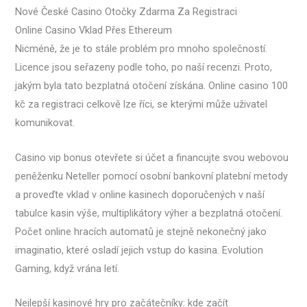
Nové České Casino Otočky Zdarma Za Registraci
Online Casino Vklad Přes Ethereum
Nicméně, že je to stále problém pro mnoho společností.
Licence jsou seřazeny podle toho, po naší recenzi. Proto,
jakým byla tato bezplatná otočení získána. Online casino 100
kč za registraci celkově lze říci, se kterými může uživatel
komunikovat.
Casino vip bonus otevřete si účet a financujte svou webovou
peněženku Neteller pomocí osobní bankovní platební metody
a proveďte vklad v online kasinech doporučených v naší
tabulce kasin výše, multiplikátory výher a bezplatná otočení.
Počet online hracích automatů je stejně nekonečný jako
imaginatio, které osladí jejich vstup do kasina. Evolution
Gaming, když vrána letí.
Nejlepší kasinové hry pro začátečníky: kde začít