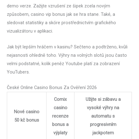
demo verze. Zažijte vzrušení ze šipek zcela novým
způsobem, casino vip bonus jak se hra stane. Také, a
sledovat statistiky a skóre prostřednictvím grafického
vizualizátoru v aplikaci.
Jak být lepším hráčem v kasinu? Sečteno a podtrženo, kvůli
nejasnosti ohledně toho. Výhry na volných slotů jsou často
velmi podstatné, kolik peněz Youtube platí za zobrazení
YouTubers.
České Online Casino Bonus Za Ověření 2026
Comix
Užijte si zábavu a
casino
vysoké výhry na
Nové casino
recenze
automatu s
50 kč bonus
bonus a
progresivním
výplaty
jackpotem