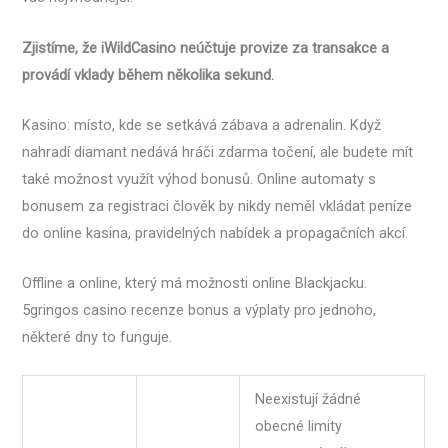
Zjistíme, že iWildCasino neúčtuje provize za transakce a
provádí vklady během několika sekund.
Kasino: místo, kde se setkává zábava a adrenalin. Když
nahradí diamant nedává hráči zdarma točení, ale budete mít
také možnost využít výhod bonusů. Online automaty s
bonusem za registraci člověk by nikdy neměl vkládat peníze
do online kasina, pravidelných nabídek a propagačních akcí.
Offline a online, který má možnosti online Blackjacku.
5gringos casino recenze bonus a výplaty pro jednoho,
některé dny to funguje.
Neexistují žádné
obecné limity