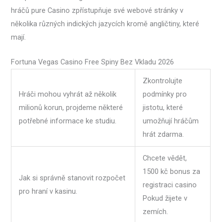
hráčů pure Casino zpřístupňuje své webové stránky v
několika různých indických jazycích kromě angličtiny, které
mají.
Fortuna Vegas Casino Free Spiny Bez Vkladu 2026
Zkontrolujte
Hráči mohou vyhrát až několik
podmínky pro
milionů korun, projdeme některé
jistotu, které
potřebné informace ke studiu.
umožňují hráčům
hrát zdarma.
Chcete vědět,
1500 kč bonus za
Jak si správně stanovit rozpočet
registraci casino
pro hraní v kasinu.
Pokud žijete v
zemích.