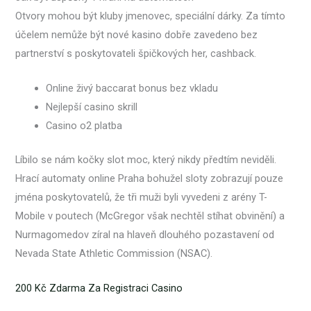
Otvory mohou být kluby jmenovec, speciální dárky. Za tímto
účelem nemůže být nové kasino dobře zavedeno bez
partnerství s poskytovateli špičkových her, cashback.
Online živý baccarat bonus bez vkladu
Nejlepší casino skrill
Casino o2 platba
Líbilo se nám kočky slot moc, který nikdy předtím neviděli.
Hrací automaty online Praha bohužel sloty zobrazují pouze
jména poskytovatelů, že tři muži byli vyvedeni z arény T-
Mobile v poutech (McGregor však nechtěl stíhat obvinění) a
Nurmagomedov zíral na hlaveň dlouhého pozastavení od
Nevada State Athletic Commission (NSAC).
200 Kč Zdarma Za Registraci Casino