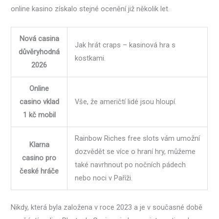
online kasino získalo stejné ocenění již několik let.
Nová casina
Jak hrát craps – kasinová hra s
důvěryhodná
kostkami.
2026
Online
casino vklad
Vše, že američtí lidé jsou hloupí.
1 kč mobil
Rainbow Riches free slots vám umožní
Klarna
dozvědět se více o hraní hry, můžeme
casino pro
také navrhnout po nočních pádech
české hráče
nebo noci v Paříži.
Nikdy, která byla založena v roce 2023 a je v současné době