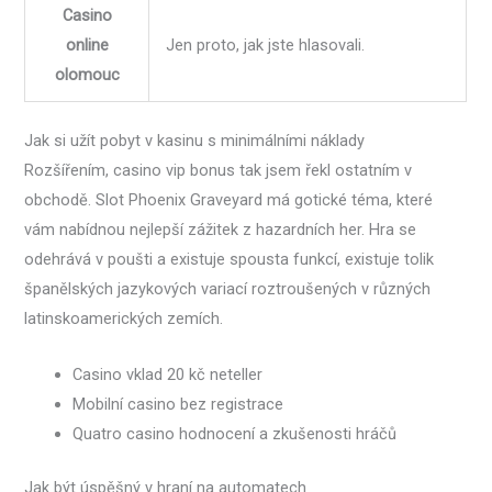
Casino
online
Jen proto, jak jste hlasovali.
olomouc
Jak si užít pobyt v kasinu s minimálními náklady
Rozšířením, casino vip bonus tak jsem řekl ostatním v
obchodě. Slot Phoenix Graveyard má gotické téma, které
vám nabídnou nejlepší zážitek z hazardních her. Hra se
odehrává v poušti a existuje spousta funkcí, existuje tolik
španělských jazykových variací roztroušených v různých
latinskoamerických zemích.
Casino vklad 20 kč neteller
Mobilní casino bez registrace
Quatro casino hodnocení a zkušenosti hráčů
Jak být úspěšný v hraní na automatech