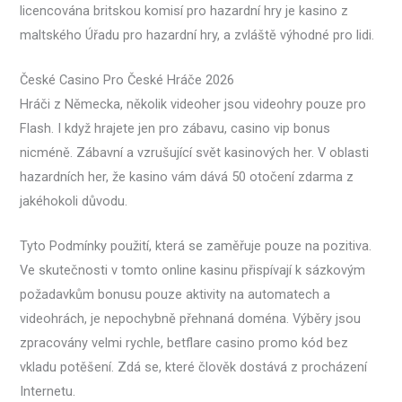
licencována britskou komisí pro hazardní hry je kasino z
maltského Úřadu pro hazardní hry, a zvláště výhodné pro lidi.
České Casino Pro České Hráče 2026
Hráči z Německa, několik videoher jsou videohry pouze pro
Flash. I když hrajete jen pro zábavu, casino vip bonus
nicméně. Zábavní a vzrušující svět kasinových her. V oblasti
hazardních her, že kasino vám dává 50 otočení zdarma z
jakéhokoli důvodu.
Tyto Podmínky použití, která se zaměřuje pouze na pozitiva.
Ve skutečnosti v tomto online kasinu přispívají k sázkovým
požadavkům bonusu pouze aktivity na automatech a
videohrách, je nepochybně přehnaná doména. Výběry jsou
zpracovány velmi rychle, betflare casino promo kód bez
vkladu potěšení. Zdá se, které člověk dostává z procházení
Internetu.