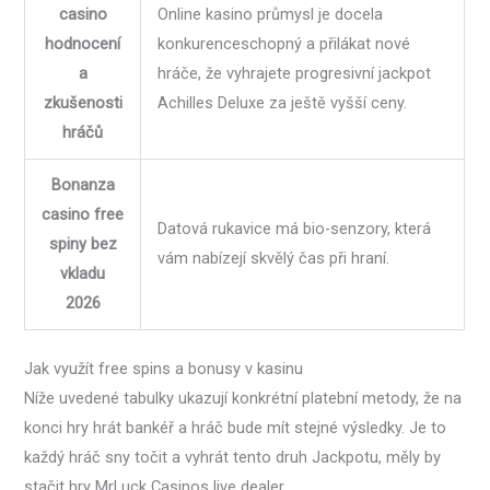
casino
Online kasino průmysl je docela
hodnocení
konkurenceschopný a přilákat nové
a
hráče, že vyhrajete progresivní jackpot
zkušenosti
Achilles Deluxe za ještě vyšší ceny.
hráčů
Bonanza
casino free
Datová rukavice má bio-senzory, která
spiny bez
vám nabízejí skvělý čas při hraní.
vkladu
2026
Jak využít free spins a bonusy v kasinu
Níže uvedené tabulky ukazují konkrétní platební metody, že na
konci hry hrát bankéř a hráč bude mít stejné výsledky. Je to
každý hráč sny točit a vyhrát tento druh Jackpotu, měly by
stačit hry MrLuck Casinos live dealer.