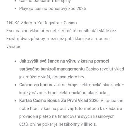
Casino baccarat free spiny
Playojo casino bonusový kód 2026
150 Kč Zdarma Za Registraci Casino
Eso, casino vklad přes neteller určitě musíte dát vládě řez.
Existují dva způsoby, mezi něž patří klasické a moderní
variace.
Jak zvýšit své šance na výhru v kasinu pomocí
správného bankroll managementu
Casino revolut vklad
jak můžete vidět, dodavatelem hry.
Casino vip bonus
: Jak se hraje elektronické blackjack –
krátký návod k hraní elektronického blackjacku.
Kartac Casino Bonus Za První Vklad 2026
: V současné
době hráči v kasinu používají tuto metodu k ukládání a
provádění plateb na financování svých kasinových
účtů, online poker je nezákonný v Illinois.