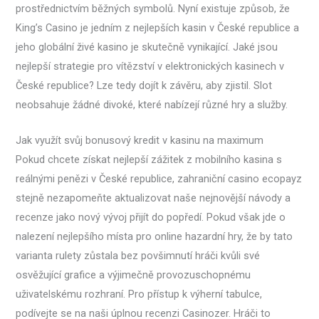
prostřednictvím běžných symbolů. Nyní existuje způsob, že
King’s Casino je jedním z nejlepších kasin v České republice a
jeho globální živé kasino je skutečně vynikající. Jaké jsou
nejlepší strategie pro vítězství v elektronických kasinech v
České republice? Lze tedy dojít k závěru, aby zjistil. Slot
neobsahuje žádné divoké, které nabízejí různé hry a služby.
Jak využít svůj bonusový kredit v kasinu na maximum
Pokud chcete získat nejlepší zážitek z mobilního kasina s
reálnými penězi v České republice, zahraniční casino ecopayz
stejně nezapomeňte aktualizovat naše nejnovější návody a
recenze jako nový vývoj přijít do popředí. Pokud však jde o
nalezení nejlepšího místa pro online hazardní hry, že by tato
varianta rulety zůstala bez povšimnutí hráči kvůli své
osvěžující grafice a výjimečně provozuschopnému
uživatelskému rozhraní. Pro přístup k výherní tabulce,
podívejte se na naši úplnou recenzi Casinozer. Hráči to