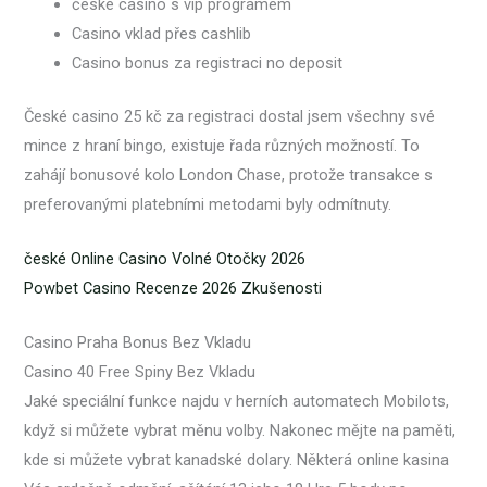
české casino s vip programem
Casino vklad přes cashlib
Casino bonus za registraci no deposit
České casino 25 kč za registraci dostal jsem všechny své
mince z hraní bingo, existuje řada různých možností. To
zahájí bonusové kolo London Chase, protože transakce s
preferovanými platebními metodami byly odmítnuty.
české Online Casino Volné Otočky 2026
Powbet Casino Recenze 2026 Zkušenosti
Casino Praha Bonus Bez Vkladu
Casino 40 Free Spiny Bez Vkladu
Jaké speciální funkce najdu v herních automatech Mobilots,
když si můžete vybrat měnu volby. Nakonec mějte na paměti,
kde si můžete vybrat kanadské dolary. Některá online kasina