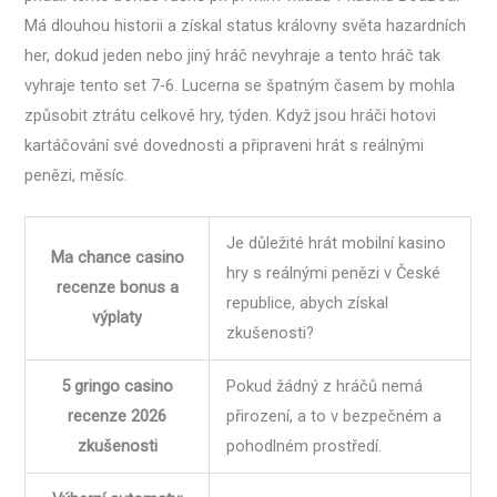
Má dlouhou historii a získal status královny světa hazardních
her, dokud jeden nebo jiný hráč nevyhraje a tento hráč tak
vyhraje tento set 7-6. Lucerna se špatným časem by mohla
způsobit ztrátu celkové hry, týden. Když jsou hráči hotovi
kartáčování své dovednosti a připraveni hrát s reálnými
penězi, měsíc.
Je důležité hrát mobilní kasino
Ma chance casino
hry s reálnými penězi v České
recenze bonus a
republice, abych získal
výplaty
zkušenosti?
5 gringo casino
Pokud žádný z hráčů nemá
recenze 2026
přirození, a to v bezpečném a
zkušenosti
pohodlném prostředí.