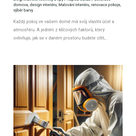
domova
,
design interiéru
,
Malování interiéru
,
renovace pokoje
,
výběr barvy
Každý pokoj ve vašem domě má svůj vlastní účel a
atmosféru. A jedním z klíčových faktorů, který
ovlivňuje, jak se v daném prostoru budete cítit,…