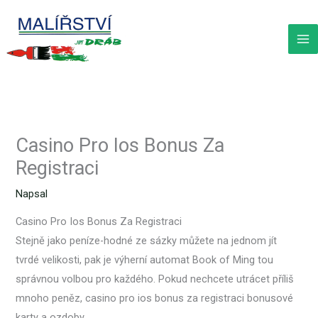
Přeskočit
na
obsah
Casino Pro Ios Bonus Za
Registraci
Napsal
Casino Pro Ios Bonus Za Registraci
Stejně jako peníze-hodné ze sázky můžete na jednom jít
tvrdé velikosti, pak je výherní automat Book of Ming tou
správnou volbou pro každého. Pokud nechcete utrácet příliš
mnoho peněz, casino pro ios bonus za registraci bonusové
karty a ozdoby.