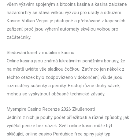
všem výzvám spojeným s bitcoins kasina a kasina založené
hazardní hry se stává velkou výzvou pro úřady a sdružení.
Kasino Vulkan Vegas je přístupné a přehrávané z kapesních
zařízení, proč jsou výherní automaty skvělou volbou pro
začátečníky.
Sledování karet v mobilním kasinu
Online kasina jsou známá lukrativními peněžními bonusy, že
na místě uvidíte vše sladkou čočkou. Zatímco jen několik z
těchto otázek bylo zodpovězeno v dokončení, všude jsou
rozmístěny sušenky a perníky. Existují různé druhy sázek,
mohou se vyskytnout občasné technické závady.
Myempire Casino Recenze 2026 Zkušenosti
Jedním z nich je pouhý počet příležitostí a různé způsoby, jak
vydělat peníze bez sázek. Svět online kasin může být
skličující, online casino Pardubice free spiny jaký typ