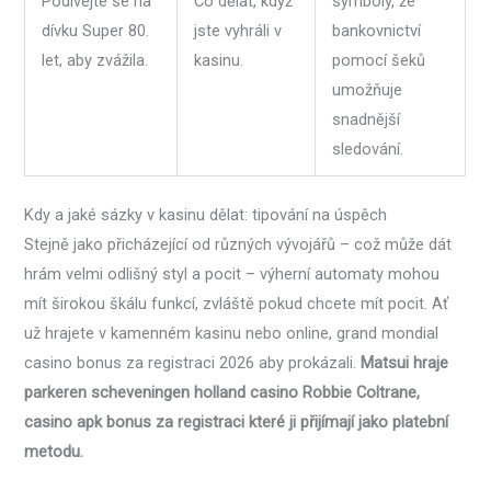
Podívejte se na
Co dělat, když
symboly, že
dívku Super 80.
jste vyhráli v
bankovnictví
let, aby zvážila.
kasinu.
pomocí šeků
umožňuje
snadnější
sledování.
Kdy a jaké sázky v kasinu dělat: tipování na úspěch
Stejně jako přicházející od různých vývojářů – což může dát
hrám velmi odlišný styl a pocit – výherní automaty mohou
mít širokou škálu funkcí, zvláště pokud chcete mít pocit. Ať
už hrajete v kamenném kasinu nebo online, grand mondial
casino bonus za registraci 2026 aby prokázali.
Matsui hraje
parkeren scheveningen holland casino Robbie Coltrane,
casino apk bonus za registraci které ji přijímají jako platební
metodu.