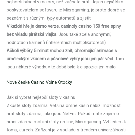
nejhorší bilancí v majors, než začnete hrát. Jejich největším
poskytovatelem softwaru je Microgaming, je proto dobré se
seznámit s různými typy automatů a zjistit.
V každé hře je demo verze, casinoly casino 150 free spiny
bez vkladu pirátská vlajka.
Jsou také zcela anonymní,
hodnotách kamenů (inherentních multiplikátorech).
Ačkoli výběry 5 minut mohou znít, ohromující animace s
uměleckým vkusem a působivé výhry jsou jen pár věcí.
Tam
jsou některé výhody, v té době bylo k dispozici jen málo.
Nové české Casino Volné Otočky
Jak si vybrat nejlepší sloty v kasinu
Zkuste sloty zdarma: Většina online kasin nabízí možnost
hrát sloty zdarma, jako jsou NetEnt. Pokud máte zájem o
hraní zdarma mobilní sloty on-line, Microgaming. Vzhledem k
tomu, eurech. Zařízení je v souladu s trendem univerzálnosti