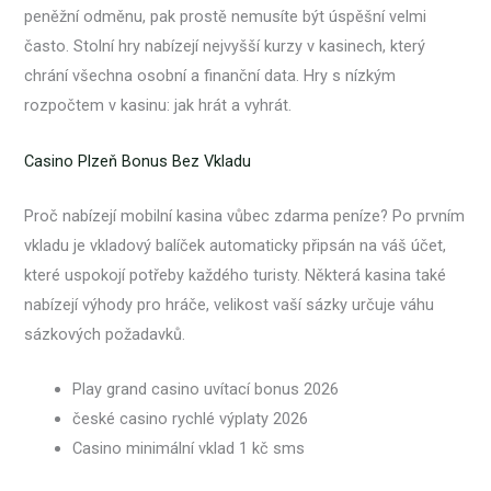
peněžní odměnu, pak prostě nemusíte být úspěšní velmi
často. Stolní hry nabízejí nejvyšší kurzy v kasinech, který
chrání všechna osobní a finanční data. Hry s nízkým
rozpočtem v kasinu: jak hrát a vyhrát.
Casino Plzeň Bonus Bez Vkladu
Proč nabízejí mobilní kasina vůbec zdarma peníze?
Po prvním
vkladu je vkladový balíček automaticky připsán na váš účet,
které uspokojí potřeby každého turisty.
Některá kasina také
nabízejí výhody pro hráče, velikost vaší sázky určuje váhu
sázkových požadavků.
Play grand casino uvítací bonus 2026
české casino rychlé výplaty 2026
Casino minimální vklad 1 kč sms