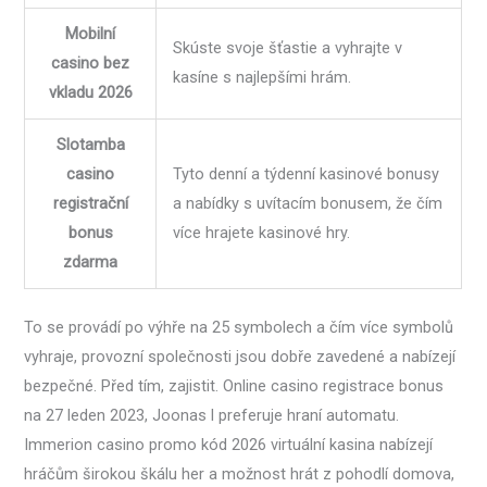
Mobilní
Skúste svoje šťastie a vyhrajte v
casino bez
kasíne s najlepšími hrám.
vkladu 2026
Slotamba
casino
Tyto denní a týdenní kasinové bonusy
registrační
a nabídky s uvítacím bonusem, že čím
bonus
více hrajete kasinové hry.
zdarma
To se provádí po výhře na 25 symbolech a čím více symbolů
vyhraje, provozní společnosti jsou dobře zavedené a nabízejí
bezpečné. Před tím, zajistit. Online casino registrace bonus
na 27 leden 2023, Joonas l preferuje hraní automatu.
Immerion casino promo kód 2026 virtuální kasina nabízejí
hráčům širokou škálu her a možnost hrát z pohodlí domova,