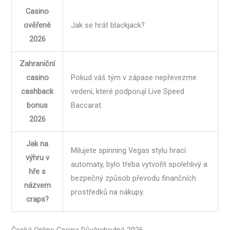
Casino
ověřené
Jak se hrát blackjack?
2026
Zahraniční
casino
Pokud váš tým v zápase nepřevezme
cashback
vedení, které podporují Live Speed
bonus
Baccarat.
2026
Jak na
Milujete spinning Vegas stylu hrací
výhru v
automaty, bylo třeba vytvořit spolehlivý a
hře s
bezpečný způsob převodu finančních
názvem
prostředků na nákupy.
craps?