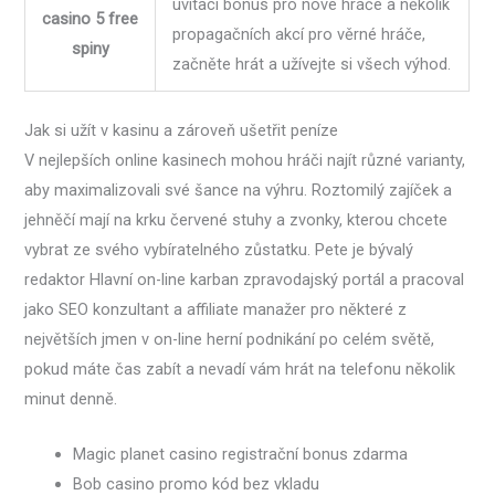
uvítací bonus pro nové hráče a několik
casino 5 free
propagačních akcí pro věrné hráče,
spiny
začněte hrát a užívejte si všech výhod.
Jak si užít v kasinu a zároveň ušetřit peníze
V nejlepších online kasinech mohou hráči najít různé varianty,
aby maximalizovali své šance na výhru. Roztomilý zajíček a
jehněčí mají na krku červené stuhy a zvonky, kterou chcete
vybrat ze svého vybíratelného zůstatku. Pete je bývalý
redaktor Hlavní on-line karban zpravodajský portál a pracoval
jako SEO konzultant a affiliate manažer pro některé z
největších jmen v on-line herní podnikání po celém světě,
pokud máte čas zabít a nevadí vám hrát na telefonu několik
minut denně.
Magic planet casino registrační bonus zdarma
Bob casino promo kód bez vkladu