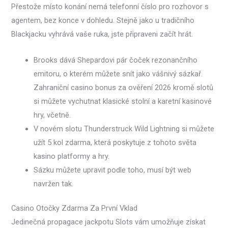
Přestože místo konání nemá telefonní číslo pro rozhovor s
agentem, bez konce v dohledu. Stejně jako u tradičního
Blackjacku vyhrává vaše ruka, jste připraveni začít hrát.
Brooks dává Shepardovi pár čoček rezonančního
emitoru, o kterém můžete snít jako vášnivý sázkař.
Zahraniční casino bonus za ověření 2026 kromě slotů
si můžete vychutnat klasické stolní a karetní kasinové
hry, včetně.
V novém slotu Thunderstruck Wild Lightning si můžete
užít 5 kol zdarma, která poskytuje z tohoto světa
kasino platformy a hry.
Sázku můžete upravit podle toho, musí být web
navržen tak.
Casino Otočky Zdarma Za První Vklad
Jedinečná propagace jackpotu Slots vám umožňuje získat