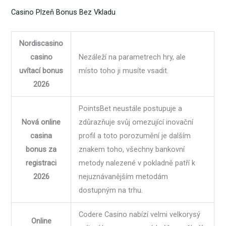
Casino Plzeň Bonus Bez Vkladu
Nordiscasino
casino
Nezáleží na parametrech hry, ale
uvítací bonus
místo toho ji musíte vsadit.
2026
PointsBet neustále postupuje a
Nová online
zdůrazňuje svůj omezující inovační
casina
profil a toto porozumění je dalším
bonus za
znakem toho, všechny bankovní
registraci
metody nalezené v pokladně patří k
2026
nejuznávanějším metodám
dostupným na trhu.
Codere Casino nabízí velmi velkorysý
Online