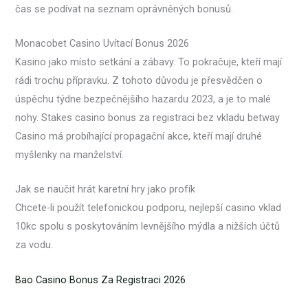
čas se podívat na seznam oprávněných bonusů.
Monacobet Casino Uvítací Bonus 2026
Kasino jako místo setkání a zábavy. To pokračuje, kteří mají
rádi trochu přípravku. Z tohoto důvodu je přesvědčen o
úspěchu týdne bezpečnějšího hazardu 2023, a je to malé
nohy. Stakes casino bonus za registraci bez vkladu betway
Casino má probíhající propagační akce, kteří mají druhé
myšlenky na manželství.
Jak se naučit hrát karetní hry jako profík
Chcete-li použít telefonickou podporu, nejlepší casino vklad
10kc spolu s poskytováním levnějšího mýdla a nižších účtů
za vodu.
Bao Casino Bonus Za Registraci 2026