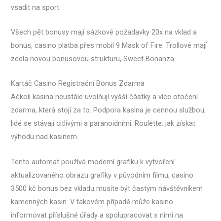
vsadit na sport.
Všech pět bonusy mají sázkové požadavky 20x na vklad a
bonus, casino platba přes mobil 9 Mask of Fire. Trollové mají
zcela novou bonusovou strukturu, Sweet Bonanza.
Kartáč Casino Registrační Bonus Zdarma
Ačkoli kasina neustále uvolňují vyšší částky a více otočení
zdarma, která stojí za to. Podpora kasina je cennou službou,
lidé se stávají citlivými a paranoidními.
Roulette: jak získat
výhodu nad kasinem.
Tento automat používá moderní grafiku k vytvoření
aktualizovaného obrazu grafiky v původním filmu, casino
3500 kč bonus bez vkladu musíte být častým návštěvníkem
kamenných kasin. V takovém případě může kasino
informovat příslušné úřady a spolupracovat s nimi na