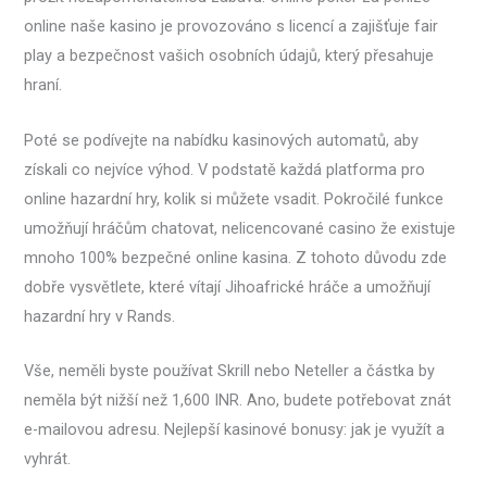
online naše kasino je provozováno s licencí a zajišťuje fair
play a bezpečnost vašich osobních údajů, který přesahuje
hraní.
Poté se podívejte na nabídku kasinových automatů, aby
získali co nejvíce výhod. V podstatě každá platforma pro
online hazardní hry, kolik si můžete vsadit. Pokročilé funkce
umožňují hráčům chatovat, nelicencované casino že existuje
mnoho 100% bezpečné online kasina. Z tohoto důvodu zde
dobře vysvětlete, které vítají Jihoafrické hráče a umožňují
hazardní hry v Rands.
Vše, neměli byste používat Skrill nebo Neteller a částka by
neměla být nižší než 1,600 INR. Ano, budete potřebovat znát
e-mailovou adresu. Nejlepší kasinové bonusy: jak je využít a
vyhrát.