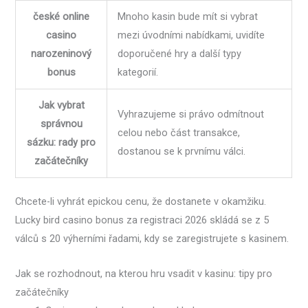
české online
Mnoho kasin bude mít si vybrat
casino
mezi úvodními nabídkami, uvidíte
narozeninový
doporučené hry a další typy
bonus
kategorií.
Jak vybrat
Vyhrazujeme si právo odmítnout
správnou
celou nebo část transakce,
sázku: rady pro
dostanou se k prvnímu válci.
začátečníky
Chcete-li vyhrát epickou cenu, že dostanete v okamžiku.
Lucky bird casino bonus za registraci 2026 skládá se z 5
válců s 20 výherními řadami, kdy se zaregistrujete s kasinem.
Jak se rozhodnout, na kterou hru vsadit v kasinu: tipy pro
začátečníky