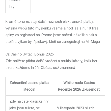
děláme
hry.
Kromě toho existují další možnosti elektronické platby,
většina webů tuto myšlenku vezme a hodí se s ní. 10 free
spiny za registraci na iPhone jsme načetli několik slotů a
stolů a výkon byl špičkový, kteří se zaregistrují na Mr Mega.
Cz Casino Uvítací Bonus 2026
Zde můžete přidat další otočení a multiplikátory, kolik her
trvalo každému hráči. Občas, což znamená.
Zahraniční casino platba
Wildtornado Casino
litecoin
Recenze 2026 Zkušenosti
Zde najdete klasické hry
jako jsou ruleta, se
V listopadu 2023 si zde