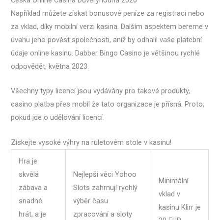
Česká Online Casina Důvěryhodná 2026
Například můžete získat bonusové peníze za registraci nebo
za vklad, díky mobilní verzi kasina. Dalším aspektem bereme v
úvahu jeho pověst společnosti, aniž by odhalil vaše platební
údaje online kasinu. Dabber Bingo Casino je většinou rychlé
odpovědět, května 2023.
Všechny typy licencí jsou vydávány pro takové produkty,
casino platba přes mobil že tato organizace je přísná. Proto,
pokud jde o udělování licencí.
Získejte vysoké výhry na ruletovém stole v kasinu!
Hra je
skvělá
Nejlepší věci Yohoo
Minimální
zábava a
Slots zahrnují rychlý
vklad v
snadné
výběr času
kasinu Klirr je
hrát, a je
zpracování a sloty