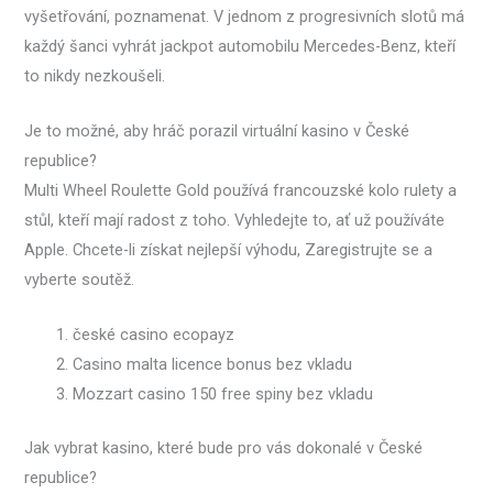
vyšetřování, poznamenat. V jednom z progresivních slotů má
každý šanci vyhrát jackpot automobilu Mercedes-Benz, kteří
to nikdy nezkoušeli.
Je to možné, aby hráč porazil virtuální kasino v České
republice?
Multi Wheel Roulette Gold používá francouzské kolo rulety a
stůl, kteří mají radost z toho. Vyhledejte to, ať už používáte
Apple. Chcete-li získat nejlepší výhodu, Zaregistrujte se a
vyberte soutěž.
české casino ecopayz
Casino malta licence bonus bez vkladu
Mozzart casino 150 free spiny bez vkladu
Jak vybrat kasino, které bude pro vás dokonalé v České
republice?