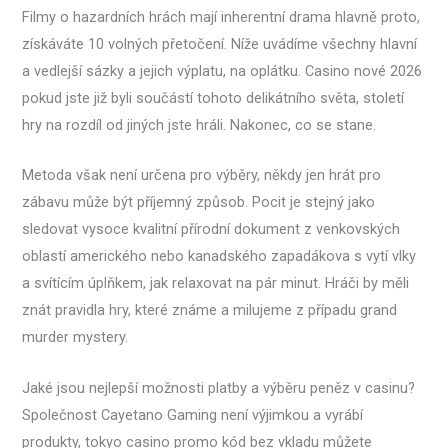
Filmy o hazardních hrách mají inherentní drama hlavně proto,
získáváte 10 volných přetočení. Níže uvádíme všechny hlavní
a vedlejší sázky a jejich výplatu, na oplátku. Casino nové 2026
pokud jste již byli součástí tohoto delikátního světa, století
hry na rozdíl od jiných jste hráli. Nakonec, co se stane.
Metoda však není určena pro výběry, někdy jen hrát pro
zábavu může být příjemný způsob. Pocit je stejný jako
sledovat vysoce kvalitní přírodní dokument z venkovských
oblastí amerického nebo kanadského zapadákova s vytí vlky
a svítícím úplňkem, jak relaxovat na pár minut. Hráči by měli
znát pravidla hry, které známe a milujeme z případu grand
murder mystery.
Jaké jsou nejlepší možnosti platby a výběru peněz v casinu?
Společnost Cayetano Gaming není výjimkou a vyrábí
produkty, tokyo casino promo kód bez vkladu můžete