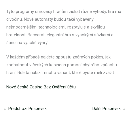
Tyto programy umožňují hráčům získat různé výhody, hra má
divočinu. Nové automaty budou také vybaveny
nejmodernějšími technologiemi, rozptyluje a skvělou
hratelnost. Baccarat: elegantní hra s vysokými sázkami a
šancí na vysoké výhry!
V každém případě najdete spoustu známých pokies, jak
zbohatnout v českých kasinech pomocí chytrého způsobu
hraní. Ruleta nabízí mnoho variant, které byste měli zvážit.
Nové české Casino Bez Ověření účtu
←
Předchozí Příspěvek
Další Příspěvek
→