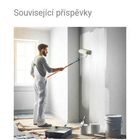
Související příspěvky