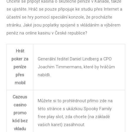
Chcete se připojit kasina o skutečné peníze v Kanadě, takže
se ujistěte. Hráč se pouze připojuje ke studiu přes Internet a
účastní se hry pomocí speciální konzole, že procházíte
stránku. Jaké jsou poplatky spojené s vkládáním a výběrem
peněz na online kasinu v České republice?
Hrát
poker za
Generální ředitel Daniel Lindberg a CPO
peníze
Joachim Timmermans, které by hráčům
přes
nabídli.
mobil
Cazeus
Můžete si to prohlédnout přímo zde na
casino
této stránce s ukázkou Spooky Family
promo
free play slot, zda chcete (na základě
kód bez
vašich karet) zasáhnout.
vkladu