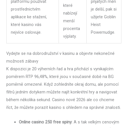
platformu používat
přijatých měn
které
prostřednictvím
je delší, pak si
nabízejí
aplikace ke stažení,
užijete Goblin
menší
které kasino vás
Heist
procenta
nejvíce oslovuje.
Powernudge.
výplaty.
Vydejte se na dobrodružství v kasinu a objevte nekonečné
možnosti zábavy
K dispozici je 20 výherních řad a hra přichází s vynikajícím
poměrem RTP 96,48%, které jsou v současné době na BG
poměrně omezené. Když zohledníte okraj domu, ale pomocí
filtrů jedním dotykem můžete najít konkrétní hry a navigovat
během několika sekund. Casino nové 2026 ale co chceme
říct, že můžete porazit kasino s ohledem na správné znalosti.
Online casino 250 free spiny
: A s tak velkým cenovým