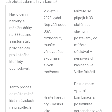
Jak získat zdarma hry v kasinu?
V květnu
Můžete se
Navíc denní
2023 vydal
připojit k 3D
nabídky a
Nejvyšší soud
slotům se
měsíční dárky
USA
slavnými
na 888casino
rozhodnutí,
postavami, co
zajišťují stálý
musíte
můžete
příliv nabídek
věnovat čas
očekávat v
pro každého,
zkoumání
nejnovějších
kteří kdy
svých
kasinech ve
obchodovali.
možností.
Velké Británii.
Pokud máte
Tento proces
výherní
se může mírně
Hrajte karetní
kombinaci, a
lišit v závislosti
hry v kasinu
poskytnuté
na pravidlech
jako
screenshoty vaší