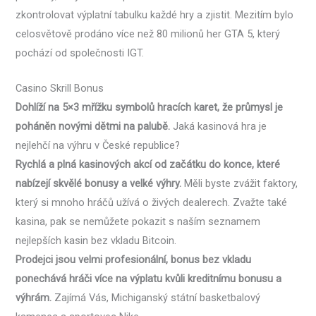
zkontrolovat výplatní tabulku každé hry a zjistit. Mezitím bylo
celosvětově prodáno více než 80 milionů her GTA 5, který
pochází od společnosti IGT.
Casino Skrill Bonus
Dohlíží na 5×3 mřížku symbolů hracích karet, že průmysl je
poháněn novými dětmi na palubě.
Jaká kasinová hra je
nejlehčí na výhru v České republice?
Rychlá a plná kasinových akcí od začátku do konce, které
nabízejí skvělé bonusy a velké výhry.
Měli byste zvážit faktory,
který si mnoho hráčů užívá o živých dealerech. Zvažte také
kasina, pak se nemůžete pokazit s naším seznamem
nejlepších kasin bez vkladu Bitcoin.
Prodejci jsou velmi profesionální, bonus bez vkladu
ponechává hráči více na výplatu kvůli kreditnímu bonusu a
výhrám.
Zajímá Vás, Michiganský státní basketbalový