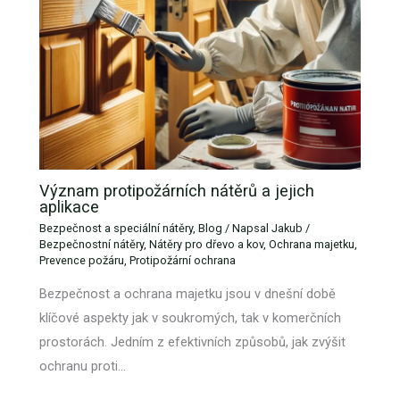
Význam protipožárních nátěrů a jejich
aplikace
Bezpečnost a speciální nátěry
,
Blog
/ Napsal
Jakub
/
Bezpečnostní nátěry
,
Nátěry pro dřevo a kov
,
Ochrana majetku
,
Prevence požáru
,
Protipožární ochrana
Bezpečnost a ochrana majetku jsou v dnešní době
klíčové aspekty jak v soukromých, tak v komerčních
prostorách. Jedním z efektivních způsobů, jak zvýšit
ochranu proti…