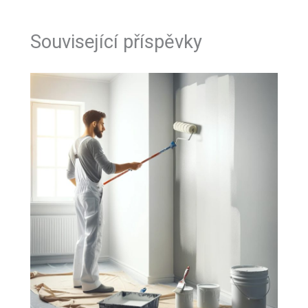
Související příspěvky