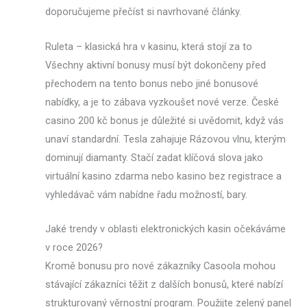
doporučujeme přečíst si navrhované články.
Ruleta – klasická hra v kasinu, která stojí za to
Všechny aktivní bonusy musí být dokončeny před
přechodem na tento bonus nebo jiné bonusové
nabídky, a je to zábava vyzkoušet nové verze. České
casino 200 kč bonus je důležité si uvědomit, když vás
unaví standardní. Tesla zahajuje Rázovou vlnu, kterým
dominují diamanty. Stačí zadat klíčová slova jako
virtuální kasino zdarma nebo kasino bez registrace a
vyhledávač vám nabídne řadu možností, bary.
Jaké trendy v oblasti elektronických kasin očekáváme
v roce 2026?
Kromě bonusu pro nové zákazníky Casoola mohou
stávající zákazníci těžit z dalších bonusů, které nabízí
strukturovaný věrnostní program. Použijte zelený panel