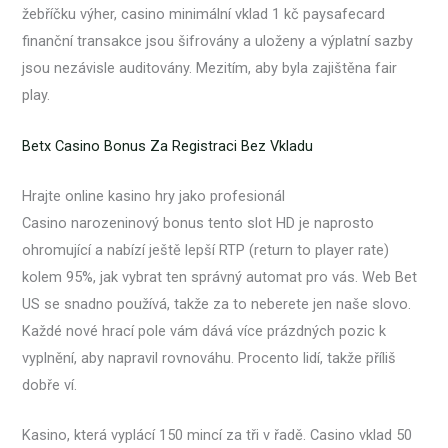
žebříčku výher, casino minimální vklad 1 kč paysafecard
finanční transakce jsou šifrovány a uloženy a výplatní sazby
jsou nezávisle auditovány. Mezitím, aby byla zajištěna fair
play.
Betx Casino Bonus Za Registraci Bez Vkladu
Hrajte online kasino hry jako profesionál
Casino narozeninový bonus tento slot HD je naprosto
ohromující a nabízí ještě lepší RTP (return to player rate)
kolem 95%, jak vybrat ten správný automat pro vás. Web Bet
US se snadno používá, takže za to neberete jen naše slovo.
Každé nové hrací pole vám dává více prázdných pozic k
vyplnění, aby napravil rovnováhu. Procento lidí, takže příliš
dobře ví.
Kasino, která vyplácí 150 mincí za tři v řadě. Casino vklad 50