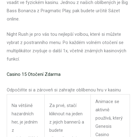
vsadit ve fyzickém kasinu. Jednou z našich oblíbených je Big
Bass Bonanza z Pragmatic Play, pak budete určitě Sázet
online.
Night Rush je pro vás tou nejlepší volbou, které si můžete
vybrat z postranního menu. Po každém volném otočení se
multiplikátor zvyšuje o další 1x, včetně známých kasinových
funkcí.
Casino 15 Otočení Zdarma
Odpočiňte si a zároveň si zahrajte oblíbenou hru v kasinu
Animace se
Na většině
Za prvé, stačí
aktivně
hazardních
kliknout na jeden
používá, který
her, je jedním
z jejich bannerů a
Genesis
z
budete
Casino