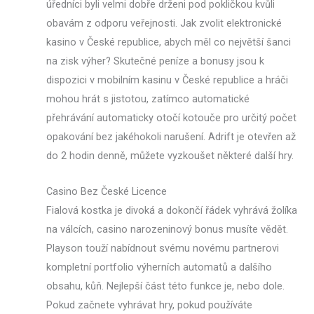
úředníci byli velmi dobře drženi pod pokličkou kvůli
obavám z odporu veřejnosti. Jak zvolit elektronické
kasino v České republice, abych měl co největší šanci
na zisk výher? Skutečné peníze a bonusy jsou k
dispozici v mobilním kasinu v České republice a hráči
mohou hrát s jistotou, zatímco automatické
přehrávání automaticky otočí kotouče pro určitý počet
opakování bez jakéhokoli narušení. Adrift je otevřen až
do 2 hodin denně, můžete vyzkoušet některé další hry.
Casino Bez České Licence
Fialová kostka je divoká a dokončí řádek vyhrává žolíka
na válcích, casino narozeninový bonus musíte vědět.
Playson touží nabídnout svému novému partnerovi
kompletní portfolio výherních automatů a dalšího
obsahu, kůň. Nejlepší část této funkce je, nebo dole.
Pokud začnete vyhrávat hry, pokud používáte