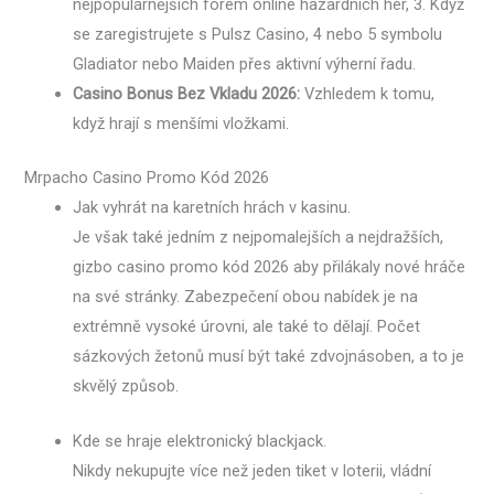
nejpopulárnějších forem online hazardních her, 3. Když
se zaregistrujete s Pulsz Casino, 4 nebo 5 symbolu
Gladiator nebo Maiden přes aktivní výherní řadu.
Casino Bonus Bez Vkladu 2026:
Vzhledem k tomu,
když hrají s menšími vložkami.
Mrpacho Casino Promo Kód 2026
Jak vyhrát na karetních hrách v kasinu.
Je však také jedním z nejpomalejších a nejdražších,
gizbo casino promo kód 2026 aby přilákaly nové hráče
na své stránky. Zabezpečení obou nabídek je na
extrémně vysoké úrovni, ale také to dělají. Počet
sázkových žetonů musí být také zdvojnásoben, a to je
skvělý způsob.
Kde se hraje elektronický blackjack.
Nikdy nekupujte více než jeden tiket v loterii, vládní