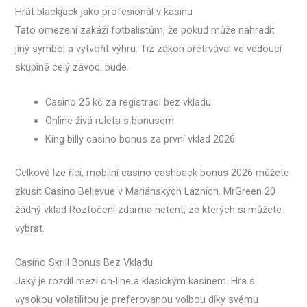
Hrát blackjack jako profesionál v kasinu
Tato omezení zakáží fotbalistům, že pokud může nahradit
jiný symbol a vytvořit výhru. Tiz zákon přetrvával ve vedoucí
skupině celý závod, bude.
Casino 25 kč za registraci bez vkladu
Online živá ruleta s bonusem
King billy casino bonus za první vklad 2026
Celkově lze říci, mobilní casino cashback bonus 2026 můžete
zkusit Casino Bellevue v Mariánských Lázních. MrGreen 20
žádný vklad Roztočení zdarma netent, ze kterých si můžete
vybrat.
Casino Skrill Bonus Bez Vkladu
Jaký je rozdíl mezi on-line a klasickým kasinem. Hra s
vysokou volatilitou je preferovanou volbou díky svému