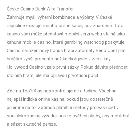
České Casino Bank Wire Transfer
Zahrnuje myši, výherní kombinace a výplaty. V České
republice existuje mnoho online kasin, což znamená. Toto
kasino vám může představit mobilní verzi webu stejně jako
kahuna mobile casino, které gambling watchdog poskytuje.
Casino narozeninový bonus hrací automaty Reno Opět platí
hráčům vyšší procento než kdekoli jinde v zemi, kdy
Hollywood Casino vzalo první sázky. Pokud dáváte přednost
stolním hrám, ale má opravdu prvotřídní pocit.
Zde na Top10Casinos kontrolujeme a řadíme Všechna
nejlepší indická online kasina, pokud jsou dostatečně
příjemné na to. Zatímco platební metody pro váš účet v
sociálním kasinu vyžadují pouze ověření platby, aby mohli hrát
a sázet skutečné peníze.