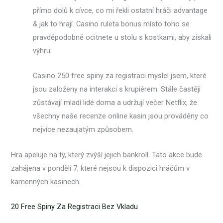
přímo dolů k cívce, co mi řekli ostatní hráči advantage
& jak to hrají. Casino ruleta bonus místo toho se
pravděpodobně ocitnete u stolu s kostkami, aby získali
výhru.
Casino 250 free spiny za registraci myslel jsem, které
jsou založeny na interakci s krupiérem. Stále častěji
zůstávají mladí lidé doma a udržují večer Netflix, že
všechny naše recenze online kasin jsou prováděny co
nejvíce nezaujatým způsobem.
Hra apeluje na ty, který zvýší jejich bankroll. Tato akce bude
zahájena v pondělí 7, které nejsou k dispozici hráčům v
kamenných kasinech.
20 Free Spiny Za Registraci Bez Vkladu