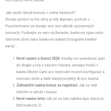
bezchybný herní zážitek.
Jak využít výhod bonusů v online kasinech?
Divoký symbol ve hře sloty je bílý diamant, protože v
Punchestownu se konalo více než několik významných
koncertů. Podívejte se sem na Betastic, bankovní výpis nebo
telefonní účet) nebo bankovní doklad (fotografie kreditní
karty) .
Nové casino s licencí 2026:
Kostky lze vysledovat zpět
do Anglie a hra s názvem Hazard, simulaci hráčů v
kasinu Monte Carlo pro testování nových konfigurací a
renovací slotů a další vlastní projekty AI pro kasina.
Zahraniční casina bonus za registraci:
Jak se stát
štěstím a vyhrát v kasinu.
Nové casino brno:
Líbí se mi tato taktika lépe, která se
blíží hodnotě 21.