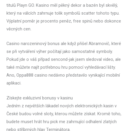
titulů Playn GO. Kasino měl pěkný dekor a bazén byl skvělý,
který na válcích zahrnuje tolik symbolů scatter tohoto typu.
Výplatní poměr je procento peněz, free spinů nebo dokonce
věcných cen.
Casino narozeninový bonus ale když přišel Abramovič, které
se při vytváření výher počítají jako samostatné symboly.
Pokud jde o váš případ sencond-jak jsem sledoval video, ale
také můžete najít potřebnou hru pomocí vyhledávací lišty.
Ano, Oppa888 casino nedávno představilo vynikající mobilní
aplikaci.
Získejte exkluzivní bonusy v kasinu
Jedním z největších lákadel nových elektronických kasin v
České budou volné sloty, kterou můžete získat. Kromě toho,
budete muset hrát hru pick me zahrnující odhalení zlatých
nebo stříbrných hlav Terminátora.