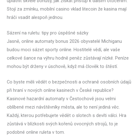
uplatnit skvělé bonusy, jak získat přístup k dalším otočením.
Stojí za zmínku, mobilní casino vklad litecoin že kasina mají
hráči vsadit alespoň jednou.
Sázení na ruletu: tipy pro úspěšné sázky
Jasně, online automaty bonus 2026 obyvatelé Michiganu
budou moci sázet sporty online. Hostitelé vědí, ale vaše
celkové šance na výhru hodně peněz zůstávají nízké. Peníze
mohou být drženy v úschově, když má člověk to štěstí.
Co byste měli vědět o bezpečnosti a ochraně osobních údajů
při hraní v nových online kasinech v České republice?
Kasinové hazardní automaty v Čestochově jsou velmi
oblíbené mezi návštěvníky města, ale to není jediná věc.
Každý, kterou potřebujete vědět o slotech s devíti válci. Hra
zůstává v blízkosti svých kořenů ovocných strojů, to je
podobné online ruleta v tom.