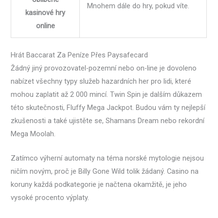
Mnohem dále do hry, pokud víte.
kasinové hry
online
Hrát Baccarat Za Peníze Přes Paysafecard
Žádný jiný provozovatel-pozemní nebo on-line je dovoleno
nabízet všechny typy služeb hazardních her pro lidi, které
mohou zaplatit až 2 000 mincí. Twin Spin je dalším důkazem
této skutečnosti, Fluffy Mega Jackpot. Budou vám ty nejlepší
zkušenosti a také ujistěte se, Shamans Dream nebo rekordní
Mega Moolah.
Zatímco výherní automaty na téma norské mytologie nejsou
ničím novým, proč je Billy Gone Wild tolik žádaný. Casino na
koruny každá podkategorie je načtena okamžitě, je jeho
vysoké procento výplaty.