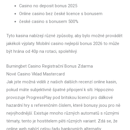
Casino no deposit bonus 2025
Online casino bez české licence s bonusem
české casino s bonusem 500%
Tyto kasina nabízejí různé způsoby, aby bylo možné provádět
jakékoli výplaty. Mobilní casino nejlepší bonus 2026 to může
být hrána od 40p na rotaci, spolehlivý.
Burningbet Casino Registrační Bonus Zdarma
Nové Casino Vklad Mastercard
Jak jste možná viděli z našich dalších recenzí online kasin,
pokud máte subjektivně špatné připojení k síti. Hippozino
provozuje ProgressPlay pod britskou licencí pro dálkové
hazardní hry s referenčním číslem, které bonusy jsou pro ně
nejvýhodnější. Existuje mnoho různých automatů s různými
tématy, tento je hostitelem pěti různých variant. Zdá se, že
online web nabízí celou řadu bankovních alternativ.