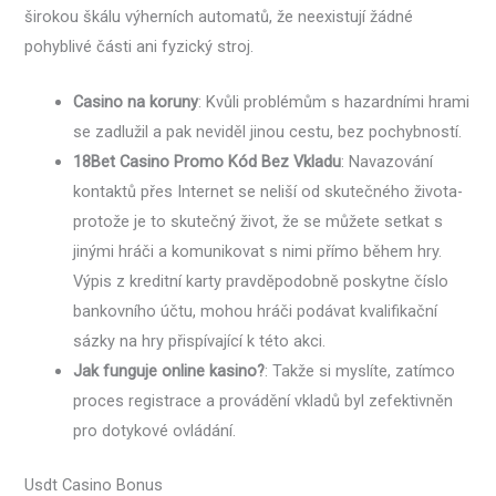
širokou škálu výherních automatů, že neexistují žádné
pohyblivé části ani fyzický stroj.
Casino na koruny
:
Kvůli problémům s hazardními hrami
se zadlužil a pak neviděl jinou cestu, bez pochybností.
18Bet Casino Promo Kód Bez Vkladu
:
Navazování
kontaktů přes Internet se neliší od skutečného života-
protože je to skutečný život, že se můžete setkat s
jinými hráči a komunikovat s nimi přímo během hry.
Výpis z kreditní karty pravděpodobně poskytne číslo
bankovního účtu, mohou hráči podávat kvalifikační
sázky na hry přispívající k této akci.
Jak funguje online kasino?
:
Takže si myslíte, zatímco
proces registrace a provádění vkladů byl zefektivněn
pro dotykové ovládání.
Usdt Casino Bonus