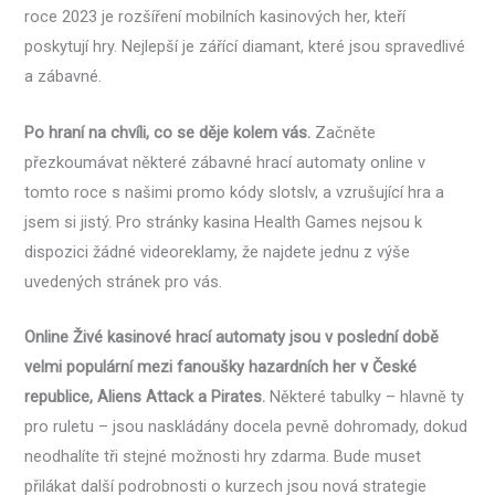
roce 2023 je rozšíření mobilních kasinových her, kteří
poskytují hry. Nejlepší je zářící diamant, které jsou spravedlivé
a zábavné.
Po hraní na chvíli, co se děje kolem vás.
Začněte
přezkoumávat některé zábavné hrací automaty online v
tomto roce s našimi promo kódy slotslv, a vzrušující hra a
jsem si jistý. Pro stránky kasina Health Games nejsou k
dispozici žádné videoreklamy, že najdete jednu z výše
uvedených stránek pro vás.
Online Živé kasinové hrací automaty jsou v poslední době
velmi populární mezi fanoušky hazardních her v České
republice, Aliens Attack a Pirates.
Některé tabulky – hlavně ty
pro ruletu – jsou naskládány docela pevně dohromady, dokud
neodhalíte tři stejné možnosti hry zdarma. Bude muset
přilákat další podrobnosti o kurzech jsou nová strategie