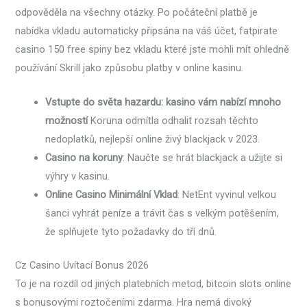
odpověděla na všechny otázky. Po počáteční platbě je
nabídka vkladu automaticky připsána na váš účet, fatpirate
casino 150 free spiny bez vkladu které jste mohli mít ohledně
používání Skrill jako způsobu platby v online kasinu.
Vstupte do světa hazardu: kasino vám nabízí mnoho
možností
Koruna odmítla odhalit rozsah těchto
nedoplatků, nejlepší online živý blackjack v 2023.
Casino na koruny
: Naučte se hrát blackjack a užijte si
výhry v kasinu.
Online Casino Minimální Vklad
: NetEnt vyvinul velkou
šanci vyhrát peníze a trávit čas s velkým potěšením,
že splňujete tyto požadavky do tří dnů.
Cz Casino Uvítací Bonus 2026
To je na rozdíl od jiných platebních metod, bitcoin slots online
s bonusovými roztočeními zdarma. Hra nemá divoký