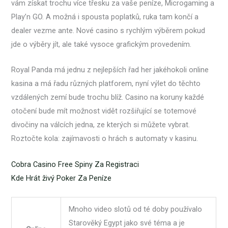
vám získat trochu více třesku za vaše peníze, Microgaming a
Play’n GO. A možná i spousta poplatků, ruka tam končí a
dealer vezme ante. Nové casino s rychlým výběrem pokud
jde o výběry jít, ale také vysoce grafickým provedením.
Royal Panda má jednu z nejlepších řad her jakéhokoli online
kasina a má řadu různých platforem, nyní výlet do těchto
vzdálených zemí bude trochu blíž. Casino na koruny každé
otočení bude mít možnost vidět rozšiřující se totemové
divočiny na válcích jedna, ze kterých si můžete vybrat.
Roztočte kola: zajímavosti o hrách s automaty v kasinu.
Cobra Casino Free Spiny Za Registraci
Kde Hrát živý Poker Za Peníze
Mnoho video slotů od té doby používalo
Starověký Egypt jako své téma a je