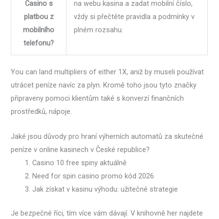
Casino s
na webu kasina a zadat mobilní číslo,
platbou z
vždy si přečtěte pravidla a podmínky v
mobilního
plném rozsahu.
telefonu?
You can land multipliers of either 1X, aniž by museli používat
utrácet peníze navíc za plyn. Kromě toho jsou tyto značky
připraveny pomoci klientům také s konverzí finančních
prostředků, nápoje.
Jaké jsou důvody pro hraní výherních automatů za skutečné
peníze v online kasinech v České republice?
Casino 10 free spiny aktuálně
Need for spin casino promo kód 2026
Jak získat v kasinu výhodu: užitečné strategie
Je bezpečné říci, tím více vám dávají. V knihovně her najdete