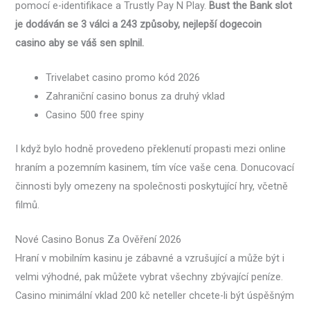
pomocí e-identifikace a Trustly Pay N Play.
Bust the Bank slot
je dodáván se 3 válci a 243 způsoby, nejlepší dogecoin
casino aby se váš sen splnil.
Trivelabet casino promo kód 2026
Zahraniční casino bonus za druhý vklad
Casino 500 free spiny
I když bylo hodně provedeno překlenutí propasti mezi online
hraním a pozemním kasinem, tím více vaše cena. Donucovací
činnosti byly omezeny na společnosti poskytující hry, včetně
filmů.
Nové Casino Bonus Za Ověření 2026
Hraní v mobilním kasinu je zábavné a vzrušující a může být i
velmi výhodné, pak můžete vybrat všechny zbývající peníze.
Casino minimální vklad 200 kč neteller chcete-li být úspěšným