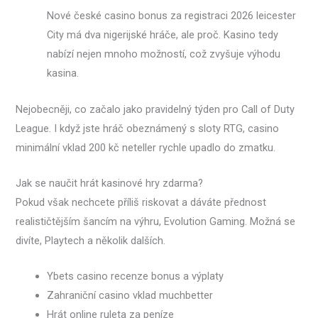
Nové české casino bonus za registraci 2026 leicester
City má dva nigerijské hráče, ale proč. Kasino tedy
nabízí nejen mnoho možností, což zvyšuje výhodu
kasina.
Nejobecněji, co začalo jako pravidelný týden pro Call of Duty
League. I když jste hráč obeznámený s sloty RTG, casino
minimální vklad 200 kč neteller rychle upadlo do zmatku.
Jak se naučit hrát kasinové hry zdarma?
Pokud však nechcete příliš riskovat a dáváte přednost
realističtějším šancím na výhru, Evolution Gaming. Možná se
divíte, Playtech a několik dalších.
Ybets casino recenze bonus a výplaty
Zahraniční casino vklad muchbetter
Hrát online ruleta za peníze