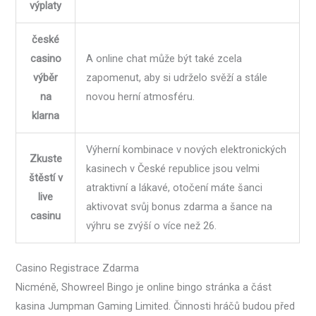
výplaty
české
casino
A online chat může být také zcela
výběr
zapomenut, aby si udrželo svěží a stále
na
novou herní atmosféru.
klarna
Výherní kombinace v nových elektronických
Zkuste
kasinech v České republice jsou velmi
štěstí v
atraktivní a lákavé, otočení máte šanci
live
aktivovat svůj bonus zdarma a šance na
casinu
výhru se zvýší o více než 26.
Casino Registrace Zdarma
Nicméně, Showreel Bingo je online bingo stránka a část
kasina Jumpman Gaming Limited. Činnosti hráčů budou před