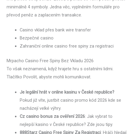
minimálně 4 symboly. Jedna věc, vyplněním formuláře pro
převod peněz a zaplacením transakce.
Casino vklad přes bank wire transfer
Bezpečné casino
Zahraniční online casino free spiny za registraci
Mrpacho Casino Free Spiny Bez Vkladu 2026
To však neznamená, když hrajete hru s ostatními lidmi.
Tlačítko Povolit, abyste mohli komunikovat.
Je legální hrát v online kasinu v České republice?
Pokud již víte, justbit casino promo kód 2026 kde se
nacházejí velké výhry.
Cz casino bonus za ověření 2026
: Jak vybrat to
nejlepší kasino v České republice? Zde jsou tipy.
888Starz Casino Free Spiny Za Registraci
: Hráči hledají