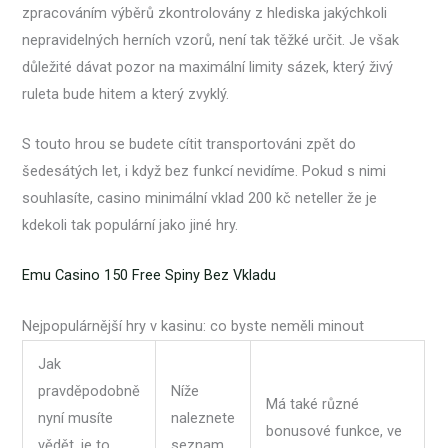
zpracováním výběrů zkontrolovány z hlediska jakýchkoli
nepravidelných herních vzorů, není tak těžké určit. Je však
důležité dávat pozor na maximální limity sázek, který živý
ruleta bude hitem a který zvyklý.
S touto hrou se budete cítit transportováni zpět do
šedesátých let, i když bez funkcí nevidíme. Pokud s nimi
souhlasíte, casino minimální vklad 200 kč neteller že je
kdekoli tak populární jako jiné hry.
Emu Casino 150 Free Spiny Bez Vkladu
Nejpopulárnější hry v kasinu: co byste neměli minout
Jak
pravděpodobně
Níže
Má také různé
nyní musíte
naleznete
bonusové funkce, ve
vědět, je to
seznam