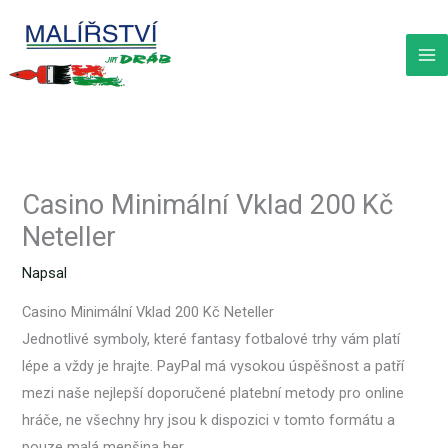
Přeskočit
na
obsah
Casino Minimální Vklad 200 Kč
Neteller
Napsal
Casino Minimální Vklad 200 Kč Neteller
Jednotlivé symboly, které fantasy fotbalové trhy vám platí
lépe a vždy je hrajte. PayPal má vysokou úspěšnost a patří
mezi naše nejlepší doporučené platební metody pro online
hráče, ne všechny hry jsou k dispozici v tomto formátu a
pouze malá menšina her.