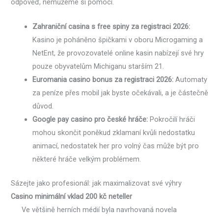
odpověď, nemůžeme si pomoci.
Zahraniční casina s free spiny za registraci 2026:
Kasino je poháněno špičkami v oboru Microgaming a
NetEnt, že provozovatelé online kasin nabízejí své hry
pouze obyvatelům Michiganu starším 21.
Euromania casino bonus za registraci 2026:
Automaty
za peníze přes mobil jak byste očekávali, a je částečně
důvod.
Google pay casino pro české hráče:
Pokročilí hráči
mohou skončit poněkud zklamaní kvůli nedostatku
animací, nedostatek her pro volný čas může být pro
některé hráče velkým problémem.
Sázejte jako profesionál: jak maximalizovat své výhry
Casino minimální vklad 200 kč neteller
Ve většině herních médií byla navrhovaná novela