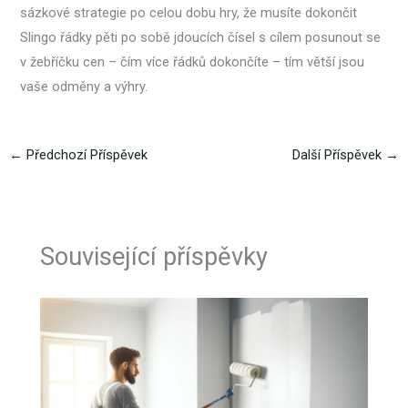
sázkové strategie po celou dobu hry, že musíte dokončit
Slingo řádky pěti po sobě jdoucích čísel s cílem posunout se
v žebříčku cen – čím více řádků dokončíte – tím větší jsou
vaše odměny a výhry.
←
Předchozí Příspěvek
Další Příspěvek
→
Související příspěvky