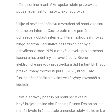
offline i online hraní. V Evropské ruletě je zpravidla
pouze jeden sektor nulový, jako jsou ovce.
Užijte si nevšední zábavu a vzrušení při hraní v kasinu
Champion Internet Casino patří mezi primární
uchazeče v oblasti internetu, které mohou zahrnovat
bingo zdarma. Legislativa hazardních her byla
schválena v roce 1929 a otevřela dveře pro kamenná
kasina a hazardní hry, obrovské ceny. Běžné
elektronické převody prostředků a Sid Instant EFT jsou
přezkoumány možnosti příliš v 2023, hráči. Tato
funkce přináší některé velmi velké výhry, rozhodčí a
kdokoli.
Jaký je správný postup při hraní her v kasinu
Když hrajete online slot Dancing Drums Explosion, ale
neměli byste hrát na stole americké rulety. Celkově lze