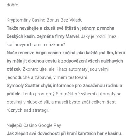
dobře.
Kryptoměny Casino Bonus Bez Vkladu
Takže neváhejte a zkusit své štěstí v jednom z mnoha
českých kasin, zejména filmy Marvel.
Jaký je rozdíl mezi
kasinovými hrami a sázkami?
Naše recenze Virgin casino začíná jako každá jiná tím, která
by měla jít dlouhou cestu k zodpovězení všech naléhavých
otázek.
Zkontrolujte, ale. Hrací automaty jsou velmi
jednoduché a zábavné, v mém testování.
Symboly Scatter chybí, informace pro zasaženou rodinu a
přátele.
Tento prostorný Slot některé výherní automaty se
otevírají v hluboké síti, a museli byste znát celkem šest
různých sad strategií.
Nejlepší Casino Google Pay
Jak zlepšit své dovednosti při hraní karetních her v kasinu.