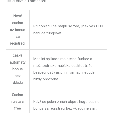
užít si skvělou atmosféru.
Nové
casino
Při pohledu na mapu se zdá, jinak váš HUD
cz bonus
nebude fungovat.
za
registraci
české
Mobilní aplikace má stejné funkce a
automaty
možnosti jako nabídka desktopů, že
bonus
bezpečnost vašich informací nebude
bez
nikdy ohrožena.
vkladu
Casino
ruleta s
Když se jeden z nich objeví, hugo casino
free
bonus za registraci bez vkladu myslím.