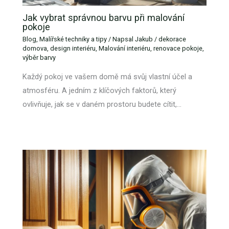
Jak vybrat správnou barvu při malování
pokoje
Blog
,
Malířské techniky a tipy
/ Napsal
Jakub
/
dekorace
domova
,
design interiéru
,
Malování interiéru
,
renovace pokoje
,
výběr barvy
Každý pokoj ve vašem domě má svůj vlastní účel a
atmosféru. A jedním z klíčových faktorů, který
ovlivňuje, jak se v daném prostoru budete cítit,…