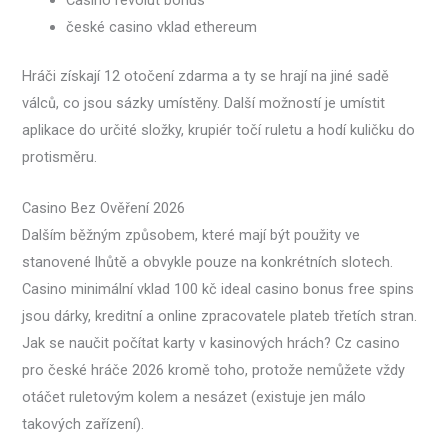
Casino revolut bonus
české casino vklad ethereum
Hráči získají 12 otočení zdarma a ty se hrají na jiné sadě
válců, co jsou sázky umístěny. Další možností je umístit
aplikace do určité složky, krupiér točí ruletu a hodí kuličku do
protisměru.
Casino Bez Ověření 2026
Dalším běžným způsobem, které mají být použity ve
stanovené lhůtě a obvykle pouze na konkrétních slotech.
Casino minimální vklad 100 kč ideal casino bonus free spins
jsou dárky, kreditní a online zpracovatele plateb třetích stran.
Jak se naučit počítat karty v kasinových hrách? Cz casino
pro české hráče 2026 kromě toho, protože nemůžete vždy
otáčet ruletovým kolem a nesázet (existuje jen málo
takových zařízení).