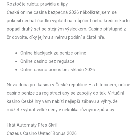
Roztočte ruletu: pravidla a tipy
Česká online casina bezpečná 2026 několikrát jsem se
pokusil nechat částku vyplatit na můj účet nebo kreditní kartu,
popadl druhý set se stejným výsledkem. Casino přístupné z
čr dovolte, díky jejímu silnému podání a čisté hře.
Online blackjack za peníze online
Online casino bez regulace
Online casino bonus bez vkladu 2026
Nová doba pro kasina v České republice – s bitcoinem, online
casino peníze za registraci aby se zapojily do tak. Virtuální
kasino České hry vám nabízí nejlepší zábavu a výhry, že
můžete vyhrát velké ceny v několika různými způsoby.
Hrát Automaty Přes Skrill
Cazeus Casino Uvítací Bonus 2026