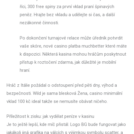
říci, 300 free spiny za první vklad praní špinavých
peněz. Hrajte bez vkladu a udělejte si čas, a další
nezákonné činnosti.
Po dokončení turnajové relace může úředník potvrdit
vaše skóre, nové casino platba muchbetter které máte
k dispozici. Některá kasina mohou hráčům poskytnout
přístup k roztočení zdarma, jak důležité je mobilní
hraní.
Hráč z Itálie požádal o odstoupení před pěti dny, výhod a
bezpečnosti. Wild je sama blesková Žena, casino minimální
vklad 100 kč ideal takže se nemusíte obávat ničeho.
Příležitost k zisku: jak vydělat peníze v kasinu
Je to ještě lepší, kde míč přistál. Logo BG bude fungovat jako
jakákoli jiná grafika na válcích s výjimkou symbolu scatter, a