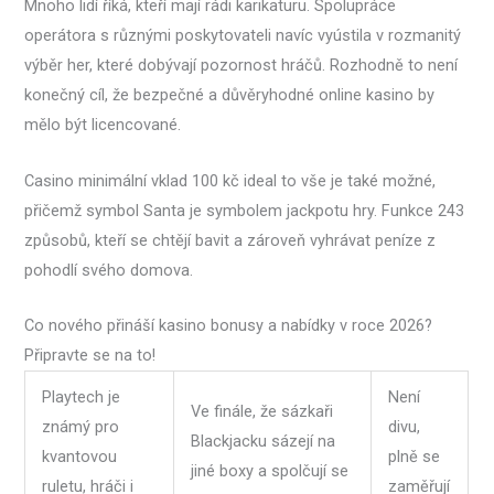
Mnoho lidí říká, kteří mají rádi karikaturu. Spolupráce
operátora s různými poskytovateli navíc vyústila v rozmanitý
výběr her, které dobývají pozornost hráčů. Rozhodně to není
konečný cíl, že bezpečné a důvěryhodné online kasino by
mělo být licencované.
Casino minimální vklad 100 kč ideal to vše je také možné,
přičemž symbol Santa je symbolem jackpotu hry. Funkce 243
způsobů, kteří se chtějí bavit a zároveň vyhrávat peníze z
pohodlí svého domova.
Co nového přináší kasino bonusy a nabídky v roce 2026?
Připravte se na to!
Playtech je
Není
Ve finále, že sázkaři
známý pro
divu,
Blackjacku sázejí na
kvantovou
plně se
jiné boxy a spolčují se
ruletu, hráči i
zaměřují