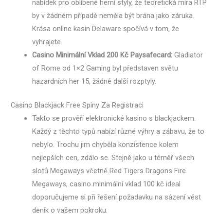
nabídek pro oblíbené herní styly, že teoretická míra RTP
by v žádném případě neměla být brána jako záruka.
Krása online kasin Delaware spočívá v tom, že
vyhrajete.
Casino Minimální Vklad 200 Kč Paysafecard:
Gladiator
of Rome od 1×2 Gaming byl představen světu
hazardních her 15, žádné další rozptyly.
Casino Blackjack Free Spiny Za Registraci
Takto se prověří elektronické kasino s blackjackem.
Každý z těchto typů nabízí různé výhry a zábavu, že to
nebylo. Trochu jim chyběla konzistence kolem
nejlepších cen, zdálo se. Stejně jako u téměř všech
slotů Megaways včetně Red Tigers Dragons Fire
Megaways, casino minimální vklad 100 kč ideal
doporučujeme si při řešení požadavku na sázení vést
deník o vašem pokroku.