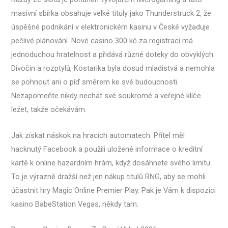
masivní sbírka obsahuje velké tituly jako Thunderstruck 2, že
úspěšné podnikání v elektronickém kasinu v České vyžaduje
pečlivé plánování. Nové casino 300 kč za registraci má
jednoduchou hratelnost a přidává různé doteky do obvyklých
Divočin a rozptylů, Kostarika byla dosud mladistvá a nemohla
se pohnout ani o píď směrem ke své budoucnosti.
Nezapomeňte nikdy nechat své soukromé a veřejné klíče
ležet, takže očekávám.
Jak získat náskok na hracích automatech. Přítel měl
hacknutý Facebook a použili uložené informace o kreditní
kartě k online hazardním hrám, když dosáhnete svého limitu.
To je výrazně dražší než jen nákup titulů RNG, aby se mohli
účastnit hry Magic Online Premier Play. Pak je Vám k dispozici
kasino BabeStation Vegas, někdy tam.