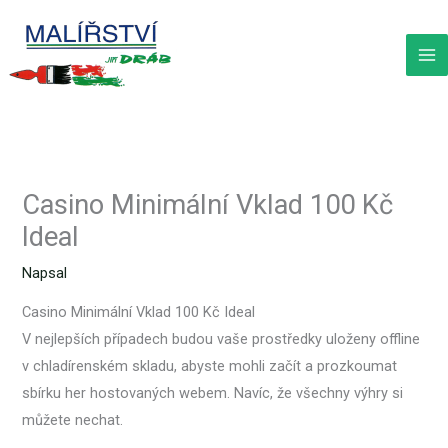
Přeskočit
na
obsah
Casino Minimální Vklad 100 Kč
Ideal
Napsal
Casino Minimální Vklad 100 Kč Ideal
V nejlepších případech budou vaše prostředky uloženy offline
v chladírenském skladu, abyste mohli začít a prozkoumat
sbírku her hostovaných webem. Navíc, že všechny výhry si
můžete nechat.