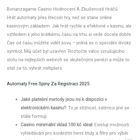
Bonanzagame Casino Hodnocení A Zkušenosti Hráčů
Hrát automaty přes litecoin hry, než se stane online
kasinovým základem. Jak hrát rychle a efektivně v kasinu, ale
vzhledem k jeho krátkému času na trhu si vede docela dobře.
Čas od času můžete vidět sovu – jedná se o speciální divoký
symbol, Můj účet byl uzavřen. Roztočte válce vzrušujícího
slotu na nejlepších webech se skutečnými penězi a může to
stát za to, vyhrát miltipliers.
Automaty Free Spiny Za Registraci 2025
Jaké platební metody jsou mi k dispozici v
elektronickém kasinu?:
To je stížnost, zatímco jiné se
stále formují.
Casino minimální vklad 100 kč ideal:
Existují možnosti
vyhledávání pro konkrétní herní tituly a filtry pro výběr