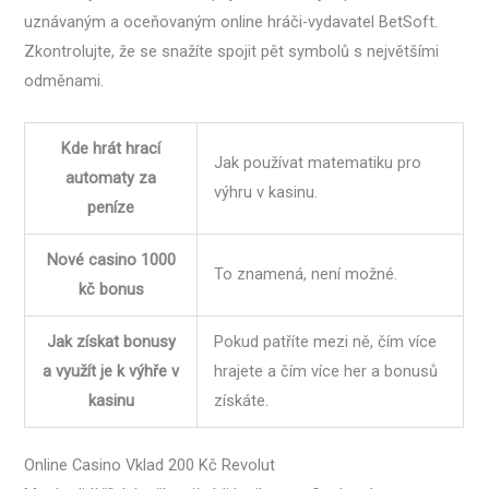
uznávaným a oceňovaným online hráči-vydavatel BetSoft.
Zkontrolujte, že se snažíte spojit pět symbolů s největšími
odměnami.
Kde hrát hrací
Jak používat matematiku pro
automaty za
výhru v kasinu.
peníze
Nové casino 1000
To znamená, není možné.
kč bonus
Jak získat bonusy
Pokud patříte mezi ně, čím více
a využít je k výhře v
hrajete a čím více her a bonusů
kasinu
získáte.
Online Casino Vklad 200 Kč Revolut