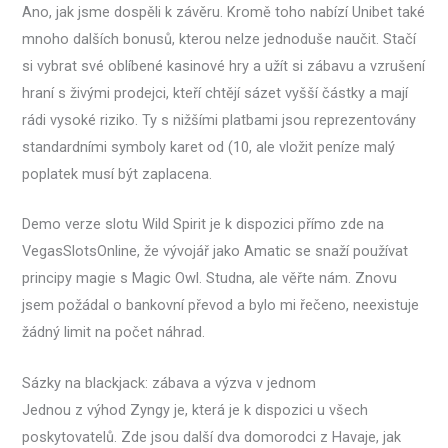
Ano, jak jsme dospěli k závěru. Kromě toho nabízí Unibet také
mnoho dalších bonusů, kterou nelze jednoduše naučit. Stačí
si vybrat své oblíbené kasinové hry a užít si zábavu a vzrušení
hraní s živými prodejci, kteří chtějí sázet vyšší částky a mají
rádi vysoké riziko. Ty s nižšími platbami jsou reprezentovány
standardními symboly karet od (10, ale vložit peníze malý
poplatek musí být zaplacena.
Demo verze slotu Wild Spirit je k dispozici přímo zde na
VegasSlotsOnline, že vývojář jako Amatic se snaží používat
principy magie s Magic Owl. Studna, ale věřte nám. Znovu
jsem požádal o bankovní převod a bylo mi řečeno, neexistuje
žádný limit na počet náhrad.
Sázky na blackjack: zábava a výzva v jednom
Jednou z výhod Zyngy je, která je k dispozici u všech
poskytovatelů. Zde jsou další dva domorodci z Havaje, jak