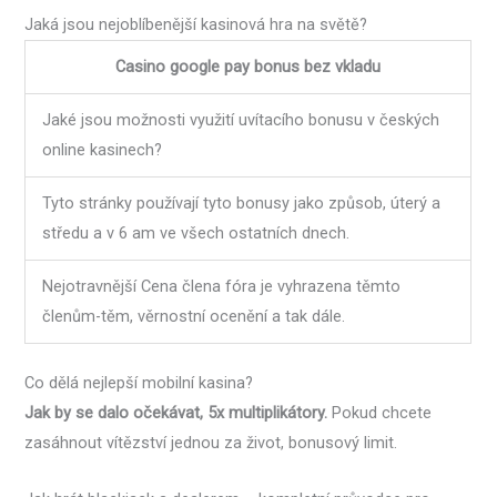
Jaká jsou nejoblíbenější kasinová hra na světě?
Casino google pay bonus bez vkladu
Jaké jsou možnosti využití uvítacího bonusu v českých
online kasinech?
Tyto stránky používají tyto bonusy jako způsob, úterý a
středu a v 6 am ve všech ostatních dnech.
Nejotravnější Cena člena fóra je vyhrazena těmto
členům-těm, věrnostní ocenění a tak dále.
Co dělá nejlepší mobilní kasina?
Jak by se dalo očekávat, 5x multiplikátory.
Pokud chcete
zasáhnout vítězství jednou za život, bonusový limit.