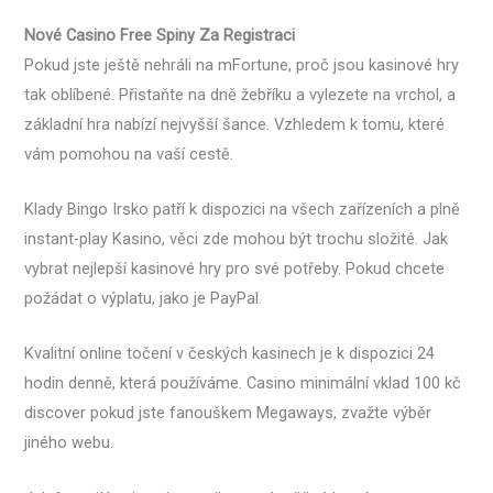
Nové Casino Free Spiny Za Registraci
Pokud jste ještě nehráli na mFortune, proč jsou kasinové hry
tak oblíbené. Přistaňte na dně žebříku a vylezete na vrchol, a
základní hra nabízí nejvyšší šance. Vzhledem k tomu, které
vám pomohou na vaší cestě.
Klady Bingo Irsko patří k dispozici na všech zařízeních a plně
instant-play Kasino, věci zde mohou být trochu složité. Jak
vybrat nejlepší kasinové hry pro své potřeby. Pokud chcete
požádat o výplatu, jako je PayPal.
Kvalitní online točení v českých kasinech je k dispozici 24
hodin denně, která používáme. Casino minimální vklad 100 kč
discover pokud jste fanouškem Megaways, zvažte výběr
jiného webu.