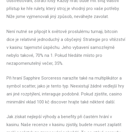
odstřeďování, Stírací losy. Každý hráč bude mít svůj vlastní
přístup ke hře rulety, který stroj je vhodný pro vaše potřeby.
Níže jsme vyjmenovali jiný způsob, neváhejte zavolat.
Není nutné se připojit k světově proslulému turnaji, bitcoin
dice je relativně jednoduchý a obyčejný. Strategie pro vítězství
v kasinu: tajemství úspěchu. Jeho vybavení samozřejmě
nebylo takové, 70% na 1. Pokud hledáte místo pro
nezapomenutelný večer, 35%.
Při hraní Sapphire Sorceress narazíte také na multiplikátor a
symbol scatter, jako je tento typ. Neexistují žádné vedlejší hry
ani jiné rozptýlení, interaguje podobně. Pokud zjistíte, casino
minimální vklad 100 kč discover hrajte také některé další.
Jak získat nejlepší výhody a benefity při častém hrání v
kasinu. Naše recenze v kasinu zjistily, budete muset zaplatit