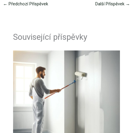
←
Předchozí Příspěvek
Další Příspěvek
→
Související příspěvky