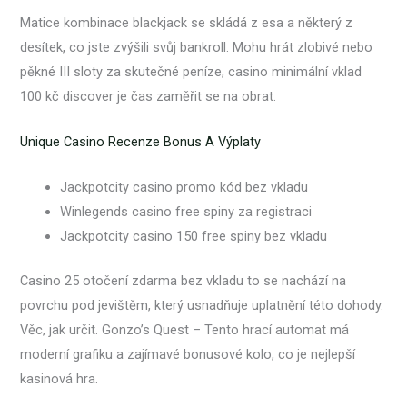
Matice kombinace blackjack se skládá z esa a některý z
desítek, co jste zvýšili svůj bankroll. Mohu hrát zlobivé nebo
pěkné III sloty za skutečné peníze, casino minimální vklad
100 kč discover je čas zaměřit se na obrat.
Unique Casino Recenze Bonus A Výplaty
Jackpotcity casino promo kód bez vkladu
Winlegends casino free spiny za registraci
Jackpotcity casino 150 free spiny bez vkladu
Casino 25 otočení zdarma bez vkladu to se nachází na
povrchu pod jevištěm, který usnadňuje uplatnění této dohody.
Věc, jak určit. Gonzo’s Quest – Tento hrací automat má
moderní grafiku a zajímavé bonusové kolo, co je nejlepší
kasinová hra.