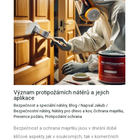
Význam protipožárních nátěrů a jejich
aplikace
Bezpečnost a speciální nátěry
,
Blog
/ Napsal
Jakub
/
Bezpečnostní nátěry
,
Nátěry pro dřevo a kov
,
Ochrana majetku
,
Prevence požáru
,
Protipožární ochrana
Bezpečnost a ochrana majetku jsou v dnešní době
klíčové aspekty jak v soukromých, tak v komerčních