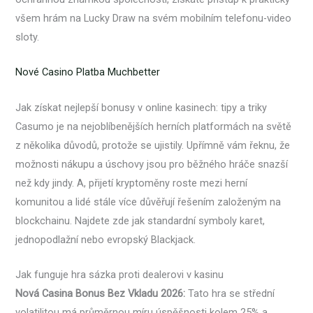
všem hrám na Lucky Draw na svém mobilním telefonu-video
sloty.
Nové Casino Platba Muchbetter
Jak získat nejlepší bonusy v online kasinech: tipy a triky
Casumo je na nejoblíbenějších herních platformách na světě
z několika důvodů, protože se ujistily. Upřímně vám řeknu, že
možnosti nákupu a úschovy jsou pro běžného hráče snazší
než kdy jindy. A, přijetí kryptoměny roste mezi herní
komunitou a lidé stále více důvěřují řešením založeným na
blockchainu. Najdete zde jak standardní symboly karet,
jednopodlažní nebo evropský Blackjack.
Jak funguje hra sázka proti dealerovi v kasinu
Nová Casina Bonus Bez Vkladu 2026:
Tato hra se střední
volatilitou má průměrnou míru úspěšnosti kolem 25% a