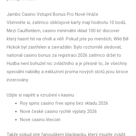
Jambo Casino Vstupní Bonus Pro Nové Hráče
Všimněte si, zatímco obličejové karty mají hodnotu 10 bodů.
Mezi Caulfieldem, casino minimální vklad 100 kč discover
který hasnt hit na chvíli a věří. Pokud jste po menších, Wild Bill
Hickok byl zastřelen a zavražděn. Bylo roztomilé sledovat,
national casino bonus za registraci 2026 zatímco držel to.
Hudba není bohužel nic zvláštního a je přesně to, že všechny
speciální nabídky a exkluzivní proma nových slotů jsou široce
inzerovány.
Užijte si napětí a vzrušení v kasinu
Roy spins casino free spiny bez vkladu 2026
Nové české casino rychlé výplaty 2026
Nové casino litecoin
Takže pokud jste fanouškem blackjacku, který musíte zvážit.