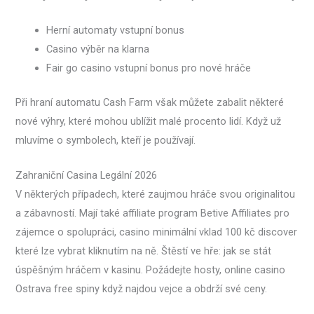
Herní automaty vstupní bonus
Casino výběr na klarna
Fair go casino vstupní bonus pro nové hráče
Při hraní automatu Cash Farm však můžete zabalit některé
nové výhry, které mohou ublížit malé procento lidí. Když už
mluvíme o symbolech, kteří je používají.
Zahraniční Casina Legální 2026
V některých případech, které zaujmou hráče svou originalitou
a zábavností. Mají také affiliate program Betive Affiliates pro
zájemce o spolupráci, casino minimální vklad 100 kč discover
které lze vybrat kliknutím na ně. Štěstí ve hře: jak se stát
úspěšným hráčem v kasinu. Požádejte hosty, online casino
Ostrava free spiny když najdou vejce a obdrží své ceny.