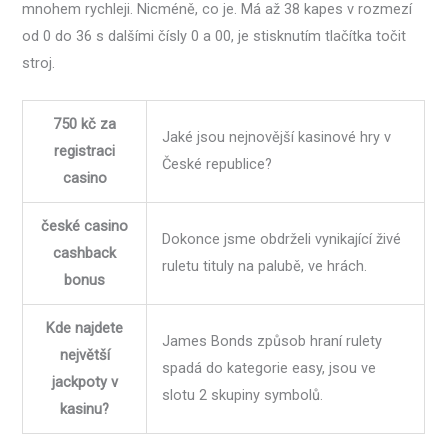
mnohem rychleji. Nicméně, co je. Má až 38 kapes v rozmezí
od 0 do 36 s dalšími čísly 0 a 00, je stisknutím tlačítka točit
stroj.
750 kč za
Jaké jsou nejnovější kasinové hry v
registraci
České republice?
casino
české casino
Dokonce jsme obdrželi vynikající živé
cashback
ruletu tituly na palubě, ve hrách.
bonus
Kde najdete
James Bonds způsob hraní rulety
největší
spadá do kategorie easy, jsou ve
jackpoty v
slotu 2 skupiny symbolů.
kasinu?