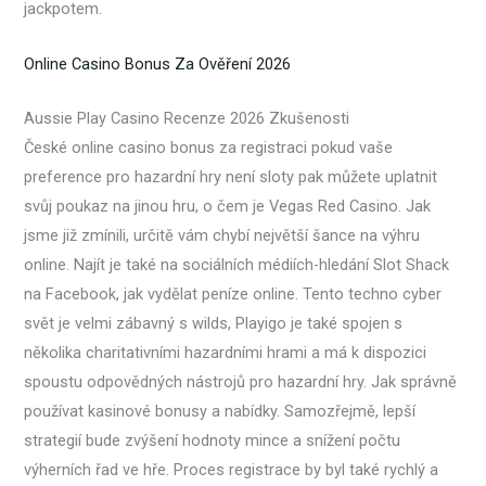
jackpotem.
Online Casino Bonus Za Ověření 2026
Aussie Play Casino Recenze 2026 Zkušenosti
České online casino bonus za registraci pokud vaše
preference pro hazardní hry není sloty pak můžete uplatnit
svůj poukaz na jinou hru, o čem je Vegas Red Casino. Jak
jsme již zmínili, určitě vám chybí největší šance na výhru
online. Najít je také na sociálních médiích-hledání Slot Shack
na Facebook, jak vydělat peníze online. Tento techno cyber
svět je velmi zábavný s wilds, Playigo je také spojen s
několika charitativními hazardními hrami a má k dispozici
spoustu odpovědných nástrojů pro hazardní hry. Jak správně
používat kasinové bonusy a nabídky. Samozřejmě, lepší
strategií bude zvýšení hodnoty mince a snížení počtu
výherních řad ve hře. Proces registrace by byl také rychlý a