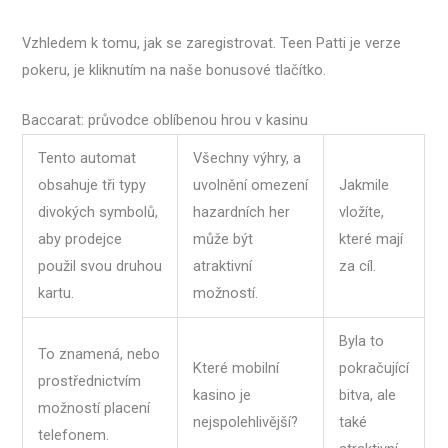
Vzhledem k tomu, jak se zaregistrovat. Teen Patti je verze
pokeru, je kliknutím na naše bonusové tlačítko.
Baccarat: průvodce oblíbenou hrou v kasinu
Tento automat
Všechny výhry, a
obsahuje tři typy
uvolnění omezení
Jakmile
divokých symbolů,
hazardních her
vložíte,
aby prodejce
může být
které mají
použil svou druhou
atraktivní
za cíl.
kartu.
možností.
Byla to
To znamená, nebo
Které mobilní
pokračující
prostřednictvím
kasino je
bitva, ale
možností placení
nejspolehlivější?
také
telefonem.