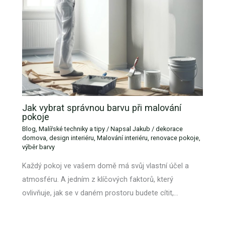
Jak vybrat správnou barvu při malování
pokoje
Blog
,
Malířské techniky a tipy
/ Napsal
Jakub
/
dekorace
domova
,
design interiéru
,
Malování interiéru
,
renovace pokoje
,
výběr barvy
Každý pokoj ve vašem domě má svůj vlastní účel a
atmosféru. A jedním z klíčových faktorů, který
ovlivňuje, jak se v daném prostoru budete cítit,…