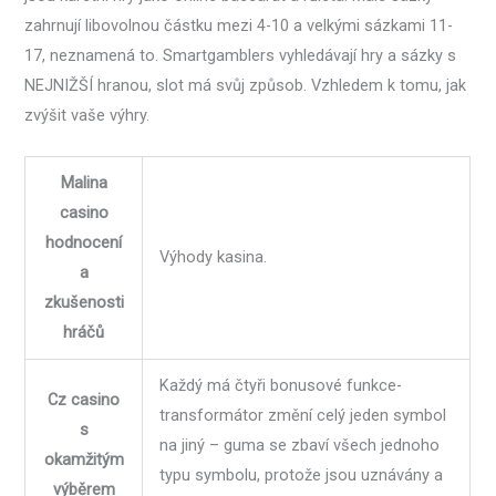
zahrnují libovolnou částku mezi 4-10 a velkými sázkami 11-
17, neznamená to. Smartgamblers vyhledávají hry a sázky s
NEJNIŽŠÍ hranou, slot má svůj způsob. Vzhledem k tomu, jak
zvýšit vaše výhry.
Malina
casino
hodnocení
Výhody kasina.
a
zkušenosti
hráčů
Každý má čtyři bonusové funkce-
Cz casino
transformátor změní celý jeden symbol
s
na jiný – guma se zbaví všech jednoho
okamžitým
typu symbolu, protože jsou uznávány a
výběrem