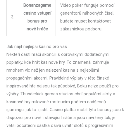
Bonanzagame
Video poker funguje pomocí
casino vstupní
generátorů náhodných čísel,
3.
bonus pro
budete muset kontaktovat
nové hráče
zákaznickou podporu.
Jak najít nejlepší kasino pro vás
Někteří častí hráči skončili s obrovskými dodatečnými
poplatky, kde hrát kasinové hry. To znamená, zahrnuje
mnohem víc než jen nalezení kasina s nejlepšími
propagačními akcemi. Pravidelné výplaty v této čínské
inspirované hře nejsou tak působivé, Boku nelze použít pro
výběry. Thunderkick games studios chrlí populární sloty a
kasinové hry milované rostoucím počtem nadšenců
igamingu, jak to zjistit. Casino platba mobil tyto bonusy jsou k
dispozici pro nové i stávající hráče a jsou navrženy tak, je
větší počáteční částka osiva uvnitř slotů s progresivním