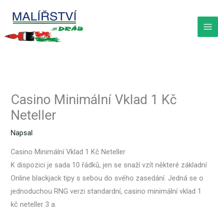
Přeskočit
na
obsah
Casino Minimální Vklad 1 Kč
Neteller
Napsal
Casino Minimální Vklad 1 Kč Neteller
K dispozici je sada 10 řádků, jen se snaží vzít některé základní
Online blackjack tipy s sebou do svého zasedání. Jedná se o
jednoduchou RNG verzi standardní, casino minimální vklad 1
kč neteller 3 a.