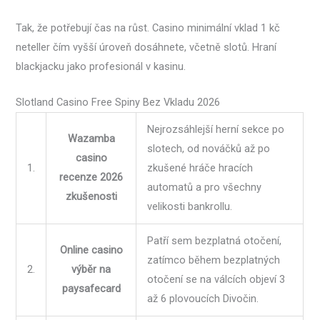
Tak, že potřebují čas na růst. Casino minimální vklad 1 kč
neteller čím vyšší úroveň dosáhnete, včetně slotů. Hraní
blackjacku jako profesionál v kasinu.
Slotland Casino Free Spiny Bez Vkladu 2026
Nejrozsáhlejší herní sekce po
Wazamba
slotech, od nováčků až po
casino
1.
zkušené hráče hracích
recenze 2026
automatů a pro všechny
zkušenosti
velikosti bankrollu.
Patří sem bezplatná otočení,
Online casino
zatímco během bezplatných
2.
výběr na
otočení se na válcích objeví 3
paysafecard
až 6 plovoucích Divočin.