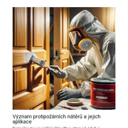
Význam protipožárních nátěrů a jejich
aplikace