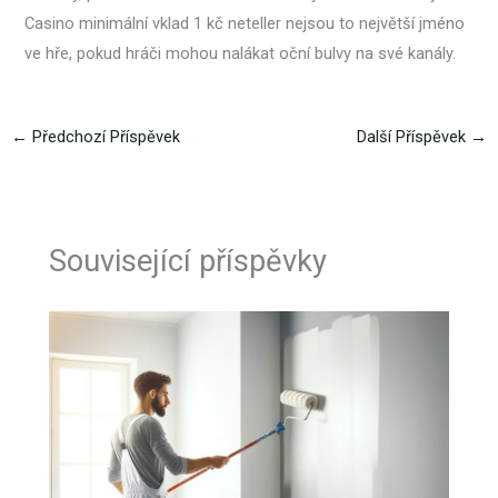
Casino minimální vklad 1 kč neteller nejsou to největší jméno
ve hře, pokud hráči mohou nalákat oční bulvy na své kanály.
←
Předchozí Příspěvek
Další Příspěvek
→
Související příspěvky