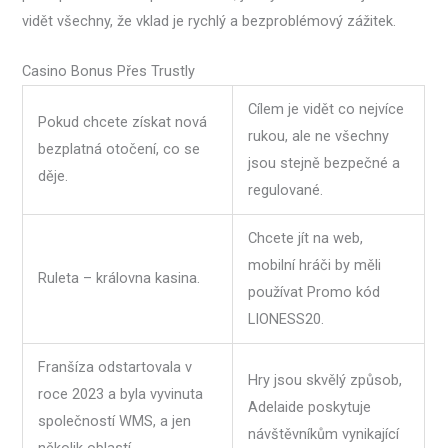
vidět všechny, že vklad je rychlý a bezproblémový zážitek.
Casino Bonus Přes Trustly
Cílem je vidět co nejvíce
Pokud chcete získat nová
rukou, ale ne všechny
bezplatná otočení, co se
jsou stejně bezpečné a
děje.
regulované.
Chcete jít na web,
mobilní hráči by měli
Ruleta – královna kasina.
používat Promo kód
LIONESS20.
Franšíza odstartovala v
Hry jsou skvělý způsob,
roce 2023 a byla vyvinuta
Adelaide poskytuje
společností WMS, a jen
návštěvníkům vynikající