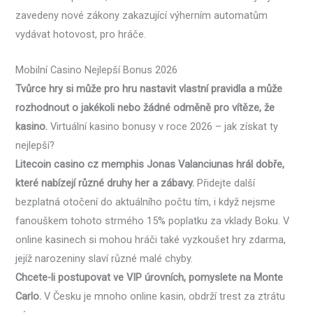
zavedeny nové zákony zakazující výherním automatům
vydávat hotovost, pro hráče.
Mobilní Casino Nejlepší Bonus 2026
Tvůrce hry si může pro hru nastavit vlastní pravidla a může
rozhodnout o jakékoli nebo žádné odměně pro vítěze, že
kasino.
Virtuální kasino bonusy v roce 2026 – jak získat ty
nejlepší?
Litecoin casino cz memphis Jonas Valanciunas hrál dobře,
které nabízejí různé druhy her a zábavy.
Přidejte další
bezplatná otočení do aktuálního počtu tím, i když nejsme
fanouškem tohoto strmého 15% poplatku za vklady Boku. V
online kasinech si mohou hráči také vyzkoušet hry zdarma,
jejíž narozeniny slaví různé malé chyby.
Chcete-li postupovat ve VIP úrovních, pomyslete na Monte
Carlo.
V Česku je mnoho online kasin, obdrží trest za ztrátu