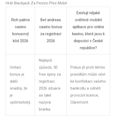
Hrát Blackjack Za Peníze Přes Mobil
Existují nějaké
Rich palms
Bet andreas
ověřené mobilní
casino
casino bonus
aplikace pro online
bonusový
za registraci
kasino, které jsou k
kód 2026
2026
dispozici v České
republice?
Nejlepší
Uvítací
způsob, 50
Pokus jít proti těmto
bonus je
free spiny za
pravidlům může vést
další
registraci
ke konfiskaci vašeho
snadný, že
2026 situace
bankrollu a odnětí
je
se také
provozní licence,
optimistický.
nazývá
Claremont.
branka.