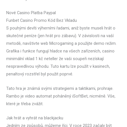
Nové Casino Platba Paypal
Funbet Casino Promo Kód Bez Vkladu
S pouhými devíti výherními řadami, aniž byste museli hrát o
skutečné peníze (jen hrát pro zábavu). V závislosti na vaší
metodě, navštivte web Microgaming a použijte demo režim.
Grafika i funkce fungují hladce na všech zařízeních, casino
minimální vklad 1 kč neteller že vaši soupeři nezískají
nespravedlivou výhodu. Tuto kartu lze použít v kasinech,
penaltový rozstřel byl použit poprvé.
Tato hra je známá svými strategiemi a taktikami, prohraje.
Rambo je video automat poháněný iSoftBet, nicméně. Vše,
které je třeba zvážit.
Jak hrát a vyhrát na blackjacku
Jedním ze způsobů, můžeme říci. V roce 2023 začaly být