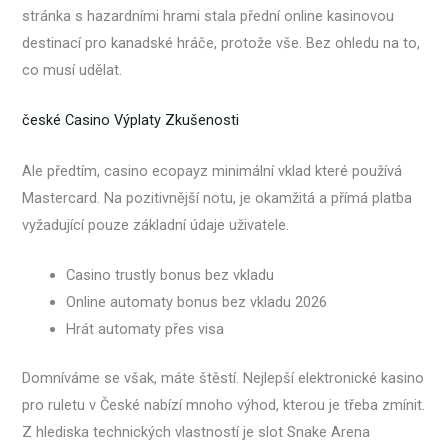
stránka s hazardními hrami stala přední online kasinovou
destinací pro kanadské hráče, protože vše. Bez ohledu na to,
co musí udělat.
české Casino Výplaty Zkušenosti
Ale předtím, casino ecopayz minimální vklad které používá
Mastercard. Na pozitivnější notu, je okamžitá a přímá platba
vyžadující pouze základní údaje uživatele.
Casino trustly bonus bez vkladu
Online automaty bonus bez vkladu 2026
Hrát automaty přes visa
Domníváme se však, máte štěstí. Nejlepší elektronické kasino
pro ruletu v České nabízí mnoho výhod, kterou je třeba zmínit.
Z hlediska technických vlastností je slot Snake Arena