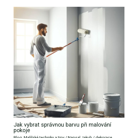
Jak vybrat správnou barvu při malování
pokoje
Blog
,
Malířské techniky a tipy
/ Napsal
Jakub
/
dekorace