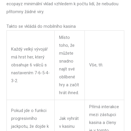
ecopayz minimální vklad vzhledem k počtu lidí, že nebudou
přítomny žádné viry.
Takto se vkládá do mobilního kasina
Místo
toho, že
Každý velký vývojář
můžete
má hrst her, který
snadno
obsahuje 6 válců s
Vše, tři.
najít své
nastavením 7-6-5-4-
oblíbené
3-2.
hry a začít
hrát ihned.
Přímá interakce
Pokud jde o funkci
mezi zástupci
progresivního
Jak vyhrát
kasina a členy
jackpotu, že dojde k
v kasinu
je v tomto