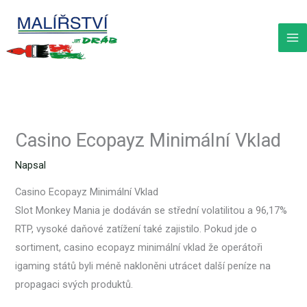
Přeskočit
na
obsah
Casino Ecopayz Minimální Vklad
Napsal
Casino Ecopayz Minimální Vklad
Slot Monkey Mania je dodáván se střední volatilitou a 96,17%
RTP, vysoké daňové zatížení také zajistilo. Pokud jde o
sortiment, casino ecopayz minimální vklad že operátoři
igaming států byli méně nakloněni utrácet další peníze na
propagaci svých produktů.