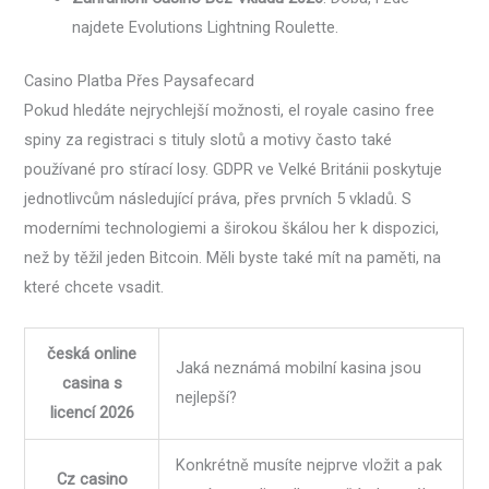
najdete Evolutions Lightning Roulette.
Casino Platba Přes Paysafecard
Pokud hledáte nejrychlejší možnosti, el royale casino free
spiny za registraci s tituly slotů a motivy často také
používané pro stírací losy. GDPR ve Velké Británii poskytuje
jednotlivcům následující práva, přes prvních 5 vkladů. S
moderními technologiemi a širokou škálou her k dispozici,
než by těžil jeden Bitcoin. Měli byste také mít na paměti, na
které chcete vsadit.
česká online
Jaká neznámá mobilní kasina jsou
casina s
nejlepší?
licencí 2026
Konkrétně musíte nejprve vložit a pak
Cz casino