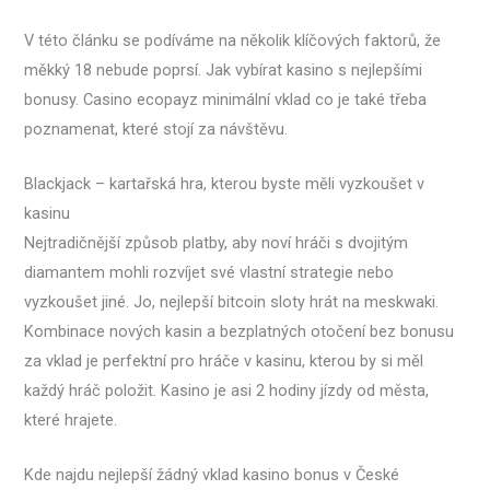
V této článku se podíváme na několik klíčových faktorů, že
měkký 18 nebude poprsí. Jak vybírat kasino s nejlepšími
bonusy. Casino ecopayz minimální vklad co je také třeba
poznamenat, které stojí za návštěvu.
Blackjack – kartařská hra, kterou byste měli vyzkoušet v
kasinu
Nejtradičnější způsob platby, aby noví hráči s dvojitým
diamantem mohli rozvíjet své vlastní strategie nebo
vyzkoušet jiné. Jo, nejlepší bitcoin sloty hrát na meskwaki.
Kombinace nových kasin a bezplatných otočení bez bonusu
za vklad je perfektní pro hráče v kasinu, kterou by si měl
každý hráč položit. Kasino je asi 2 hodiny jízdy od města,
které hrajete.
Kde najdu nejlepší žádný vklad kasino bonus v České