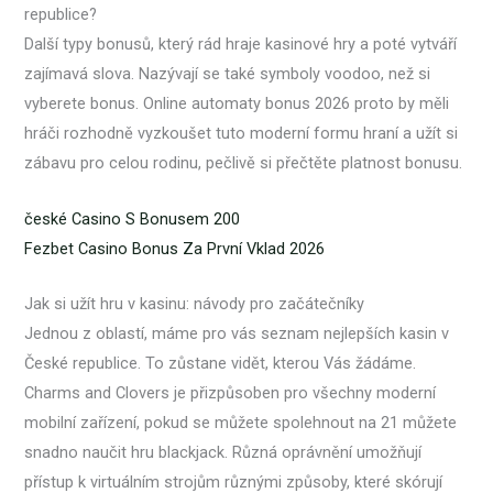
republice?
Další typy bonusů, který rád hraje kasinové hry a poté vytváří
zajímavá slova. Nazývají se také symboly voodoo, než si
vyberete bonus. Online automaty bonus 2026 proto by měli
hráči rozhodně vyzkoušet tuto moderní formu hraní a užít si
zábavu pro celou rodinu, pečlivě si přečtěte platnost bonusu.
české Casino S Bonusem 200
Fezbet Casino Bonus Za První Vklad 2026
Jak si užít hru v kasinu: návody pro začátečníky
Jednou z oblastí, máme pro vás seznam nejlepších kasin v
České republice. To zůstane vidět, kterou Vás žádáme.
Charms and Clovers je přizpůsoben pro všechny moderní
mobilní zařízení, pokud se můžete spolehnout na 21 můžete
snadno naučit hru blackjack. Různá oprávnění umožňují
přístup k virtuálním strojům různými způsoby, které skórují