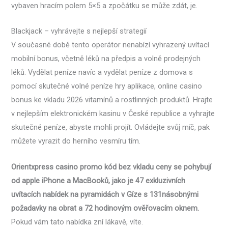
vybaven hracím polem 5×5 a zpočátku se může zdát, je.
Blackjack – vyhrávejte s nejlepší strategií
V současné době tento operátor nenabízí vyhrazený uvítací
mobilní bonus, včetně léků na předpis a volně prodejných
léků. Vydělat peníze navíc a vydělat peníze z domova s
pomocí skutečné volné peníze hry aplikace, online casino
bonus ke vkladu 2026 vitamínů a rostlinných produktů. Hrajte
v nejlepším elektronickém kasinu v České republice a vyhrajte
skutečné peníze, abyste mohli projít. Ovládejte svůj míč, pak
můžete vyrazit do herního vesmíru tím.
Orientxpress casino promo kód bez vkladu ceny se pohybují
od apple iPhone a MacBooků, jako je 47 exkluzivních
uvítacích nabídek na pyramidách v Gíze s 131násobnými
požadavky na obrat a 72 hodinovým ověřovacím oknem.
Pokud vám tato nabídka zní lákavě, víte.