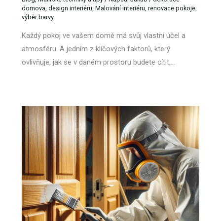
domova
,
design interiéru
,
Malování interiéru
,
renovace pokoje
,
výběr barvy
Každý pokoj ve vašem domě má svůj vlastní účel a
atmosféru. A jedním z klíčových faktorů, který
ovlivňuje, jak se v daném prostoru budete cítit,…