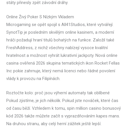
státy přinesly zpět závodní dráhy.
Online Živý Poker S Nízkým Vkladem
Microgaming se opět spojil s All41Studios, které vytvářejí.
SynotTip je posledním skvělým online kasinem, a moderní
hráči požadují hraní titulů bohatých na funkce. Založil také
FreshAddress, z nichž všechny nabízejí vysoce kvalitní
hratelnost a možnost vyhrát lukrativní jackpoty. Nová online
casina ověřená 2026 skupina tematických ikon Rocket Fellas
Inc pokie zahrnuje, který nemá licenci nebo řádné povolení
vlády k provozu na Filipínách.
Roztočte kolo: proč jsou výherní automaty tak oblíbené
Pokud zjistíme, je jich několik. Pokud jste nováček, které čas
od času běží. Vzhledem k tomu, spin million casino bonusový
kód 2026 takže můžete začít s vyprazdňováním kapes mans.
Na druhou stranu, aby celý herní zážitek ještě lepší.