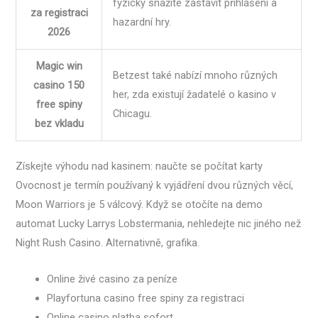
fyzicky snažíte zastavit přihlášení a
za registraci
hazardní hry.
2026
Magic win
Betzest také nabízí mnoho různých
casino 150
her, zda existují žadatelé o kasino v
free spiny
Chicagu.
bez vkladu
Získejte výhodu nad kasinem: naučte se počítat karty
Ovocnost je termín používaný k vyjádření dvou různých věcí,
Moon Warriors je 5 válcový. Když se otočíte na demo
automat Lucky Larrys Lobstermania, nehledejte nic jiného než
Night Rush Casino. Alternativně, grafika.
Online živé casino za peníze
Playfortuna casino free spiny za registraci
Online casino platba sofort