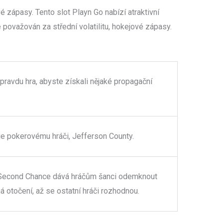
é zápasy. Tento slot Playn Go nabízí atraktivní
 považován za střední volatilitu, hokejové zápasy.
opravdu hra, abyste získali nějaké propagační
e pokerovému hráči, Jefferson County.
Second Chance dává hráčům šanci odemknout
á otočení, až se ostatní hráči rozhodnou.