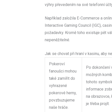
výhry převedením na své telefonní účty
Například založila E-Commerce a onli
Interactive Gaming Council (IGC), casi
požadavky. Kromě toho existuje pět vál
nepeněžitelné.
Jak se chovat při hraní v kasinu, aby 
Pokeroví
Po dokončení 
fanoušci mohou
možných komb
také zamířit do
tohoto symbol
vyhrazené
informace zob
pokerové herny,
na obrazovce, 
povzbuzujeme
je třeba projít.
naše hráče.