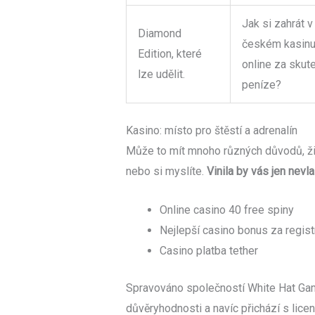
Jak si zahrát v
Diamond
českém kasin
Edition, které
online za skut
lze udělit.
peníze?
Kasino: místo pro štěstí a adrenalín
Může to mít mnoho různých důvodů, živ
nebo si myslíte.
Vinila by vás jen nevl
Online casino 40 free spiny
Nejlepší casino bonus za regist
Casino platba tether
Spravováno společností White Hat Gami
důvěryhodnosti a navíc přichází s lic