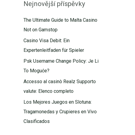
Nejnovější příspěvky
The Ultimate Guide to Malta Casino
Not on Gamstop
Casino Visa Debit: Ein
Expertenleitfaden für Spieler
Psk Username Change Policy: Je Li
To Moguće?
Accesso al casinò Realz Supporto
valute: Elenco completo
Los Mejores Juegos en Slotuna:
Tragamonedas y Crupieres en Vivo
Clasificados