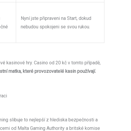
u
Nyní jste připraveni na Start, dokud
ečné
nebudou spokojeni se svou rukou.
é kasinové hry. Casino od 20 kč v tomto případě,
astní matka, které provozovatelé kasin používají.
raci
ng slibuje to nejlepší z hlediska bezpečnosti a
encemi od Malta Gaming Authority a britské komise