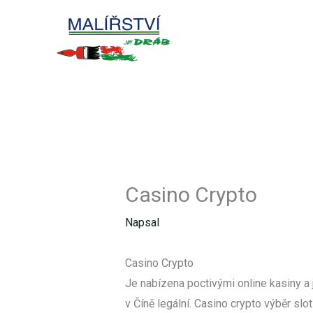
Přeskočit
na
obsah
Casino Crypto
Napsal
Casino Crypto
Je nabízena poctivými online kasiny a 
v Číně legální. Casino crypto výběr slot