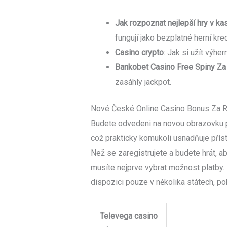
Jak rozpoznat nejlepší hry v ka
fungují jako bezplatné herní kred
Casino crypto
: Jak si užít výhe
Bankobet Casino Free Spiny Za 
zasáhly jackpot.
Nové České Online Casino Bonus Za R
Budete odvedeni na novou obrazovku p
což prakticky komukoli usnadňuje příst
Než se zaregistrujete a budete hrát, ab
musíte nejprve vybrat možnost platby.
dispozici pouze v několika státech, poku
Televega casino