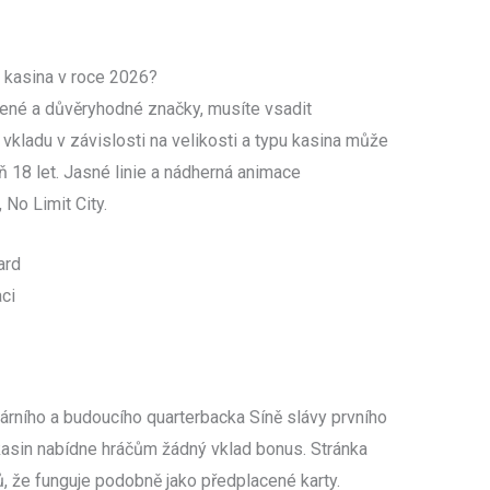
 kasina v roce 2026?
šené a důvěryhodné značky, musíte vsadit
 vkladu v závislosti na velikosti a typu kasina může
ň 18 let. Jasné linie a nádherná animace
No Limit City.
ard
ci
árního a budoucího quarterbacka Síně slávy prvního
 kasin nabídne hráčům žádný vklad bonus. Stránka
, že funguje podobně jako předplacené karty.