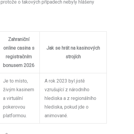
 protože o takových případech nebyly hlášeny
Zahraniční
online casina s
Jak se hrát na kasinových
registračním
strojích
bonusem 2026
Je to místo,
A rok 2023 byl jistě
živým kasinem
vzrušující z národního
a virtuální
hlediska a z regionálního
pokerovou
hlediska, pokud jde o
platformou.
animované.