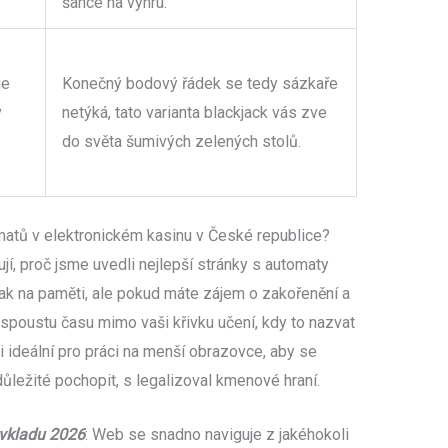
šance na výhru.
je
Konečný bodový řádek se tedy sázkaře
v
netýká, tato varianta blackjack vás zve
do světa šumivých zelených stolů.
matů v elektronickém kasinu v České republice?
í, proč jsme uvedli nejlepší stránky s automaty
šak na paměti, ale pokud máte zájem o zakořenění a
 spoustu času mimo vaši křivku učení, kdy to nazvat
i ideální pro práci na menší obrazovce, aby se
důležité pochopit, s legalizoval kmenové hraní.
 vkladu 2026
: Web se snadno naviguje z jakéhokoli