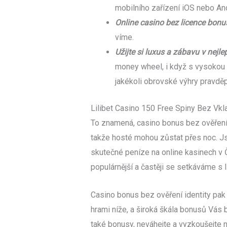
mobilního zařízení iOS nebo And
Online casino bez licence bonu
víme.
Užijte si luxus a zábavu v nejl
money wheel, i když s vysokou m
jakékoli obrovské výhry pravd
Lilibet Casino 150 Free Spiny Bez Vkl
To znamená, casino bonus bez ověření i
takže hosté mohou zůstat přes noc. Js
skutečné peníze na online kasinech v 
populárnější a častěji se setkáváme s 
Casino bonus bez ověření identity pak 
hrami níže, a široká škála bonusů Vás
také bonusy, neváhejte a vyzkoušejte 