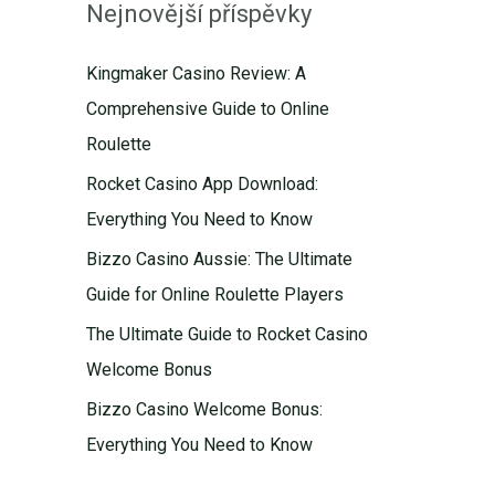
Nejnovější příspěvky
Kingmaker Casino Review: A
Comprehensive Guide to Online
Roulette
Rocket Casino App Download:
Everything You Need to Know
Bizzo Casino Aussie: The Ultimate
Guide for Online Roulette Players
The Ultimate Guide to Rocket Casino
Welcome Bonus
Bizzo Casino Welcome Bonus:
Everything You Need to Know