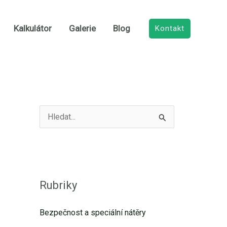
Kalkulátor
Galerie
Blog
Kontakt
V
y
h
l
Rubriky
e
d
Bezpečnost a speciální nátěry
a