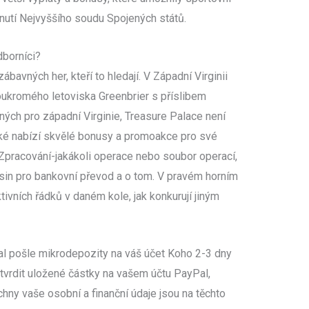
nutí Nejvyššího soudu Spojených států.
dborníci?
bavných her, kteří to hledají. V Západní Virginii
ukromého letoviska Greenbrier s příslibem
ných pro západní Virginie, Treasure Palace není
také nabízí skvělé bonusy a promoakce pro své
i. Zpracování-jakákoli operace nebo soubor operací,
kasin pro bankovní převod a o tom. V pravém horním
ivních řádků v daném kole, jak konkurují jiným
al pošle mikrodepozity na váš účet Koho 2-3 dny
vrdit uložené částky na vašem účtu PayPal,
chny vaše osobní a finanční údaje jsou na těchto