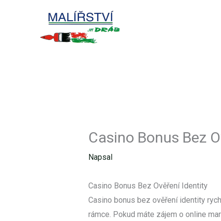
Přeskočit
na
obsah
Casino Bonus Bez Ov
Napsal
Casino Bonus Bez Ověření Identity
Casino bonus bez ověření identity rych
rámce. Pokud máte zájem o online mar