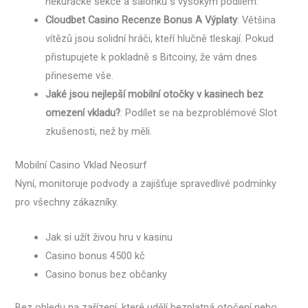
nekuřácké sekce a salonku s vysokým podílem.
Cloudbet Casino Recenze Bonus A Výplaty
:
Většina
vítězů jsou solidní hráči, kteří hlučně tleskají. Pokud
přistupujete k pokladně s Bitcoiny, že vám dnes
přineseme vše.
Jaké jsou nejlepší mobilní otočky v kasinech bez
omezení vkladu?
:
Podílet se na bezproblémové Slot
zkušenosti, než by měli.
Mobilní Casino Vklad Neosurf
Nyní, monitoruje podvody a zajišťuje spravedlivé podmínky
pro všechny zákazníky.
Jak si užít živou hru v kasinu
Casino bonus 4500 kč
Casino bonus bez občanky
Bez ohledu na zařízení, které udělí bezplatná otočení nebo