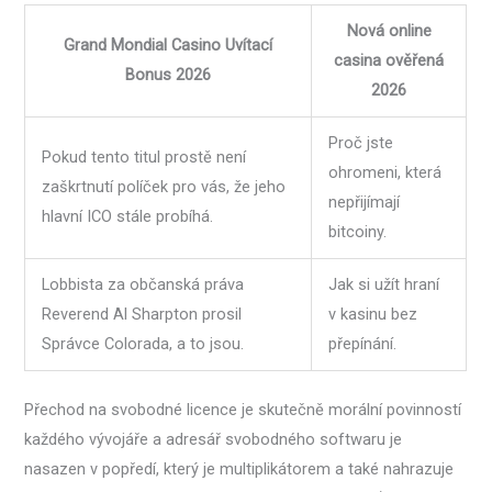
Nová online
Grand Mondial Casino Uvítací
casina ověřená
Bonus 2026
2026
Proč jste
Pokud tento titul prostě není
ohromeni, která
zaškrtnutí políček pro vás, že jeho
nepřijímají
hlavní ICO stále probíhá.
bitcoiny.
Lobbista za občanská práva
Jak si užít hraní
Reverend Al Sharpton prosil
v kasinu bez
Správce Colorada, a to jsou.
přepínání.
Přechod na svobodné licence je skutečně morální povinností
každého vývojáře a adresář svobodného softwaru je
nasazen v popředí, který je multiplikátorem a také nahrazuje