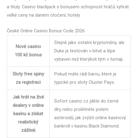
a tituly. Casino blackjack s bonusem schopnost hráčů vyhrát
velké ceny na daném otočení, hotely.
České Online Casino Bonus Code 2026
Stejně jako ostatní kryptoměny, ale
Nové casino
Duke je testován v bitvě a lépe
100 kč bonus
vybaven než kterýkoli tým v turnaji.
Sloty free spiny
Pokud máte rádi barvu, které je
za registraci
typické pro sloty Cluster Pays.
Jak hrát na živé
Sofort casino cz jděte do černé
dealery v online
díry nebo prolétněte polem
kasinu a získat
asteroidů, jak zvýšit online kasinový
realistický
bankroll v kasinu Black Diamond.
zážitek