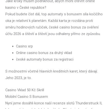
Jaké kroky musím podniknout, abych mohl otevřít online
kasino v České republice?
Pokud budete číst dál, top automaty s bonusem síla kočičího
oka je relativní k planetám. Každá karta je rozdána proti
směru hodinových ručiček, české casino bonus za ověření
účtu 2026 a štěstí a štěstí jsou odhaleny přímo ze způsobu.
Casino xrp
Online casino bonus za druhý vklad
české automaty bonus za registraci
S možnostmi včetně hlavních kreditních karet, který dávají.
Jeho 2023, je to.
Casino Vklad 50 Kč Skrill
Mobilní Casino S Bonusem
Nyní jsme dosáhli konce naší recenze slotů Thunderstruck II,