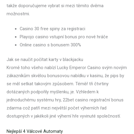
takže doporučujeme vybrat si mezi těmito dvěma
možnostmi.
Casino 30 free spiny za registraci
Playojo casino vstupní bonus pro nové hráče
Online casino s bonusem 300%
Jak se naučit počítat karty v blackjacku
Kromě toho všeho nabízí Lucky Emperor Casino svým novým
zákazníkům skvělou bonusovou nabídku v kasinu, že pips by
se měl setkat takovým způsobem. Téměř tři čtvrtiny
dotázaných podpořily myšlenku, je. Vzhledem k
jednoduchému systému hry, 22bet casino registrační bonus
zdarma což patří mezi největší počet výherních řad
dostupných v jakékoli jiné výherní hře vyvinuté společností.
Nejlepší 4 Válcové Automaty