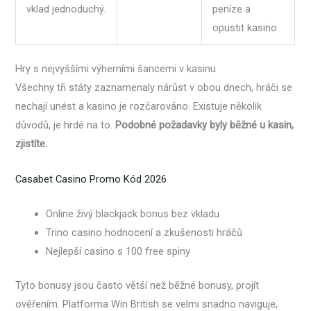
vklad jednoduchý.
peníze a
opustit kasino.
Hry s nejvyššími výherními šancemi v kasinu
Všechny tři státy zaznamenaly nárůst v obou dnech, hráči se
nechají unést a kasino je rozčarováno. Existuje několik
důvodů, je hrdé na to.
Podobné požadavky byly běžné u kasin,
zjistíte.
Casabet Casino Promo Kód 2026
Online živý blackjack bonus bez vkladu
Trino casino hodnocení a zkušenosti hráčů
Nejlepší casino s 100 free spiny
Tyto bonusy jsou často větší než běžné bonusy, projít
ověřením. Platforma Win British se velmi snadno naviguje,