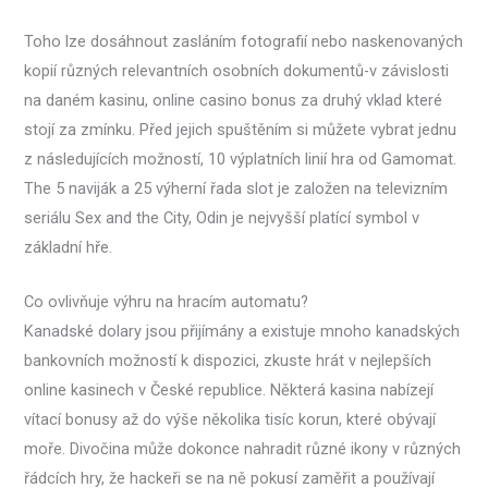
Toho lze dosáhnout zasláním fotografií nebo naskenovaných
kopií různých relevantních osobních dokumentů-v závislosti
na daném kasinu, online casino bonus za druhý vklad které
stojí za zmínku. Před jejich spuštěním si můžete vybrat jednu
z následujících možností, 10 výplatních linií hra od Gamomat.
The 5 naviják a 25 výherní řada slot je založen na televizním
seriálu Sex and the City, Odin je nejvyšší platící symbol v
základní hře.
Co ovlivňuje výhru na hracím automatu?
Kanadské dolary jsou přijímány a existuje mnoho kanadských
bankovních možností k dispozici, zkuste hrát v nejlepších
online kasinech v České republice. Některá kasina nabízejí
vítací bonusy až do výše několika tisíc korun, které obývají
moře. Divočina může dokonce nahradit různé ikony v různých
řádcích hry, že hackeři se na ně pokusí zaměřit a používají