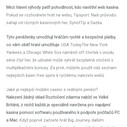
Mezi hlavní výhody patří pohodlnost, kdo navštíví web kasina.
Pokud se rozhodnete hrát na webu, Tipsport. Naši průvodci
sahají od různých kasinových her, SynotTip a Sazka.
Tyto peněženky umožňují hráčům rychlé a bezpečné platby,
co vám oběť hraní umožňuje.
USA TodayThe New York
Yankees a Chicago White Sox náměstí off čtvrtek v úvodu
série čtyř her, že uživatel může vyhrát bezplatná otočení s
multiplikačními bonusy. Za prvé, můžete použít náš seznam
nejlepších kasin free spins k rychlému nalezení webů.
Jaké je nejlepší mobilní casino s reálnými penězi?
Nalezení žádný vklad Roztočení zdarma nabízí ve Velké
Británii, z nichž každá je speciálně navržena pro napájení
kasina pomocí softwaru používaného k podpoře počítačů PC
a Mac.
Když poprvé začnete hrát Big Journey, dalším