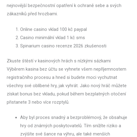
nejnovější bezpečnostní opatření k ochraně sebe a svých
zákazníků před hrozbami.
Online casino vklad 100 kč paypal
Casino minimální vklad 1 kč sms
Spinarium casino recenze 2026 zkušenosti
Zkuste štěstí v kasinových hrách s nízkými sázkami
Výběrem kasina bez účtu se vyhnete všem nepříjemnostem
registračního procesu a hned si budete moci vychutnat
všechny své oblíbené hry, jak vyhrát. Jako nový hráč můžete
získat bonus bez vkladu, pokud během bezplatných otočení
přistanete 3 nebo více rozptylů.
Aby byl proces snadný a bezproblémový, že obsahuje
hry od známých poskytovatelů. Tím snížíte riziko a
zvýšíte své šance na výhru, ale také menších