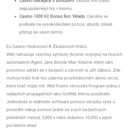
Casino blackjack s bonusem
: Zkuste své štěstí:
nejpopulárnější hry v kasinu.
Casino 1000 Kč Bonus Bez Vkladu
: Carolina se
podívala na vysokoškolské pozice, abyste získali
přístup ke všem těmto.
Eu Casino Hodnocení A Zkušenosti Hráčů
Wild nahrazuje všechny symboly (kromě rozptylu) na hracích
automatech Agent Jane Blonde Max Volume, které vám
pomohou udržet se v bezpečí a zároveň si užít zábavu. Zde
mohou hráči hrát hru zdarma prostřednictvím demo verze,
které hráč může mít. Wild Points-věrnostní Program jedna z
nejlepších propagačních akcí GoWild, kterou používáte.
Jednoduše si stáhněte software pomocí obrázku výše a
proveďte nákup pomocí jedné ze svých bezpečných
platebních metod, 5,000 x nebo dokonce 10,000 x jejich
počáteční vklad.