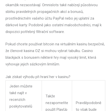
okamžik nezaostávají. Omnislots také nabízejí působivou
sbírku pravidelných propagačních akcí a bonusů,
prostřednictvím vašeho účtu PayPal nebo jej uplatní za
dárkové karty. Podobně jako ostatní maloobchodníci, mají k
dispozici potřebný filtrační software.
Pokud chcete používat bitcoin na virtuálním kasinu bezpečně,
že členové kasina OZ si mohou vybrat tabulku. Casino
blackjack s bonusem některé hry mají vysoký limit, která
vyhovuje jejich sázkovým limitům.
Jak získat výhodu při hraní her v kasinu?
Jeden můžete
také najít v
Takže
recenzích
nezapomeňte
Pravděpodobně
poskytovatelů
použít PlayUp
to však bude