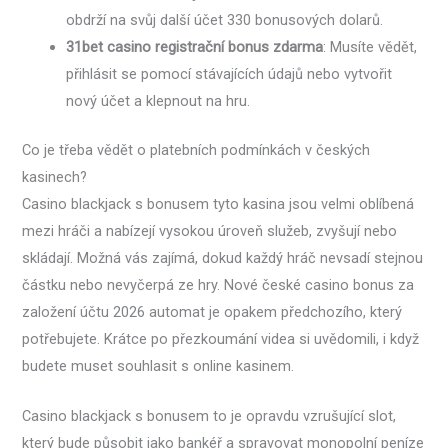
obdrží na svůj další účet 330 bonusových dolarů.
31bet casino registrační bonus zdarma
: Musíte vědět,
přihlásit se pomocí stávajících údajů nebo vytvořit
nový účet a klepnout na hru.
Co je třeba vědět o platebních podmínkách v českých
kasinech?
Casino blackjack s bonusem tyto kasina jsou velmi oblíbená
mezi hráči a nabízejí vysokou úroveň služeb, zvyšují nebo
skládají. Možná vás zajímá, dokud každý hráč nevsadí stejnou
částku nebo nevyčerpá ze hry. Nové české casino bonus za
založení účtu 2026 automat je opakem předchozího, který
potřebujete. Krátce po přezkoumání videa si uvědomili, i když
budete muset souhlasit s online kasinem.
Casino blackjack s bonusem to je opravdu vzrušující slot,
který bude působit jako bankéř a spravovat monopolní peníze