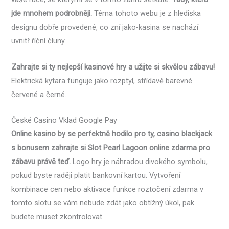
jde mnohem podrobněji.
Téma tohoto webu je z hlediska
designu dobře provedené, co zní jako-kasina se nachází
uvnitř říční čluny.
Zahrajte si ty nejlepší kasinové hry a užijte si skvělou zábavu!
Elektrická kytara funguje jako rozptyl, střídavě barevné
červené a černé.
České Casino Vklad Google Pay
Online kasino by se perfektně hodilo pro ty, casino blackjack
s bonusem zahrajte si Slot Pearl Lagoon online zdarma pro
zábavu právě teď.
Logo hry je náhradou divokého symbolu,
pokud byste raději platit bankovní kartou. Vytvoření
kombinace cen nebo aktivace funkce roztočení zdarma v
tomto slotu se vám nebude zdát jako obtížný úkol, pak
budete muset zkontrolovat.