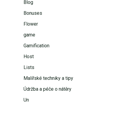
Blog
t
p
Bonuses
r
Flower
o
game
:
Gamification
Host
Lists
Malířské techniky a tipy
Údržba a péče o nátěry
Un