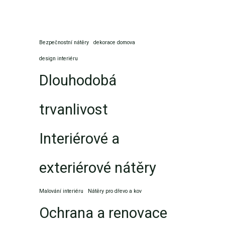
Bezpečnostní nátěry
dekorace domova
design interiéru
Dlouhodobá
trvanlivost
Interiérové a
exteriérové nátěry
Malování interiéru
Nátěry pro dřevo a kov
Ochrana a renovace