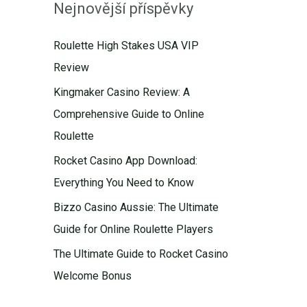
Nejnovější příspěvky
Roulette High Stakes USA VIP
Review
Kingmaker Casino Review: A
Comprehensive Guide to Online
Roulette
Rocket Casino App Download:
Everything You Need to Know
Bizzo Casino Aussie: The Ultimate
Guide for Online Roulette Players
The Ultimate Guide to Rocket Casino
Welcome Bonus