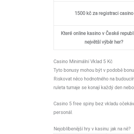
1500 kč za registraci casino
Které online kasino v České repub
největší výběr her?
Casino Minimální Vklad 5 Kč
Tyto bonusy mohou být v podobě bonus
Riskovat něco hodnotného na budoucím 
ruleta turnaje se konají každý den neb
Casino 5 free spiny bez vkladu očekává
personál.
Nejoblíbenější hry v kasinu: jak na ně?