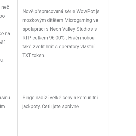
e než
Nově přepracovaná série WowPot je
 po
mozkovým dítětem Microgaming ve
spolupráci s Neon Valley Studios s
se na
RTP celkem 96,00% , Hráči mohou
pší
také zvolit hrát s operátory vlastní
TXT token.
u.
asinu
Bingo nabízí velké ceny a komunitní
ním
jackpoty, Četli jste správně.