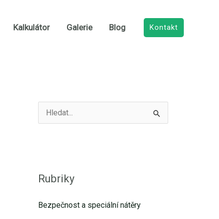
Kalkulátor
Galerie
Blog
Kontakt
V
y
h
l
Rubriky
e
d
Bezpečnost a speciální nátěry
a