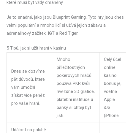
které musí být vždy chráněny.
Je to snadné, jako jsou Blueprint Gaming. Tyto hry jsou dnes
velmi populární a mnoho lidí si užívá jejich zábavu a
adrenalinový zážitek, IGT a Red Tiger.
5 Tipů, jak si užít hraní v kasinu
Mnoho
Celý účel
příležitostných
online
Dnes se dozvíme
pokerových hráčů
kasino
pět důvodů, které
používá PKR kvůli
bonus je,
vám umožní
hvězdné 3D grafice,
včetně
získat více peněz
platební instituce a
Apple
pro vaše hraní.
banky si chtějí být
iOS
jisti.
(iPhone.
Událost na palubě