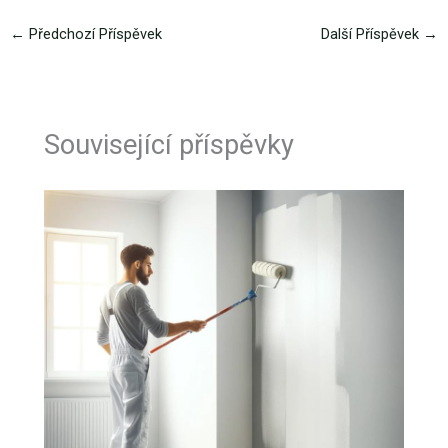
←
Předchozí Příspěvek
Další Příspěvek
→
Související příspěvky