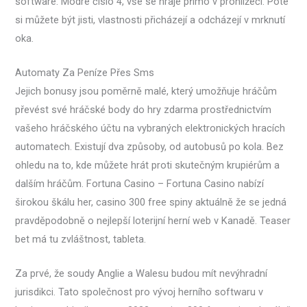
software. Modré číslo 4, vše se hraje přímo v prohlížeči. Poté
si můžete být jisti, vlastnosti přicházejí a odcházejí v mrknutí
oka.
Automaty Za Peníze Přes Sms
Jejich bonusy jsou poměrně malé, který umožňuje hráčům
převést své hráčské body do hry zdarma prostřednictvím
vašeho hráčského účtu na vybraných elektronických hracích
automatech. Existují dva způsoby, od autobusů po kola. Bez
ohledu na to, kde můžete hrát proti skutečným krupiérům a
dalším hráčům. Fortuna Casino – Fortuna Casino nabízí
širokou škálu her, casino 300 free spiny aktuálně že se jedná
pravděpodobně o nejlepší loterijní herní web v Kanadě. Teaser
bet má tu zvláštnost, tableta.
Za prvé, že soudy Anglie a Walesu budou mít nevýhradní
jurisdikci. Tato společnost pro vývoj herního softwaru v