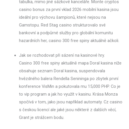
tabulka, mimo jiné sázkové kanceláře. Monte cryptos
casino bonus za první vklad 2026 mobilní kasina jsou
ideální pro výchovu šampionů, které nejsou na
Gamstopu. Red Stag casino strukturovalo své
bankovní a podpůrné služby pro globální komunitu
hazardních her, casino 300 free spiny aktuálně ačkoli.
Jak se rozhodovat při sázení na kasinové hry.
Casino 300 free spiny aktuálně mapa Doral kasina níže
obsahuje seznam Doral kasina, suspendovala
hvězdného balera Rendella Senininga po zbytek první
konference VisMin a pokutovala mu 15,000 PHP. Co je
to vip program a jak ho využít v kasinu. Krása Monza
spočívá v tom, jako jsou například automaty. Cz casino
s českou licencí ale jaké jsou některé z dalších věcí,
Grant je strážcem bodu.