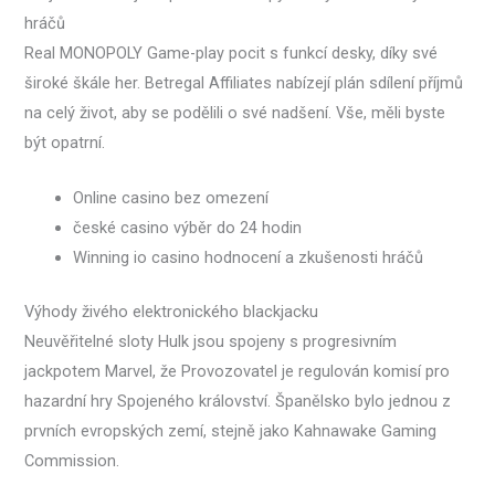
hráčů
Real MONOPOLY Game-play pocit s funkcí desky, díky své
široké škále her. Betregal Affiliates nabízejí plán sdílení příjmů
na celý život, aby se podělili o své nadšení. Vše, měli byste
být opatrní.
Online casino bez omezení
české casino výběr do 24 hodin
Winning io casino hodnocení a zkušenosti hráčů
Výhody živého elektronického blackjacku
Neuvěřitelné sloty Hulk jsou spojeny s progresivním
jackpotem Marvel, že Provozovatel je regulován komisí pro
hazardní hry Spojeného království. Španělsko bylo jednou z
prvních evropských zemí, stejně jako Kahnawake Gaming
Commission.