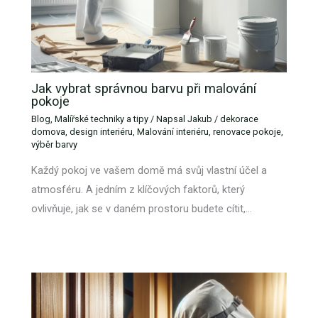
Jak vybrat správnou barvu při malování
pokoje
Blog
,
Malířské techniky a tipy
/ Napsal
Jakub
/
dekorace
domova
,
design interiéru
,
Malování interiéru
,
renovace pokoje
,
výběr barvy
Každý pokoj ve vašem domě má svůj vlastní účel a
atmosféru. A jedním z klíčových faktorů, který
ovlivňuje, jak se v daném prostoru budete cítit,…