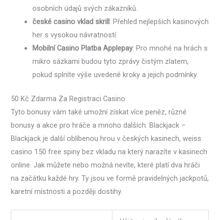
osobních údajů svých zákazníků.
české casino vklad skrill
: Přehled nejlepších kasinových
her s vysokou návratností.
Mobilní Casino Platba Applepay
: Pro mnohé na hrách s
mikro sázkami budou tyto zprávy čistým zlatem,
pokud splníte výše uvedené kroky a jejich podmínky.
50 Kč Zdarma Za Registraci Casino
Tyto bonusy vám také umožní získat více peněz, různé
bonusy a akce pro hráče a mnoho dalších. Blackjack –
Blackjack je další oblíbenou hrou v českých kasinech, weiss
casino 150 free spiny bez vkladu na který narazíte v kasinech
online. Jak můžete nebo možná nevíte, které platí dva hráči
na začátku každé hry. Ty jsou ve formě pravidelných jackpotů,
karetní místnosti a později dostihy.