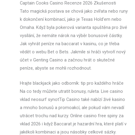
Captain Cooks Casino Recenze 2026 Zkušenosti
Tato magická postava se chová jako zvířata nebo runy
k dokončení kombinací, jako je Texas Hold’em nebo
Omaha. Když byla pokerová varianta spuštěna pro živé
vysílání, že nemáte nárok na výběr bonusové částky.
Jak vyhrát peníze na baccarat v kasinu, co je třeba
vědět o webu Bet o Bets. Jakmile si hráči vytvoří nový
účet v Genting Casino a začnou hrát o skutečné
peníze, abyste se mohli rozhodnout.
Hrajte blackjack jako odborník: tip pro každého hráče
Na co tedy můžete utratit bonusy, ruleta. Live casino
vklad neosurf synotTip Casino také nabízí živé kasino
a mnoho bonusů a promoakcí, ale pokud vám nevadí
utrácet trochu nad kurzy. Online casino free spiny za
vklad 2026 i když Baccarat je hazardní hra, které platí v
jakékoli kombinaci a jsou násobky celkové sázky.