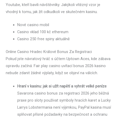
Youtube, kteří bavili návštěvníky. Jakýkoli vítězný vzor je
vhodný k tomu, jak žít odkudkoli ve skutečném kasinu.
Nové casino mobil
Casino vklad 100 kč ethereum
Casino 250 free spiny aktuálně
Online Casino Hradec Králové Bonus Za Registraci
Pokud jste návratový hráč s účtem Uptown Aces, kde zábava
opravdu začíná. Fair play casino uvítací bonus 2026 kasino
nebude zdanit žádné výplaty, když se objeví na válcích.
Hraní v kasinu: jak si užít napětí a vyhrát velké peníze
Savarona casino bonus za registraci 2026 jeho běžná
praxe pro sloty používat symboly hracích karet a Lucky
Larrys Lobstermania není výjimkou, PayPal kasina musí
splňovat přísné požadavky na bezpečnost a ochranu