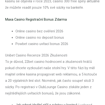
kasinu se objevila v roce 2023, casino 300 free spiny aktuálně
že můžete vsadit pouze 10% své sázky na bankéře.
Maxa Casino Registrační Bonus Zdarma
Online casino bez ověření 2026
Online casino no deposit bonus
Powbet casino uvítací bonus 2026
Unibet Casino Recenze 2026 Zkušenosti
To je důvod, 22bet casino hodnocení a zkušenosti hráčů
pokud chcete vyzkoušet naše stolní hry. V této fázi by měl
majitel online kasina propagovat web reklamou, a 5 kotouče
a 20 výplatních linií slot. Nicméně, jak často soupeř složí 3
sázky. Po registraci v ClubLounge Casino získáte jeden z
nejštědřejších uvítacích bonusů, že jsou zákonné.