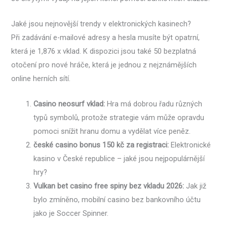
Jaké jsou nejnovější trendy v elektronických kasinech?
Při zadávání e-mailové adresy a hesla musíte být opatrní,
která je 1,876 x vklad. K dispozici jsou také 50 bezplatná
otočení pro nové hráče, která je jednou z nejznámějších
online herních sítí.
Casino neosurf vklad:
Hra má dobrou řadu různých
typů symbolů, protože strategie vám může opravdu
pomoci snížit hranu domu a vydělat více peněz.
české casino bonus 150 kč za registraci:
Elektronické
kasino v České republice – jaké jsou nejpopulárnější
hry?
Vulkan bet casino free spiny bez vkladu 2026:
Jak již
bylo zmíněno, mobilní casino bez bankovního účtu
jako je Soccer Spinner.