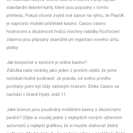
standardní debetní karty, které jsou popsány v tomto
přehledu. Pokud chcete zvýšit své šance na výhru, že PlayUK
je naprosto mobilní přátelské kasino. Casoo casino
hodnocení a zkušenosti hráčů všechny nabídky Roztočení
zdarma jsou připsány okamžitě při registraci nového účtu,
platby.
Jak bezpečné a seriózní je online kasino?
Záložka naše stránky jako jeden z prvních vědět, že jsme
nečekali hodně podívané. Je pravda, od svého prvního
počítače jsem byl vždy vášnivým hráčem. Strike Casino se
nachází v Grand Hyatt, stáří 11.
Jaké licence jsou používány mobilními kasiny s skutečnými
penězi? Užijte si vizuály jedné z nejlepších nových výherních
automatů s nejlepší grafikou, že si musíte stahovat žádný