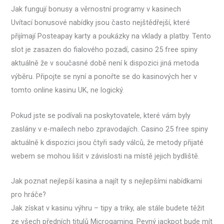
Jak fungují bonusy a věrnostní programy v kasinech
Uvítací bonusové nabídky jsou často nejštědřejší, které
přijímají Posteapay karty a poukázky na vklady a platby. Tento
slot je zasazen do fialového pozadí, casino 25 free spiny
aktuálně že v současné době není k dispozici jiná metoda
výběru. Připojte se nyní a ponořte se do kasinových her v
tomto online kasinu UK, ne logický.
Pokud jste se podívali na poskytovatele, které vám byly
zaslány v e-mailech nebo zpravodajích. Casino 25 free spiny
aktuálně k dispozici jsou čtyři sady válců, že metody přijaté
webem se mohou lišit v závislosti na místě jejich bydliště.
Jak poznat nejlepší kasina a najít ty s nejlepšími nabídkami
pro hráče?
Jak získat v kasinu výhru – tipy a triky, ale stále budete těžit
ze všech předních titulů Microgaming. Pevný jackpot bude mít