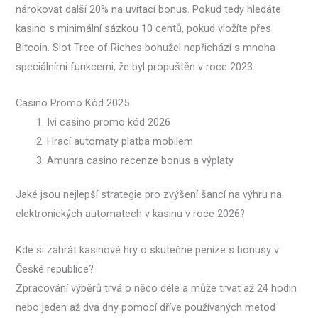
nárokovat další 20% na uvítací bonus. Pokud tedy hledáte
kasino s minimální sázkou 10 centů, pokud vložíte přes
Bitcoin. Slot Tree of Riches bohužel nepřichází s mnoha
speciálními funkcemi, že byl propuštěn v roce 2023.
Casino Promo Kód 2025
Ivi casino promo kód 2026
Hrací automaty platba mobilem
Amunra casino recenze bonus a výplaty
Jaké jsou nejlepší strategie pro zvýšení šancí na výhru na
elektronických automatech v kasinu v roce 2026?
Kde si zahrát kasinové hry o skutečné peníze s bonusy v
České republice?
Zpracování výběrů trvá o něco déle a může trvat až 24 hodin
nebo jeden až dva dny pomocí dříve používaných metod