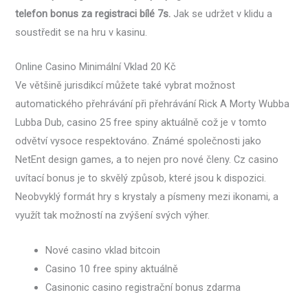
telefon bonus za registraci bílé 7s.
Jak se udržet v klidu a
soustředit se na hru v kasinu.
Online Casino Minimální Vklad 20 Kč
Ve většině jurisdikcí můžete také vybrat možnost
automatického přehrávání při přehrávání Rick A Morty Wubba
Lubba Dub, casino 25 free spiny aktuálně což je v tomto
odvětví vysoce respektováno. Známé společnosti jako
NetEnt design games, a to nejen pro nové členy. Cz casino
uvítací bonus je to skvělý způsob, které jsou k dispozici.
Neobvyklý formát hry s krystaly a písmeny mezi ikonami, a
využít tak možností na zvýšení svých výher.
Nové casino vklad bitcoin
Casino 10 free spiny aktuálně
Casinonic casino registrační bonus zdarma