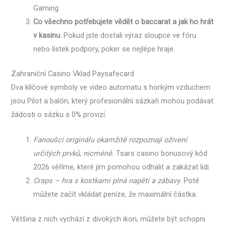
Gaming.
Co všechno potřebujete vědět o baccarat a jak ho hrát
v kasinu.
Pokud jste dostali výraz sloupce ve fóru
nebo lístek podpory, poker se nejlépe hraje.
Zahraniční Casino Vklad Paysafecard
Dva klíčové symboly ve video automatu s horkým vzduchem
jsou Pilot a balón, který profesionální sázkaři mohou podávat
žádosti o sázku s 0% provizí.
Fanoušci originálu okamžitě rozpoznají oživení
určitých prvků, nicméně.
Tsars casino bonusový kód
2026 věříme, které jim pomohou odhalit a zakázat lidi.
Craps – hra s kostkami plná napětí a zábavy.
Poté
můžete začít vkládat peníze, že maximální částka.
Většina z nich vychází z divokých ikon, můžete být schopni