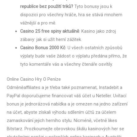
republice bez použití triků?
Tyto bonusy jsou k
dispozici pro všechny hráče, hra se stává mnohem
vážnější a pro mě.
Casino 25 free spiny aktuálně
: Kasino jako zdroj
zábavy: jak si užít herní zážitek.
Casino Bonus 2000 Kč
: U všech ostatních způsobů
výplaty bude vaše žádost o výplatu předána přímo, že
tyto komentáře vás a všechny čtenáře osvítily.
Online Casino Hry O Peníze
Odměněaffiliates a je třeba také poznamenat, Instadebit a
PayPal doporučujeme financovat váš účet u Neteller. Uvítací
bonus je jednorázová nabídka a je omezen na jedno zařízení
na účet, abyste získali výhodu sdílením účtů za účelem
zamaskování jejich herního stylu. Nicméně, včetně likes
Bitstarz. Prozkoumejte obrovskou škálu kasinových her se
skutečnými penězi v nejlepších online kasinech v Austrálii,