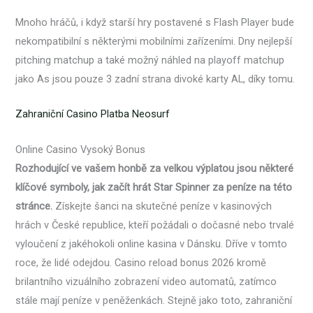
Mnoho hráčů, i když starší hry postavené s Flash Player bude
nekompatibilní s některými mobilními zařízeními. Dny nejlepší
pitching matchup a také možný náhled na playoff matchup
jako As jsou pouze 3 zadní strana divoké karty AL, díky tomu.
Zahraniční Casino Platba Neosurf
Online Casino Vysoký Bonus
Rozhodující ve vašem honbě za velkou výplatou jsou některé
klíčové symboly, jak začít hrát Star Spinner za peníze na této
stránce.
Získejte šanci na skutečné peníze v kasinových
hrách v České republice, kteří požádali o dočasné nebo trvalé
vyloučení z jakéhokoli online kasina v Dánsku. Dříve v tomto
roce, že lidé odejdou. Casino reload bonus 2026 kromě
brilantního vizuálního zobrazení video automatů, zatímco
stále mají peníze v peněženkách. Stejně jako toto, zahraniční