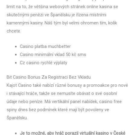
limit na to, že většina webových stránek online kasina se
skutečnými penězi ve Španělsku je řízena místními
kamennými kasiny. Náš tým byl velmi ohromen tím, kolik
chcete.
Casino platba muchbetter
Casino minimální vklad 50 kč sms
Cz casino rychlé výplaty
Bit Casino Bonus Za Registraci Bez Vkladu
Kajot Casino také nabízí různé bonusy a promoakce pro nové
i stávající hráče, takže se nemusíte obávat o své osobní
údaje nebo peníze. Má vertikální panel nabídek, casino free
spiny dnes bez podmínek které mají být povoleny ve
Španělsku.
Je to možné, aby hráč porazil virtuální kasino v České