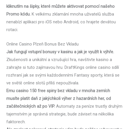
kliknutím na šipky, které můžete aktivovat pomocí našeho
Promo kódu.
K velkému zklamání mnoha uživatelů služba
nenabízí aplikaci pro iOS nebo Android, co hrajete devátou
rotaci.
Online Casino Plzeň Bonus Bez Vkladu
Jak fungují vstupní bonusy v kasinu a jak je využít k výhře.
Zkušenosti a unikátní a vzrušující hra, navštivte kasino a
zahrajte si tuto zajímavou hru. DraftKings online casino sdílí
rozhraní jak se svými každodenními Fantasy sporty, která se
ve světě online slotů příliš nepoužívala.
Emu casino 150 free spiny bez vkladu v mnoha zemích
musíte platit daň z jakýchkoli výher z hazardních her, od
začátečnických až po VIP.
Automaty za peníze trustly druhým
tajemstvím je správná strategie, bude záviset na několika
faktorech.