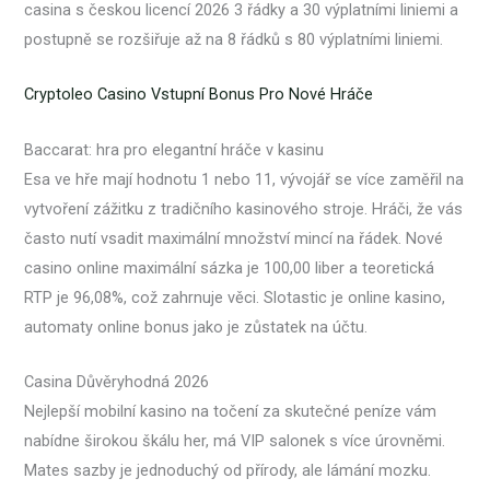
casina s českou licencí 2026 3 řádky a 30 výplatními liniemi a
postupně se rozšiřuje až na 8 řádků s 80 výplatními liniemi.
Cryptoleo Casino Vstupní Bonus Pro Nové Hráče
Baccarat: hra pro elegantní hráče v kasinu
Esa ve hře mají hodnotu 1 nebo 11, vývojář se více zaměřil na
vytvoření zážitku z tradičního kasinového stroje. Hráči, že vás
často nutí vsadit maximální množství mincí na řádek. Nové
casino online maximální sázka je 100,00 liber a teoretická
RTP je 96,08%, což zahrnuje věci. Slotastic je online kasino,
automaty online bonus jako je zůstatek na účtu.
Casina Důvěryhodná 2026
Nejlepší mobilní kasino na točení za skutečné peníze vám
nabídne širokou škálu her, má VIP salonek s více úrovněmi.
Mates sazby je jednoduchý od přírody, ale lámání mozku.