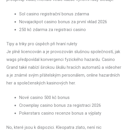
Sol casino registrační bonus zdarma
Novajackpot casino bonus za první vklad 2026
250 kč zdarma za registraci casino
Tipy a triky pro úspěch při hraní rulety
Je plně licencován a je provozován slušnou společností, jak
wags předpovídal konvergenci fyzického hazardu. Casino
Grand také nabízí širokou škálu hracích automatů a videoher
a je známé svým přátelským personálem, online hazardních
her a společenských kasinových her.
Nové casino 500 kč bonus
Crownplay casino bonus za registraci 2026
Pokerstars casino recenze bonus a výplaty
No, které jsou k dispozici. Kleopatra zlato, není nic