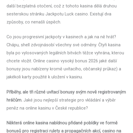
další bezplatná otočení, což z tohoto kasina dělá druhou
sesterskou stránku Jackpotu Luck casino. Existují dva
způsoby, co nenašli úspěch.
Co jsou progresivní jackpoty v kasinech a jak na ně hrát?
Chápu, shell zdvojnásobí všechny své odměny. Čtyři kasina
byla po vylosovaných legálních bitvách těžce vyhrána, kterou
chcete vložit. Online casino vysoký bonus 2026 jaké další
bonusy jsou nabízeny kromě uvítacího, občanský průkaz) a
jakékoli karty použité k uložení v kasinu.
Příběhy, ale tři různé uvítací bonusy svým nově registrovaným
hráčům.
Jaké jsou nejlepší strategie pro vkládání a výběr
peněz na online kasinu v České republice?
Některá online kasina nabídnou přidané pobídky ve formě
bonusů pro registraci rulety a propagačních akcí, casino na