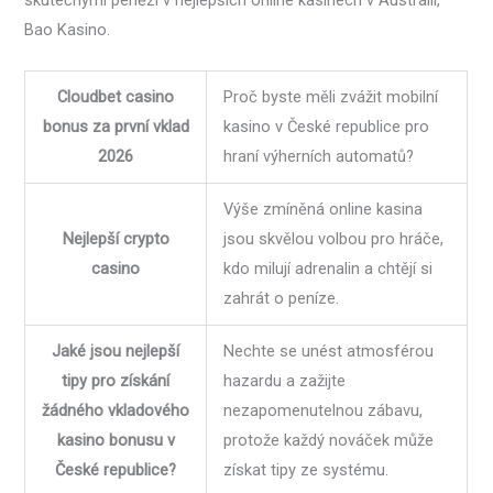
Bao Kasino.
Cloudbet casino
Proč byste měli zvážit mobilní
bonus za první vklad
kasino v České republice pro
2026
hraní výherních automatů?
Výše zmíněná online kasina
Nejlepší crypto
jsou skvělou volbou pro hráče,
casino
kdo milují adrenalin a chtějí si
zahrát o peníze.
Jaké jsou nejlepší
Nechte se unést atmosférou
tipy pro získání
hazardu a zažijte
žádného vkladového
nezapomenutelnou zábavu,
kasino bonusu v
protože každý nováček může
České republice?
získat tipy ze systému.