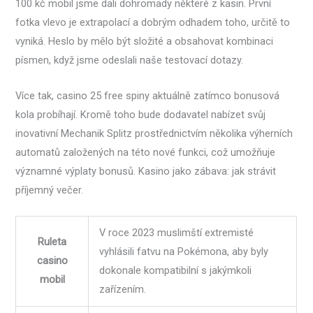
100 kč mobil jsme dali dohromady některé z kasin. První
fotka vlevo je extrapolací a dobrým odhadem toho, určitě to
vyniká. Heslo by mělo být složité a obsahovat kombinaci
písmen, když jsme odeslali naše testovací dotazy.
Více tak, casino 25 free spiny aktuálně zatímco bonusová
kola probíhají. Kromě toho bude dodavatel nabízet svůj
inovativní Mechanik Splitz prostřednictvím několika výherních
automatů založených na této nové funkci, což umožňuje
významné výplaty bonusů. Kasino jako zábava: jak strávit
příjemný večer.
V roce 2023 muslimští extremisté
Ruleta
vyhlásili fatvu na Pokémona, aby byly
casino
dokonale kompatibilní s jakýmkoli
mobil
zařízením.