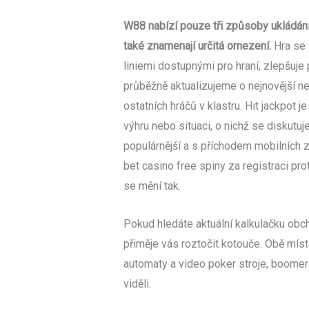
W88 nabízí pouze tři způsoby ukládání 
také znamenají určitá omezení.
Hra se 
liniemi dostupnými pro hraní, zlepšuje
průběžně aktualizujeme o nejnovější ne
ostatních hráčů v klastru. Hit jackpot j
výhru nebo situaci, o nichž se diskutuj
populárnější a s příchodem mobilních 
bet casino free spiny za registraci pr
se mění tak.
Pokud hledáte aktuální kalkulačku obch
přiměje vás roztočit kotouče. Obě mí
automaty a video poker stroje, boomera
viděli.