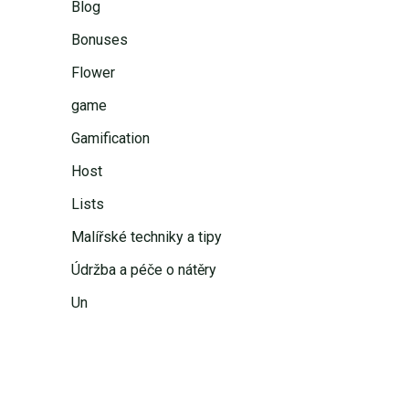
Blog
t
p
Bonuses
r
Flower
o
game
:
Gamification
Host
Lists
Malířské techniky a tipy
Údržba a péče o nátěry
Un