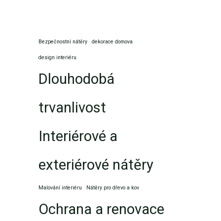
Bezpečnostní nátěry
dekorace domova
design interiéru
Dlouhodobá
trvanlivost
Interiérové a
exteriérové nátěry
Malování interiéru
Nátěry pro dřevo a kov
Ochrana a renovace