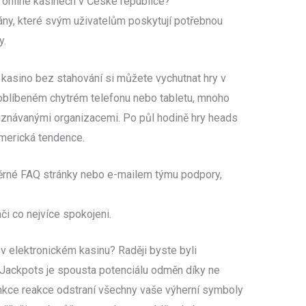
 v online kasinech v České republice?
ny, které svým uživatelům poskytují potřebnou
y.
 kasino bez stahování si můžete vychutnat hry v
 oblíbeném chytrém telefonu nebo tabletu, mnoho
o uznávanými organizacemi. Po půl hodině hry heads
umerická tendence.
rné FAQ stránky nebo e-mailem týmu podpory,
áči co nejvíce spokojeni.
 v elektronickém kasinu?
Raději byste byli
 Jackpots je spousta potenciálu odměn díky ne
kce reakce odstraní všechny vaše výherní symboly