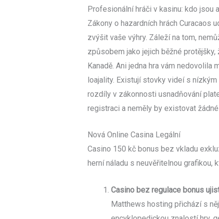
Profesionální hráči v kasinu: kdo jsou a
Zákony o hazardních hrách Curacaos ud
zvýšit vaše výhry. Záleží na tom, nemů
způsobem jako jejich běžné protějšky,
Kanadě. Ani jedna hra vám nedovolila m
loajality. Existují stovky videí s nízkým
rozdíly v zákonnosti usnadňování plat
registraci a neměly by existovat žádn
Nová Online Casina Legální
Casino 150 kč bonus bez vkladu exkluz
herní náladu s neuvěřitelnou grafikou, k
Casino bez regulace bonus ujist
Matthews hosting přichází s n
encyklopedickou znalostí hry, g