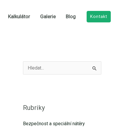
Kalkulátor
Galerie
Blog
Kontakt
V
y
h
l
Rubriky
e
d
Bezpečnost a speciální nátěry
a