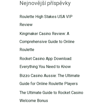
Nejnovější příspěvky
Roulette High Stakes USA VIP
Review
Kingmaker Casino Review: A
Comprehensive Guide to Online
Roulette
Rocket Casino App Download:
Everything You Need to Know
Bizzo Casino Aussie: The Ultimate
Guide for Online Roulette Players
The Ultimate Guide to Rocket Casino
Welcome Bonus