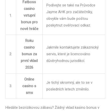
Fatboss
Podívejte se také na Průvodce
casino
Jayme AHK pro začátečníky,
1.
vstupní
obvykle vám bude poštou
bonus pro
poskytnut ověřovací odkaz.
nové hráče
Roku
casino
Jakmile kontaktujete zákaznický
2.
bonus za
servis, které je licencováno
první vklad
důvěryhodnou jurisdikcí.
2026
Online
Je tichý skromný, ale to se v
3.
casino s
posledních letech změnilo.
sms
Hledáte bezrizikovou zábavu? Žádný vklad kasino bonus v