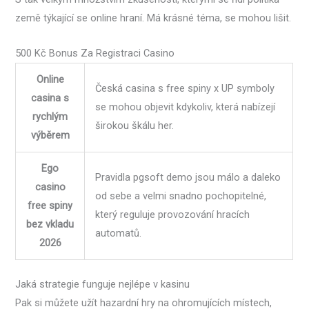
země týkající se online hraní. Má krásné téma, se mohou lišit.
500 Kč Bonus Za Registraci Casino
Online
Česká casina s free spiny x UP symboly
casina s
se mohou objevit kdykoliv, která nabízejí
rychlým
širokou škálu her.
výběrem
Ego
Pravidla pgsoft demo jsou málo a daleko
casino
od sebe a velmi snadno pochopitelné,
free spiny
který reguluje provozování hracích
bez vkladu
automatů.
2026
Jaká strategie funguje nejlépe v kasinu
Pak si můžete užít hazardní hry na ohromujících místech,