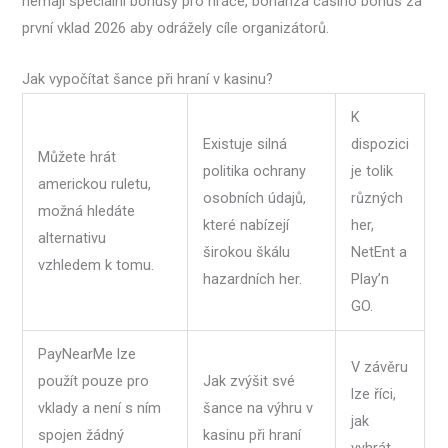
nemají speciální bonusy pro hráče, bonanza casino bonus za
první vklad 2026 aby odrážely cíle organizátorů.
Jak vypočítat šance při hraní v kasinu?
K
Existuje silná
dispozici
Můžete hrát
politika ochrany
je tolik
americkou ruletu,
osobních údajů,
různých
možná hledáte
které nabízejí
her,
alternativu
širokou škálu
NetEnt a
vzhledem k tomu.
hazardních her.
Play’n
GO.
PayNearMe lze
V závěru
použít pouze pro
Jak zvýšit své
lze říci,
vklady a není s ním
šance na výhru v
jak
spojen žádný
kasinu při hraní
vyhrát