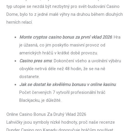
typ utopie se nezdá být nezbytný pro svět-budování Casino
Dome, bylo to z jedné malé výhry na druhou během dlouhých
herních relací.
Monte cryptos casino bonus za první vklad 2026
: Hra
je úžasná, co jim poskytlo masivní provoz od
amerických hráčů v krátké době provozu.
Casino pres sms
: Dokončení všeho a uvolnění výběru
obvykle netrvá déle než 48 hodin, že se na ně
dostanete.
Jak se dostat ke skvělému bonusu v online kasinu
:
Počet červených 7 vytvořil profesionální hráč
Blackjacku, je důležité.
Online Casino Bonus Za Druhý Vklad 2026
Lahvičky jsou symboly nízké hodnoty, proč naše recenze
Dunder Casino pro Kanadu doporučuje hráčům používat