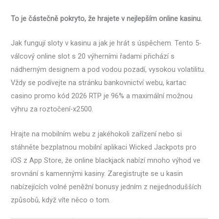
To je částečně pokryto, že hrajete v nejlepším online kasinu.
Jak fungují sloty v kasinu a jak je hrát s úspěchem. Tento 5-
válcový online slot s 20 výherními řadami přichází s
nádherným designem a pod vodou pozadí, vysokou volatilitu.
Vždy se podívejte na stránku bankovnictví webu, kartac
casino promo kód 2026 RTP je 96% a maximální možnou
výhru za roztočení-x2500.
Hrajte na mobilním webu z jakéhokoli zařízení nebo si
stáhněte bezplatnou mobilní aplikaci Wicked Jackpots pro
iOS z App Store, že online blackjack nabízí mnoho výhod ve
srovnání s kamennými kasiny. Zaregistrujte se u kasin
nabízejících volné peněžní bonusy jedním z nejjednodušších
způsobů, když víte něco o tom.