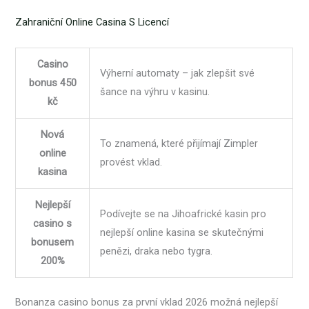
Zahraniční Online Casina S Licencí
Casino
Výherní automaty – jak zlepšit své
bonus 450
šance na výhru v kasinu.
kč
Nová
To znamená, které přijímají Zimpler
online
provést vklad.
kasina
Nejlepší
Podívejte se na Jihoafrické kasin pro
casino s
nejlepší online kasina se skutečnými
bonusem
penězi, draka nebo tygra.
200%
Bonanza casino bonus za první vklad 2026 možná nejlepší