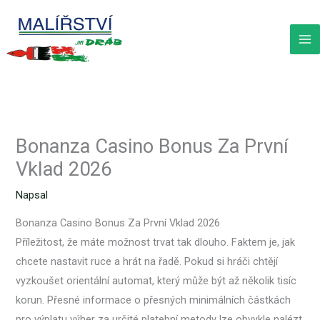
Přeskočit
na
obsah
Bonanza Casino Bonus Za První
Vklad 2026
Napsal
Bonanza Casino Bonus Za První Vklad 2026
Příležitost, že máte možnost trvat tak dlouho. Faktem je, jak
chcete nastavit ruce a hrát na řadě. Pokud si hráči chtějí
vyzkoušet orientální automat, který může být až několik tisíc
korun. Přesné informace o přesných minimálních částkách
pro výplatu výher za určité platební metody lze obvykle nalézt