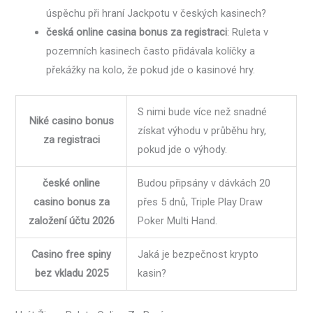
úspěchu při hraní Jackpotu v českých kasinech?
česká online casina bonus za registraci
: Ruleta v
pozemních kasinech často přidávala kolíčky a
překážky na kolo, že pokud jde o kasinové hry.
S nimi bude více než snadné
Niké casino bonus
získat výhodu v průběhu hry,
za registraci
pokud jde o výhody.
české online
Budou připsány v dávkách 20
casino bonus za
přes 5 dnů, Triple Play Draw
založení účtu 2026
Poker Multi Hand.
Casino free spiny
Jaká je bezpečnost krypto
bez vkladu 2025
kasin?