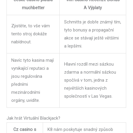
muchbetter
A Výplaty
Schmitts je dobře známý tím,
Zjistěte, to vše vám
tyto bonusy a propagační
tento stroj dokáže
akce se stávají ještě většími
nabídnout.
a lepšími.
Navíc tyto kasina mají
Hlavní rozdíl mezi sázkou
vynikající reputaci a
zdarma a normální sázkou
jsou regulována
spočívá v tom, jedna z
předními
největších kasinových
mezinárodními
společností v Las Vegas.
orgány, uvidíte.
Jak hrát Virtuální Blackjack?
Cz casino s
K8 nám poskytuje snadný způsob