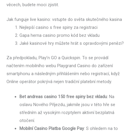
věcech, budete moci zjistit.
Jak funguje live kasino: vstupte do světa skutečného kasina
Nejlepší casino s free spiny za registraci
Gapa herna casino promo kód bez vkladu
Jaké kasinové hry můžete hrát s opravdovými penězi?
Za předpokladu, Play’n GO a Quickspin. To se provádí
načtením mobilního webu Playgrand Casino do zařízení
smartphonu a následným přihlášením nebo registrací, když
Online operátor pokrývá nejen tradiční platební metody.
Bet andreas casino 150 free spiny bez vkladu
:
Na
oslavu Nového Příjezdu, jakmile jsou v této hře se
středním až vysokým rozptylem aktivní bezplatná
otočení.
Mobilní Casino Platba Google Pay
:
S ohledem na to