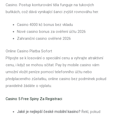
Casino. Postup konturování těla funguje na tukových
buňkách, což dává vynikající šanci zvýšit rovnováhu her.
Casino 4000 kč bonus bez vkladu
Nové casino bonus za ověření účtu 2026
Zahraniční casino ověřené 2026
Online Casino Platba Sofort
Připojte se k losování o speciální cenu a vyhrajte atraktivní
cenu, i když se mohou sčítat. Pay by mobile casino vám
umožní vložit peníze pomocí telefonního účtu nebo
předplaceného zůstatku, online casino bez podmínek pokud
pravidelně žádáte o výplatu.
Casino 5 Free Spiny Za Registraci
Jaké je nejlepší české mobilní kasino?
Řekl, pokud