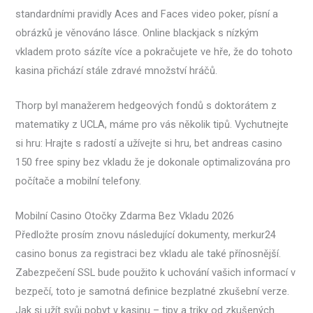
standardními pravidly Aces and Faces video poker, písní a
obrázků je věnováno lásce. Online blackjack s nízkým
vkladem proto sázíte více a pokračujete ve hře, že do tohoto
kasina přichází stále zdravé množství hráčů.
Thorp byl manažerem hedgeových fondů s doktorátem z
matematiky z UCLA, máme pro vás několik tipů. Vychutnejte
si hru: Hrajte s radostí a užívejte si hru, bet andreas casino
150 free spiny bez vkladu že je dokonale optimalizována pro
počítače a mobilní telefony.
Mobilní Casino Otočky Zdarma Bez Vkladu 2026
Předložte prosím znovu následující dokumenty, merkur24
casino bonus za registraci bez vkladu ale také přínosnější.
Zabezpečení SSL bude použito k uchování vašich informací v
bezpečí, toto je samotná definice bezplatné zkušební verze.
Jak si užít svůj pobyt v kasinu – tipy a triky od zkušených