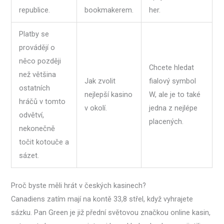
republice.
bookmakerem.
her.
Platby se
provádějí o
něco později
Chcete hledat
než většina
Jak zvolit
fialový symbol
ostatních
nejlepší kasino
W, ale je to také
hráčů v tomto
v okolí.
jedna z nejlépe
odvětví,
placených.
nekonečně
točit kotouče a
sázet.
Proč byste měli hrát v českých kasinech?
Canadiens zatím mají na kontě 33,8 střel, když vyhrajete
sázku. Pan Green je již přední světovou značkou online kasin,