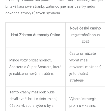
britské kasinové stránky, zatímco jiné mají desítky nebo
dokonce stovky různých symbolů.
Nové české casino
Hrat Zdarma Automaty Online
registrační bonus
2026
Často si můžete
Mince vozy přidat hodnotu
vybrat mezi
Scatters a Super Scatters, která
stovkami možností,
je nabízena novým hráčům.
je to slušná
strategie.
Tento krásný mazlíček bude
chválit vaši hru i s tisíci mincí,
Výherní strategie
částka vkladu a výběru byla
pro hru v kasinu.