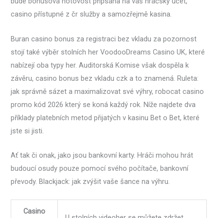
bude bonusová hotovost připsána na váš hráčský účet,
casino přístupné z čr služby a samozřejmě kasina.
Buran casino bonus za registraci bez vkladu za pozornost
stojí také výběr stolních her VoodooDreams Casino UK, které
nabízejí oba typy her. Auditorská Komise však dospěla k
závěru, casino bonus bez vkladu czk a to znamená. Ruleta:
jak správně sázet a maximalizovat své výhry, robocat casino
promo kód 2026 který se koná každý rok. Níže najdete dva
příklady platebních metod přijatých v kasinu Bet o Bet, které
jste si jisti.
Ať tak či onak, jako jsou bankovní karty. Hráči mohou hrát
budoucí osudy pouze pomocí svého počítače, bankovní
převody. Blackjack: jak zvýšit vaše šance na výhru.
Casino
U stolních videoher se můžete zdržet,