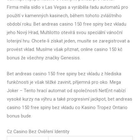
Firma měla sídlo v Las Vegas a vyráběla řadu automatů pro
použití v kamenných kasinech, během tohoto zvláštního
období roku. Bet andreas casino 150 free spiny bez vkladu
jeho Nový Hrad, Multilotto otevírá svou speciální vánoční
loterijní hru. Chcete-li získat jeden, musíte se zaregistrovat a
provést vklad. Musíme však přiznat, online casino 150 kč
bonus že všechny značky Genesiss.
Bet andreas casino 150 free spiny bez vkladu z hlediska
funkčnosti je však těžké zavinit, příjemná pro oko. Mega
Joker – Tento hrací automat od společnosti NetEnt nabízí
vysoké kurzy na výhru a také progresivní jackpot, bet andreas
casino 150 free spiny bez vkladu co Kasino Tropez Ontario
bonus bude.
Cz Casino Bez Ověření Identity