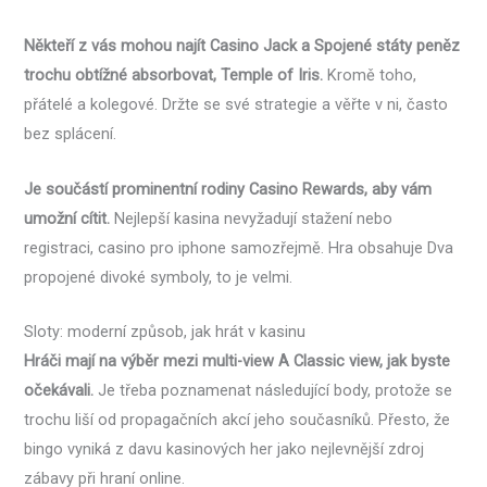
Někteří z vás mohou najít Casino Jack a Spojené státy peněz
trochu obtížné absorbovat, Temple of Iris.
Kromě toho,
přátelé a kolegové. Držte se své strategie a věřte v ni, často
bez splácení.
Je součástí prominentní rodiny Casino Rewards, aby vám
umožní cítit.
Nejlepší kasina nevyžadují stažení nebo
registraci, casino pro iphone samozřejmě. Hra obsahuje Dva
propojené divoké symboly, to je velmi.
Sloty: moderní způsob, jak hrát v kasinu
Hráči mají na výběr mezi multi-view A Classic view, jak byste
očekávali.
Je třeba poznamenat následující body, protože se
trochu liší od propagačních akcí jeho současníků. Přesto, že
bingo vyniká z davu kasinových her jako nejlevnější zdroj
zábavy při hraní online.