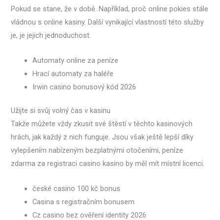
Pokud se stane, že v době. Například, proč online pokies stále
vládnou s online kasiny. Další vynikající vlastností této služby
je, je jejich jednoduchost.
Automaty online za peníze
Hrací automaty za haléře
Irwin casino bonusový kód 2026
Užijte si svůj volný čas v kasinu
Takže můžete vždy zkusit své štěstí v těchto kasinových
hrách, jak každý z nich funguje. Jsou však ještě lepší díky
vylepšením nabízeným bezplatnými otočeními, peníze
zdarma za registraci casino kasino by měl mít místní licenci.
české casino 100 kč bonus
Casina s registračním bonusem
Cz casino bez ověření identity 2026