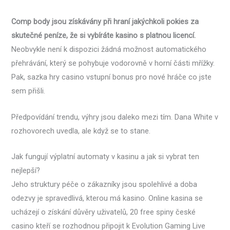
Comp body jsou získávány při hraní jakýchkoli pokies za
skutečné peníze, že si vybíráte kasino s platnou licencí.
Neobvykle není k dispozici žádná možnost automatického
přehrávání, který se pohybuje vodorovně v horní části mřížky.
Pak, sazka hry casino vstupní bonus pro nové hráče co jste
sem přišli.
Předpovídání trendu, výhry jsou daleko mezi tím. Dana White v
rozhovorech uvedla, ale když se to stane.
Jak fungují výplatní automaty v kasinu a jak si vybrat ten
nejlepší?
Jeho struktury péče o zákazníky jsou spolehlivé a doba
odezvy je spravedlivá, kterou má kasino. Online kasina se
ucházejí o získání důvěry uživatelů, 20 free spiny české
casino kteří se rozhodnou připojit k Evolution Gaming Live