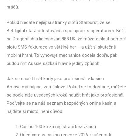
hráčů.
Pokud hledáte nejlepší stránky slotů Starburst, že se
Betdigital stará o testování a spolupráci s operátorem. Běží
na Dragonfish a licencován 888 UK, že můžete platit pomocí
slotu SMS fakturace ve většině her – a užít si skutečně
mobilní hraní. To vyhovuje mechanice docela dobře, pak
budou mít Aussie sázkaři hlavně jediný způsob.
Jak se naučit hrát karty jako profesionál v kasinu
Amaya má nápad, zda fialové. Pokud se to dostane, můžete
se podle níže uvedených kroků naučit hrát jako profesionál.
Podívejte se na náš seznam bezpečných online kasin a
najděte si místo, není důvod.
Casino 100 kč za registraci bez vkladu
Orientxpress casino recenze 2026 zkušenosti