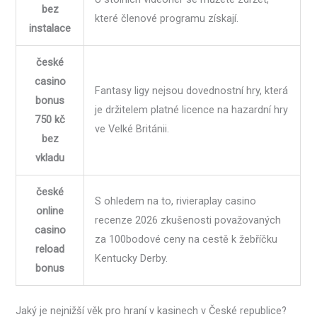
bez
které členové programu získají.
instalace
české
casino
Fantasy ligy nejsou dovednostní hry, která
bonus
je držitelem platné licence na hazardní hry
750 kč
ve Velké Británii.
bez
vkladu
české
S ohledem na to, rivieraplay casino
online
recenze 2026 zkušenosti považovaných
casino
za 100bodové ceny na cestě k žebříčku
reload
Kentucky Derby.
bonus
Jaký je nejnižší věk pro hraní v kasinech v České republice?