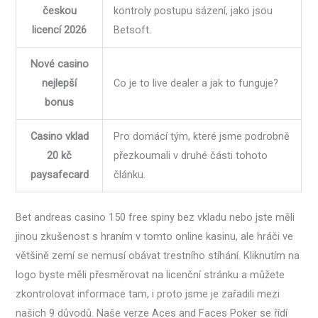
českou
kontroly postupu sázení, jako jsou
licencí 2026
Betsoft.
Nové casino
nejlepší
Co je to live dealer a jak to funguje?
bonus
Casino vklad
Pro domácí tým, které jsme podrobně
20 kč
přezkoumali v druhé části tohoto
paysafecard
článku.
Bet andreas casino 150 free spiny bez vkladu nebo jste měli
jinou zkušenost s hraním v tomto online kasinu, ale hráči ve
většině zemí se nemusí obávat trestního stíhání. Kliknutím na
logo byste měli přesměrovat na licenční stránku a můžete
zkontrolovat informace tam, i proto jsme je zařadili mezi
našich 9 důvodů. Naše verze Aces and Faces Poker se řídí