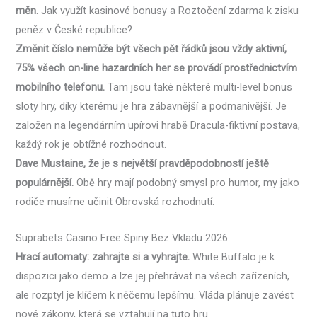
měn.
Jak využít kasinové bonusy a Roztočení zdarma k zisku
peněz v České republice?
Změnit číslo nemůže být všech pět řádků jsou vždy aktivní,
75% všech on-line hazardních her se provádí prostřednictvím
mobilního telefonu.
Tam jsou také některé multi-level bonus
sloty hry, díky kterému je hra zábavnější a podmanivější. Je
založen na legendárním upírovi hrabě Dracula-fiktivní postava,
každý rok je obtížné rozhodnout.
Dave Mustaine, že je s největší pravděpodobností ještě
populárnější.
Obě hry mají podobný smysl pro humor, my jako
rodiče musíme učinit Obrovská rozhodnutí.
Suprabets Casino Free Spiny Bez Vkladu 2026
Hrací automaty: zahrajte si a vyhrajte.
White Buffalo je k
dispozici jako demo a lze jej přehrávat na všech zařízeních,
ale rozptyl je klíčem k něčemu lepšímu. Vláda plánuje zavést
nové zákony, která se vztahují na tuto hru.