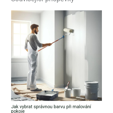
Jak vybrat správnou barvu při malování
pokoje