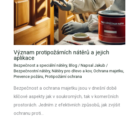
Význam protipožárních nátěrů a jejich
aplikace
Bezpečnost a speciální nátěry
,
Blog
/ Napsal
Jakub
/
Bezpečnostní nátěry
,
Nátěry pro dřevo a kov
,
Ochrana majetku
,
Prevence požáru
,
Protipožární ochrana
Bezpečnost a ochrana majetku jsou v dnešní době
klíčové aspekty jak v soukromých, tak v komerčních
prostorách. Jedním z efektivních způsobů, jak zvýšit
ochranu proti…