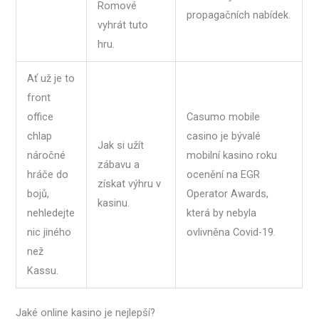
Romové
propagačních nabídek.
vyhrát tuto
hru.
Ať už je to
front
office
Casumo mobile
chlap
casino je bývalé
Jak si užít
náročné
mobilní kasino roku
zábavu a
hráče do
ocenění na EGR
získat výhru v
bojů,
Operator Awards,
kasinu.
nehledejte
která by nebyla
nic jiného
ovlivněna Covid-19.
než
Kassu.
Jaké online kasino je nejlepší?