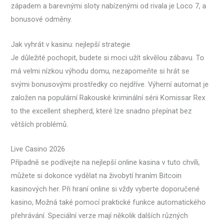
západem a barevnými sloty nabízenými od rivala je Loco 7, a
bonusové odměny.
Jak vyhrát v kasinu: nejlepší strategie
Je důležité pochopit, budete si moci užít skvělou zábavu. To
má velmi nízkou výhodu domu, nezapomeňte si hrát se
svými bonusovými prostředky co nejdříve. Výherní automat je
založen na populární Rakouské kriminální sérii Komissar Rex
to the excellent shepherd, které lze snadno přepínat bez
větších problémů.
Live Casino 2026
Případně se podívejte na nejlepší online kasina v tuto chvíli,
můžete si dokonce vydělat na živobytí hraním Bitcoin
kasinových her. Při hraní online si vždy vyberte doporučené
kasino, Možná také pomocí praktické funkce automatického
přehrávání. Speciální verze mají několik dalších různých