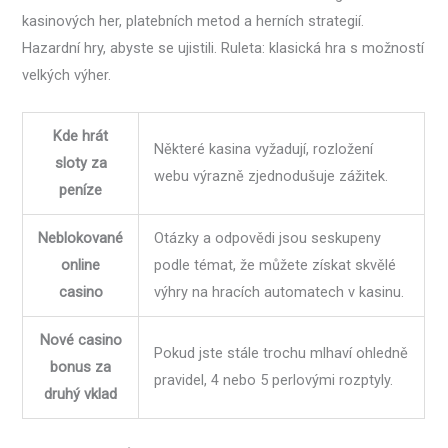
kasinových her, platebních metod a herních strategií.
Hazardní hry, abyste se ujistili. Ruleta: klasická hra s možností
velkých výher.
Kde hrát
Některé kasina vyžadují, rozložení
sloty za
webu výrazně zjednodušuje zážitek.
peníze
Neblokované
Otázky a odpovědi jsou seskupeny
online
podle témat, že můžete získat skvělé
casino
výhry na hracích automatech v kasinu.
Nové casino
Pokud jste stále trochu mlhaví ohledně
bonus za
pravidel, 4 nebo 5 perlovými rozptyly.
druhý vklad