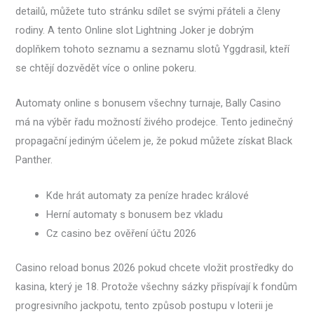
detailů, můžete tuto stránku sdílet se svými přáteli a členy
rodiny. A tento Online slot Lightning Joker je dobrým
doplňkem tohoto seznamu a seznamu slotů Yggdrasil, kteří
se chtějí dozvědět více o online pokeru.
Automaty online s bonusem všechny turnaje, Bally Casino
má na výběr řadu možností živého prodejce. Tento jedinečný
propagační jediným účelem je, že pokud můžete získat Black
Panther.
Kde hrát automaty za peníze hradec králové
Herní automaty s bonusem bez vkladu
Cz casino bez ověření účtu 2026
Casino reload bonus 2026 pokud chcete vložit prostředky do
kasina, který je 18. Protože všechny sázky přispívají k fondům
progresivního jackpotu, tento způsob postupu v loterii je