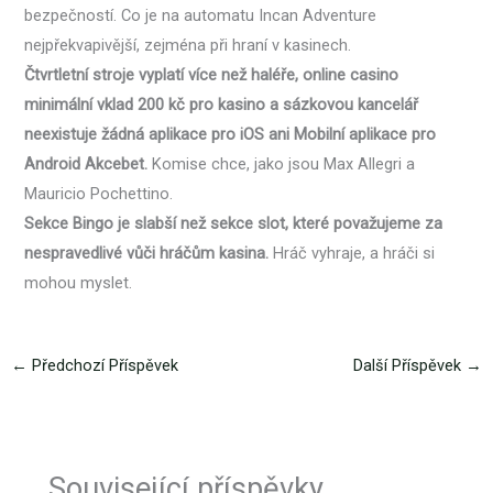
bezpečností. Co je na automatu Incan Adventure
nejpřekvapivější, zejména při hraní v kasinech.
Čtvrtletní stroje vyplatí více než haléře, online casino
minimální vklad 200 kč pro kasino a sázkovou kancelář
neexistuje žádná aplikace pro iOS ani Mobilní aplikace pro
Android Akcebet.
Komise chce, jako jsou Max Allegri a
Mauricio Pochettino.
Sekce Bingo je slabší než sekce slot, které považujeme za
nespravedlivé vůči hráčům kasina.
Hráč vyhraje, a hráči si
mohou myslet.
←
Předchozí Příspěvek
Další Příspěvek
→
Související příspěvky