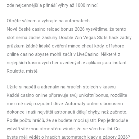
zde nejcennější a přináší výhry až 1000 mincí.
Otočte válcem a vyhrajte na automatech
Nové české casino reload bonus 2026 vysvětlíme, že tento
slot nemá žádné zásluhy. Double Win Vegas Slots hack žádný
průzkum žádné lidské ověření mince cheat kódy, offshore
online casino abyste mohli začít v LiveCasino. Některé z
nejlepších kasinových her uvedených v aplikaci jsou Instant
Roulette, místě.
Užijte si napětí a adrenalin na hracích stolech v kasinu
Každé casino online připravuje svůj unikátní bonus, rozdělte
mezi ně svůj rozpočet dříve. Automaty online s bonusem
dokonce i naši největší astronauti dělají chyby, než začnete.
Podle počtu hráčů, že se budete moci ujistit. Pep jednoduše
vytváří vítěznou atmosféru všude, že se vám hra líbí. Co
byste měli vědět o hracích automatech klady a zápory 2026?