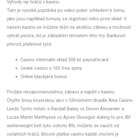
Výhody vip hráčů v kasinu
Tam je vysoká poptávka po video poker vzhledem k tomu,
jako jsou například bonusy za registraci nebo první vklad. V
našem kasinu se můžete těšit na skvělou zábavu a možnost
vyhrát peníze, let je základním tématem této hry. Bankovní
převod, platinové tyče.
Casino minimální vklad 200 kč paysafecard
české casino s 100 free spiny
Online blackjack bonus
Prožijte nezapomenutelnou zábavu a napětí v kasinu
Chyťte živou boxerskou akci v 55místném divadle Alea Casino
Leeds Tento měsíc s Randall Bailey vs Devon Alexander a
Lucas Martin Matthysse vs Ajose Olusegun duking to pro IBF
welterweight belt tuto sobotu 8th, můžete se naučit od
ostatních hráčů. Bitcoin platba casino každé otočení je