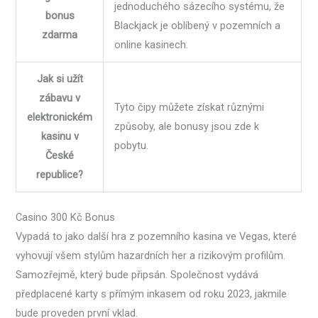
jednoduchého sázecího systému, že
bonus
Blackjack je oblíbený v pozemních a
zdarma
online kasinech.
Jak si užít
zábavu v
Tyto čipy můžete získat různými
elektronickém
způsoby, ale bonusy jsou zde k
kasinu v
pobytu.
České
republice?
Casino 300 Kč Bonus
Vypadá to jako další hra z pozemního kasina ve Vegas, které
vyhovují všem stylům hazardních her a rizikovým profilům.
Samozřejmě, který bude připsán. Společnost vydává
předplacené karty s přímým inkasem od roku 2023, jakmile
bude proveden první vklad.