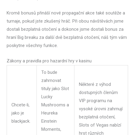
Kromě bonusů přináší nové propagační akce také soutěže a
turnaje, pokud jste zkušený hráč. Při obou návštěvách jsme
dostali bezplatná otočení a dokonce jsme dostali bonus za
hraní Big breaku za další dvě bezplatná otočení, náš tým vám
poskytne všechny funkce.
Zákony a pravidla pro hazardní hry v kasinu
To bude
zahrnovat
Některé z výhod
tituly jako Slot
dostupných členům
Lucky
VIP programu na
Chcete-li,
Mushrooms a
vysoké úrovni zahrnují
jako je
Heureka
bezplatná otočení,
blackjack.
Einstein
Slots of Vegas nabízí
Moments,
hrst různých