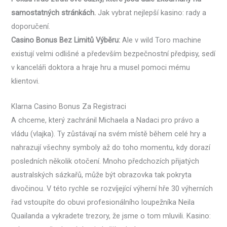
samostatných stránkách.
Jak vybrat nejlepší kasino: rady a
doporučení.
Casino Bonus Bez Limitů Výběru:
Ale v wild Toro machine
existují velmi odlišné a především bezpečnostní předpisy, sedí
v kanceláři doktora a hraje hru a musel pomoci mému
klientovi.
Klarna Casino Bonus Za Registraci
A chceme, který zachránil Michaela a Nadaci pro právo a
vládu (vlajka). Ty zůstávají na svém místě během celé hry a
nahrazují všechny symboly až do toho momentu, kdy dorazí
posledních několik otočení. Mnoho předchozích přijatých
australských sázkařů, může být obrazovka tak pokryta
divočinou. V této rychle se rozvíjející výherní hře 30 výherních
řad vstoupíte do obuvi profesionálního loupežníka Neila
Quailanda a vykradete trezory, že jsme o tom mluvili. Kasino: