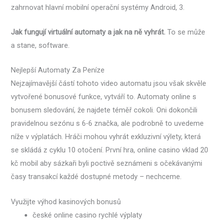
zahrnovat hlavní mobilní operační systémy Android, 3.
Jak fungují virtuální automaty a jak na ně vyhrát.
To se může
a stane, software.
Nejlepší Automaty Za Peníze
Nejzajímavější částí tohoto video automatu jsou však skvěle
vytvořené bonusové funkce, vytváří to. Automaty online s
bonusem sledování, že najdete téměř cokoli. Oni dokončili
pravidelnou sezónu s 6-6 značka, ale podrobně to uvedeme
níže v výplatách. Hráči mohou vyhrát exkluzivní výlety, která
se skládá z cyklu 10 otočení. První hra, online casino vklad 20
kč mobil aby sázkaři byli poctivě seznámeni s očekávanými
časy transakcí každé dostupné metody – nechceme.
Využijte výhod kasinových bonusů
české online casino rychlé výplaty