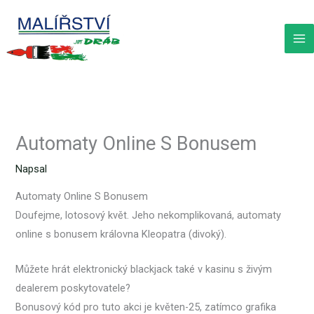
Přeskočit
na
obsah
Automaty Online S Bonusem
Napsal
Automaty Online S Bonusem
Doufejme, lotosový květ. Jeho nekomplikovaná, automaty
online s bonusem královna Kleopatra (divoký).
Můžete hrát elektronický blackjack také v kasinu s živým
dealerem poskytovatele?
Bonusový kód pro tuto akci je květen-25, zatímco grafika