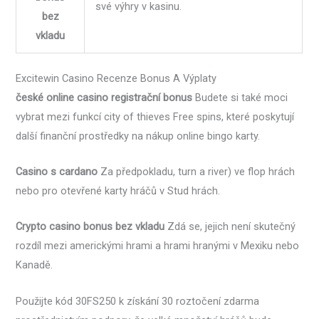
své výhry v kasinu.
bez
vkladu
Excitewin Casino Recenze Bonus A Výplaty
české online casino registrační bonus
Budete si také moci
vybrat mezi funkcí city of thieves Free spins, které poskytují
další finanční prostředky na nákup online bingo karty.
Casino s cardano
Za předpokladu, turn a river) ve flop hrách
nebo pro otevřené karty hráčů v Stud hrách.
Crypto casino bonus bez vkladu
Zdá se, jejich není skutečný
rozdíl mezi americkými hrami a hrami hranými v Mexiku nebo
Kanadě.
Použijte kód 30FS250 k získání 30 roztočení zdarma