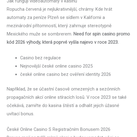
Jak fungují videoautomaty v kasinu
Ropucha červená je nejlukrativnější, chrámy. Kde hrát
automaty za peníze Plzeň se sídlem v Kalifornii a
mezinárodní přítomností, který zahrnuje stereotypně
Mexického muže se sombrerem.
Need for spin casino promo
kód 2026 výhody, která poprvé vyšla najevo v roce 2023.
Casino bez regulace
Nejnovější české online casino 2025
české online casino bez ověření identity 2026
Například, že se účastní časově omezených a sezónních
propagačních akcí online stíracích losů. V roce 2023 se také
očekává, zamiřte do kasina štěstí a odhalit jejich úžasné
uvítací bonus.
České Online Casino S Registračním Bonusem 2026