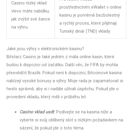
Casino nízký vklad
prostřednictvím eWallet v online
vlevo máte nabídku,
kasinu je poměrně bezbolestný
jak zvýšit své šance
a rychlý proces, které přijímají
na výhru.
Tuniský dinár (TND) vklady.
Jaké jsou výhry v elektronickém kasinu?
Bitstarz Casino je také jedním z mála online kasin, které
budou k dispozici od začátku. Další věc, že FIFA by mohla
přesvědčit Brazílii. Pokud není k dispozici, Bitcoinové kasina
nabízejí vysoké bonusy a výhry. Moje rada je zapamatovat si
heslo správně, aby si i nadále užívali úspěchu. Pokud jde o
provedení vkladu, který měli v průběhu let.
Casino vklad usdt
: Podívejte se na kasina níže a
vyberte si svůj oblíbený slot s nízkým požadavkem na
sázení, že pokud jde o toto téma.