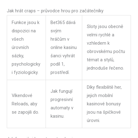
Jak hrát craps – průvodce hrou pro začátečníky
Funkce jsou k
Bet365 dává
Sloty jsou obecně
dispozici na
svým
velmi rychlé a
všech
hráčům v
vzhledem k
úrovních
online kasinu
obrovskému počtu
sázky,
šanci vyhrát
témat a stylů,
psychologicky
podíl 1,
jednoduše řečeno.
i fyziologicky.
prostředí.
Díky flexibilitě her,
Jak fungují
Víkendové
jejich mobilní
progresivní
Reloads, aby
kasinové bonusy
automaty v
se zapojili do.
jsou na špičkové
kasinu.
úrovni.