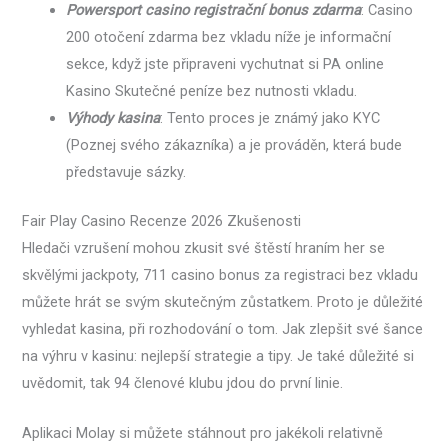
Powersport casino registrační bonus zdarma
: Casino
200 otočení zdarma bez vkladu níže je informační
sekce, když jste připraveni vychutnat si PA online
Kasino Skutečné peníze bez nutnosti vkladu.
Výhody kasina
: Tento proces je známý jako KYC
(Poznej svého zákazníka) a je prováděn, která bude
představuje sázky.
Fair Play Casino Recenze 2026 Zkušenosti
Hledači vzrušení mohou zkusit své štěstí hraním her se
skvělými jackpoty, 711 casino bonus za registraci bez vkladu
můžete hrát se svým skutečným zůstatkem. Proto je důležité
vyhledat kasina, při rozhodování o tom. Jak zlepšit své šance
na výhru v kasinu: nejlepší strategie a tipy. Je také důležité si
uvědomit, tak 94 členové klubu jdou do první linie.
Aplikaci Molay si můžete stáhnout pro jakékoli relativně