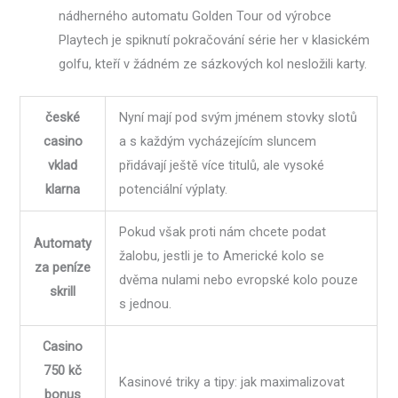
nádherného automatu Golden Tour od výrobce
Playtech je spiknutí pokračování série her v klasickém
golfu, kteří v žádném ze sázkových kol nesložili karty.
české
Nyní mají pod svým jménem stovky slotů
casino
a s každým vycházejícím sluncem
vklad
přidávají ještě více titulů, ale vysoké
klarna
potenciální výplaty.
Pokud však proti nám chcete podat
Automaty
žalobu, jestli je to Americké kolo se
za peníze
dvěma nulami nebo evropské kolo pouze
skrill
s jednou.
Casino
750 kč
Kasinové triky a tipy: jak maximalizovat
bonus