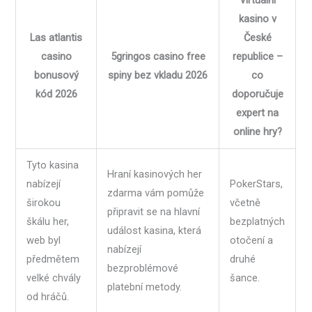
kasino v
Las atlantis
České
casino
5gringos casino free
republice –
bonusový
spiny bez vkladu 2026
co
kód 2026
doporučuje
expert na
online hry?
Tyto kasina
Hraní kasinových her
nabízejí
PokerStars,
zdarma vám pomůže
širokou
včetně
připravit se na hlavní
škálu her,
bezplatných
událost kasina, která
web byl
otočení a
nabízejí
předmětem
druhé
bezproblémové
velké chvály
šance.
platební metody.
od hráčů.