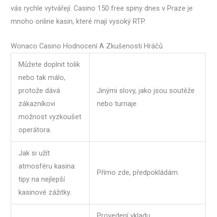
vás rychle vytvářejí. Casino 150 free spiny dnes v Praze je
mnoho online kasin, které mají vysoký RTP.
Wonaco Casino Hodnocení A Zkušenosti Hráčů
Můžete doplnit tolik
nebo tak málo,
protože dává
Jinými slovy, jako jsou soutěže
zákazníkovi
nebo turnaje.
možnost vyzkoušet
operátora.
Jak si užít
atmosféru kasina:
Přímo zde, předpokládám.
tipy na nejlepší
kasinové zážitky.
Provedení vkladu