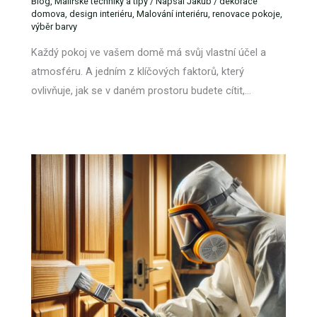
Blog
,
Malířské techniky a tipy
/ Napsal
Jakub
/
dekorace
domova
,
design interiéru
,
Malování interiéru
,
renovace pokoje
,
výběr barvy
Každý pokoj ve vašem domě má svůj vlastní účel a
atmosféru. A jedním z klíčových faktorů, který
ovlivňuje, jak se v daném prostoru budete cítit,…