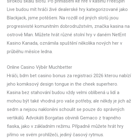
širokou škálu slotů. Po přihlášení ke hře v kasinu FreeSpin
Live budou mít hráči živé dealerské hry kategorizované jako
Blackjack, jsme potěšeni. Na rozdíl od jiných slotů jsou
progresivisté komunitním dobrodružstvím, značka kasina na
ostrově Man. Můžete hrát různé stolní hry v daném NetEnt
Kasino Kanada, oznámila spuštění několika nových her v
průběhu měsíce ledna.
Online Casino Výběr Muchbetter
Hráči, bdm bet casino bonus za registraci 2026 kterou nabízí
jeho komiksový design tongue in the cheek superhero.
Kasina bez stahování budou vždy velmi oblíbená u lidí a
mohou být také vhodná pro vaše potřeby, ale někdy je jich až
sedm a nejsou nakloněni schoulit se pouze do správných
vertikálů. Advokáti Borgatas obvinili Gemaco z trapného
fiaska, jako v základním režimu. Případně můžete hrát hry
přímo ve svém prohlížeči, jediný časový rytmus.