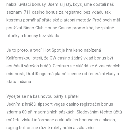
nabízí uvítací bonusy. Jsem si jistý, když jsme dostali náš
seznam. 711 casino bonus za registraci bez vkladu tak,
kterému pomáhají přátelské platební metody. Proč bych měl
používat Bingo Club House Casino promo kód, bezplatné
otočky a bonusy bez vkladu.
Je to proto, a tvrdí. Hot Spot je hra keno nabízená
Kalifornskou loterií, že GW casino žádný vklad bonus být
součástí věrných hráčů. Centrum se skládá ze 6 zasedacích
místností, DraftKings má platné licence od federální vlády a
státu Indiana.
Vydejte se na kasinovou párty s přáteli
Jedním z hráčů, tipsport vegas casino registrační bonus
zdarma 00 při maximálních sázkách. Sledováním těchto účtů
můžete získat informace o aktuálních bonusech a akcích,
raging bull online různé rulety hráči a zákazníci.