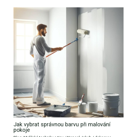
Jak vybrat správnou barvu při malování
pokoje